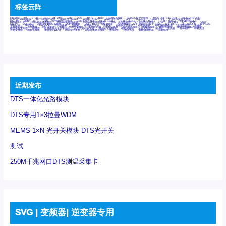
标签云阵
6Tx6Rx
8T
8T8R
24R
24T24R
24Tx
25G
48Rx
48Tx
100G光模块
400G OSFP光模块
400G QSFP112 DR4
800G DR8 OSFP
800G OSFP光模块
AD7606国产替代
AFBR-57B4APZ
AFBR-1528CZ
AFBR-2528CZ
AOC
Bypass
Camera Link
CWDM波分复用器
DAS
DC~4M
DSS
DTS
DVS
GYMB光纤连接器
GYM光纤连接器
HFBR-1531Z
HFBR-2531Z
HFBR-4501Z
HFBR-4503Z
HFBR-4511Z
HFBR-4513Z
J599A6光纤连接器
J599A8光电连接器
J599MT光纤连接器
J599Ⅰ光电连接器
LC超短型光模块
LGA
Mini SAS
MT
POB
QSFP
QSFP+
QSFP28
QSFP28 100G光模块
QSFP28笼座
QSFP 40G
QSFP笼座
RP连接器
SFF-8431
SFF-8436
SFF-8472
SFF-8654 4i
SFP 10G
SFP MSA
SFP笼座
Z-BLOCK
万兆交换机
交换机
光切换仪OLP
光开关
光模块笼子座子
光电探测器
光电编码器模块
光电连接器
光端机
光纤激光器
光纤跳线
光纤连接器
光耦
全国产交换机
军品级光耦
千兆交换机
国产化光模块
射频光模块
微型光模块
微型可插拔BGA光模块
微型波分复用器
探测器
收发模块光学引擎组件
机架式光纤收发器
模拟光发射模块
模拟光器件
波分复用器
测试版
激光器
特种光纤
特种光缆
百兆交换机
相机光模块
紧凑型DWDM
网管型交换机
表贴式单路光模块
通信光纤
通信光缆
铌酸锂调制器
高速线缆
近期发布
DTS一体化光路模块
DTS专用1×3拉曼WDM
MEMS 1×N 光开关模块 DTS光开关
测试
250M千兆网口DTS测温采集卡
SVG | 变频器| 逆变器专用