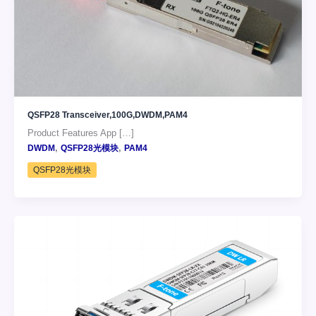
QSFP28 Transceiver,100G,DWDM,PAM4
Product Features App […]
,
,
DWDM
QSFP28光模块
PAM4
QSFP28光模块