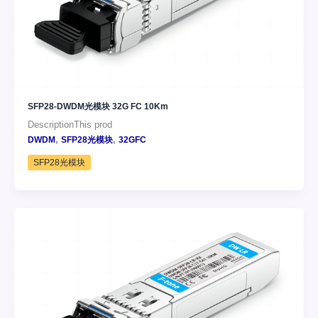
SFP28-DWDM光模块 32G FC 10Km
DescriptionThis prod
,
,
DWDM
SFP28光模块
32GFC
SFP28光模块