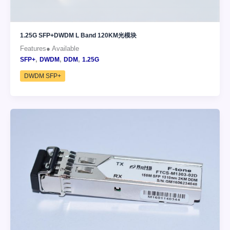
1.25G SFP+DWDM L Band 120KM光模块
Features● Available
,
,
,
SFP+
DWDM
DDM
1.25G
DWDM SFP+