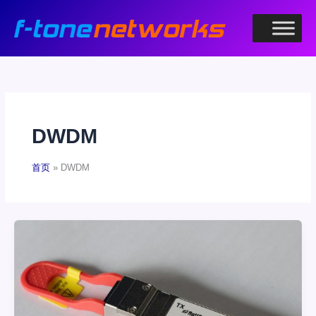
跳
至
内
容
DWDM
首页
DWDM