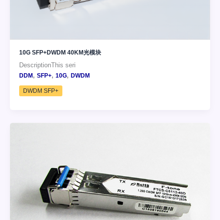
10G SFP+DWDM 40KM光模块
DescriptionThis seri
,
,
,
DDM
SFP+
10G
DWDM
DWDM SFP+