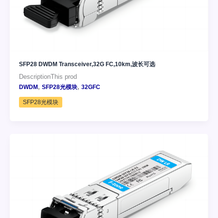
SFP28 DWDM Transceiver,32G FC,10km,波长可选
DescriptionThis prod
,
,
DWDM
SFP28光模块
32GFC
SFP28光模块