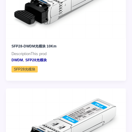
SFP28-DWDM光模块 10Km
DescriptionThis prod
,
DWDM
SFP28光模块
SFP28光模块