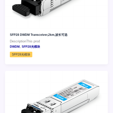
SFP28 DWDM Transceiver,2km,波长可选
DescriptionThis prod
,
DWDM
SFP28光模块
SFP28光模块