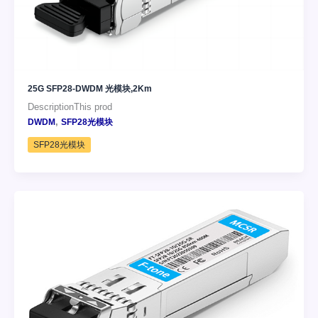
25G SFP28-DWDM 光模块,2Km
DescriptionThis prod
,
DWDM
SFP28光模块
SFP28光模块