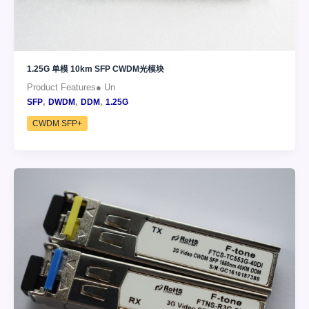
1.25G 单模 10km SFP CWDM光模块
Product Features● Un
,
,
,
SFP
DWDM
DDM
1.25G
CWDM SFP+