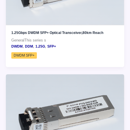
1.25Gbps DWDM SFP+ Optical Transceiver,80km Reach
GeneralThis series s
,
,
,
DWDM
DDM
1.25G
SFP+
DWDM SFP+