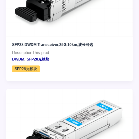
SFP28 DWDM Transceiver,25G,10km,波长可选
DescriptionThis prod
,
DWDM
SFP28光模块
SFP28光模块