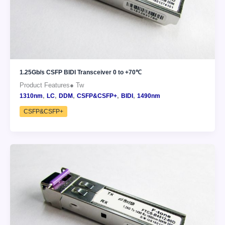
1.25Gb/s CSFP BIDI Transceiver 0 to +70℃
Product Features● Tw
,
,
,
,
,
1310nm
LC
DDM
CSFP&CSFP+
BIDI
1490nm
CSFP&CSFP+