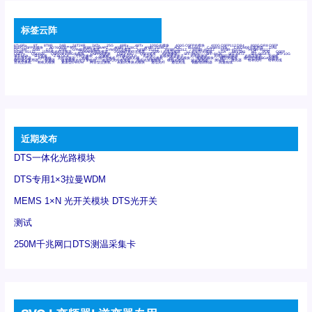
标签云阵
6Tx6Rx
8T
8T8R
24R
24T24R
24Tx
25G
48Rx
48Tx
100G光模块
400G OSFP光模块
400G QSFP112 DR4
800G DR8 OSFP
800G OSFP光模块
AD7606国产替代
AFBR-57B4APZ
AFBR-1528CZ
AFBR-2528CZ
AOC
Bypass
Camera Link
CWDM波分复用器
DAS
DC~4M
DSS
DTS
DVS
GYMB光纤连接器
GYM光纤连接器
HFBR-1531Z
HFBR-2531Z
HFBR-4501Z
HFBR-4503Z
HFBR-4511Z
HFBR-4513Z
J599A6光纤连接器
J599A8光电连接器
J599MT光纤连接器
J599Ⅰ光电连接器
LC超短型光模块
LGA
Mini SAS
MT
POB
QSFP
QSFP+
QSFP28
QSFP28 100G光模块
QSFP28笼座
QSFP 40G
QSFP笼座
RP连接器
SFF-8431
SFF-8436
SFF-8472
SFF-8654 4i
SFP 10G
SFP MSA
SFP笼座
Z-BLOCK
万兆交换机
交换机
光切换仪OLP
光开关
光模块笼子座子
光电探测器
光电编码器模块
光电连接器
光端机
光纤激光器
光纤跳线
光纤连接器
光耦
全国产交换机
军品级光耦
千兆交换机
国产化光模块
射频光模块
微型光模块
微型可插拔BGA光模块
微型波分复用器
探测器
收发模块光学引擎组件
机架式光纤收发器
模拟光发射模块
模拟光器件
波分复用器
测试版
激光器
特种光纤
特种光缆
百兆交换机
相机光模块
紧凑型DWDM
网管型交换机
表贴式单路光模块
通信光纤
通信光缆
铌酸锂调制器
高速线缆
近期发布
DTS一体化光路模块
DTS专用1×3拉曼WDM
MEMS 1×N 光开关模块 DTS光开关
测试
250M千兆网口DTS测温采集卡