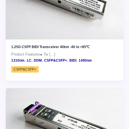
1.25G CSFP BIDI Transceiver 40km -40 to +85℃
Product Features● Tw […]
,
,
,
,
,
1310nm
LC
DDM
CSFP&CSFP+
BIDI
1490nm
CSFP&CSFP+