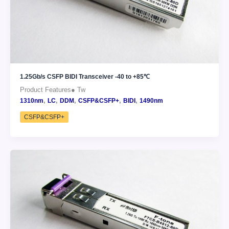
1.25Gb/s CSFP BIDI Transceiver -40 to +85℃
Product Features● Tw
,
,
,
,
,
1310nm
LC
DDM
CSFP&CSFP+
BIDI
1490nm
CSFP&CSFP+