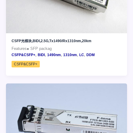
CSFP光模块,BIDI,2.5G,Tx1490/Rx1310nm,20km
Features● SFP packag
,
,
,
,
,
CSFP&CSFP+
BIDI
1490nm
1310nm
LC
DDM
CSFP&CSFP+