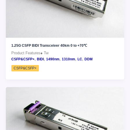
1.25G CSFP BIDI Transceiver 40km 0 to +70℃
Product Features● Tw
,
,
,
,
,
CSFP&CSFP+
BIDI
1490nm
1310nm
LC
DDM
CSFP&CSFP+