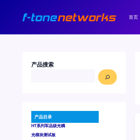
跳
至
首页
内
容
产品搜索
产品目录
HT系列军品级光耦
光模块测试板