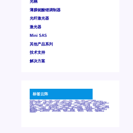
光耦
薄膜铌酸锂调制器
光纤激光器
激光器
Mini SAS
其他产品系列
技术支持
解决方案
标签云阵
6Tx6Rx
8T
8T8R
24R
24T24R
24Tx
25G
48Rx
48Tx
100G光模块
400G OSFP光模块
400G QSFP112 DR4
800G DR8 OSFP
800G OSFP光模块
AD7606国产替代
AFBR-57B4APZ
AFBR-1528CZ
AFBR-2528CZ
AOC
Bypass
Camera Link
CWDM波分复用器
DAS
DC~4M
DSS
DTS
DVS
GYMB光纤连接器
GYM光纤连接器
HFBR-1531Z
HFBR-2531Z
HFBR-4501Z
HFBR-4503Z
HFBR-4511Z
HFBR-4513Z
J599A6光纤连接器
J599A8光电连接器
J599MT光纤连接器
J599Ⅰ光电连接器
LC超短型光模块
LGA
Mini SAS
MT
POB
QSFP
QSFP+
QSFP28
QSFP28 100G光模块
QSFP28笼座
QSFP 40G
QSFP笼座
RP连接器
SFF-8431
SFF-8436
SFF-8472
SFF-8654 4i
SFP 10G
SFP MSA
SFP笼座
Z-BLOCK
万兆交换机
交换机
光切换仪OLP
光开关
光模块笼子座子
光电探测器
光电编码器模块
光电连接器
光端机
光纤激光器
光纤跳线
光纤连接器
光耦
全国产交换机
军品级光耦
千兆交换机
国产化光模块
射频光模块
微型光模块
微型可插拔BGA光模块
微型波分复用器
探测器
收发模块光学引擎组件
机架式光纤收发器
模拟光发射模块
模拟光器件
波分复用器
测试版
激光器
特种光纤
特种光缆
百兆交换机
相机光模块
紧凑型DWDM
网管型交换机
表贴式单路光模块
通信光纤
通信光缆
铌酸锂调制器
高速线缆