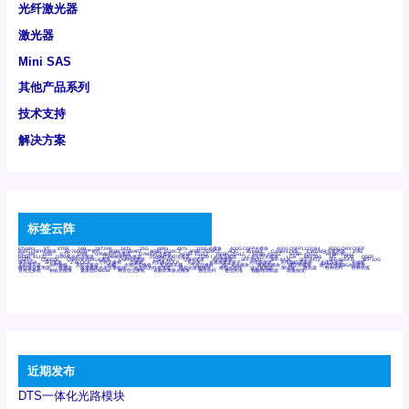
光纤激光器
激光器
Mini SAS
其他产品系列
技术支持
解决方案
标签云阵
6Tx6Rx
8T
8T8R
24R
24T24R
24Tx
25G
48Rx
48Tx
100G光模块
400G OSFP光模块
400G QSFP112 DR4
800G DR8 OSFP
800G OSFP光模块
AD7606国产替代
AFBR-57B4APZ
AFBR-1528CZ
AFBR-2528CZ
AOC
Bypass
Camera Link
CWDM波分复用器
DAS
DC~4M
DSS
DTS
DVS
GYMB光纤连接器
GYM光纤连接器
HFBR-1531Z
HFBR-2531Z
HFBR-4501Z
HFBR-4503Z
HFBR-4511Z
HFBR-4513Z
J599A6光纤连接器
J599A8光电连接器
J599MT光纤连接器
J599Ⅰ光电连接器
LC超短型光模块
LGA
Mini SAS
MT
POB
QSFP
QSFP+
QSFP28
QSFP28 100G光模块
QSFP28笼座
QSFP 40G
QSFP笼座
RP连接器
SFF-8431
SFF-8436
SFF-8472
SFF-8654 4i
SFP 10G
SFP MSA
SFP笼座
Z-BLOCK
万兆交换机
交换机
光切换仪OLP
光开关
光模块笼子座子
光电探测器
光电编码器模块
光电连接器
光端机
光纤激光器
光纤跳线
光纤连接器
光耦
全国产交换机
军品级光耦
千兆交换机
国产化光模块
射频光模块
微型光模块
微型可插拔BGA光模块
微型波分复用器
探测器
收发模块光学引擎组件
机架式光纤收发器
模拟光发射模块
模拟光器件
波分复用器
测试版
激光器
特种光纤
特种光缆
百兆交换机
相机光模块
紧凑型DWDM
网管型交换机
表贴式单路光模块
通信光纤
通信光缆
铌酸锂调制器
高速线缆
近期发布
DTS一体化光路模块