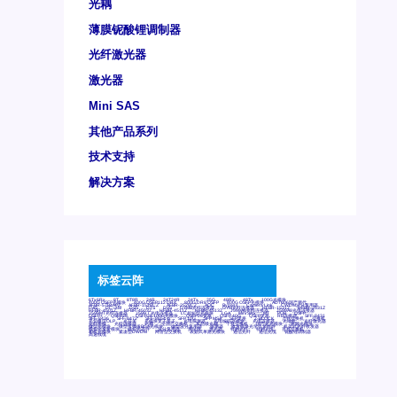
光耦
薄膜铌酸锂调制器
光纤激光器
激光器
Mini SAS
其他产品系列
技术支持
解决方案
标签云阵
6Tx6Rx
8T
8T8R
24R
24T24R
24Tx
25G
48Rx
48Tx
100G光模块
400G OSFP光模块
400G QSFP112 DR4
800G DR8 OSFP
800G OSFP光模块
AD7606国产替代
AFBR-57B4APZ
AFBR-1528CZ
AFBR-2528CZ
AOC
Bypass
Camera Link
CWDM波分复用器
DAS
DC~4M
DSS
DTS
DVS
GYMB光纤连接器
GYM光纤连接器
HFBR-1531Z
HFBR-2531Z
HFBR-4501Z
HFBR-4503Z
HFBR-4511Z
HFBR-4513Z
J599A6光纤连接器
J599A8光电连接器
J599MT光纤连接器
J599Ⅰ光电连接器
LC超短型光模块
LGA
Mini SAS
MT
POB
QSFP
QSFP+
QSFP28
QSFP28 100G光模块
QSFP28笼座
QSFP 40G
QSFP笼座
RP连接器
SFF-8431
SFF-8436
SFF-8472
SFF-8654 4i
SFP 10G
SFP MSA
SFP笼座
Z-BLOCK
万兆交换机
交换机
光切换仪OLP
光开关
光模块笼子座子
光电探测器
光电编码器模块
光电连接器
光端机
光纤激光器
光纤跳线
光纤连接器
光耦
全国产交换机
军品级光耦
千兆交换机
国产化光模块
射频光模块
微型光模块
微型可插拔BGA光模块
微型波分复用器
探测器
收发模块光学引擎组件
机架式光纤收发器
模拟光发射模块
模拟光器件
波分复用器
测试版
激光器
特种光纤
特种光缆
百兆交换机
相机光模块
紧凑型DWDM
网管型交换机
表贴式单路光模块
通信光纤
通信光缆
铌酸锂调制器
高速线缆