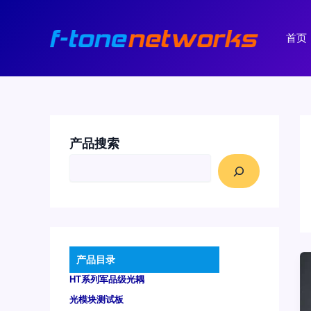
跳
至
首页
内
容
产品搜索
产品目录
HT系列军品级光耦
光模块测试板