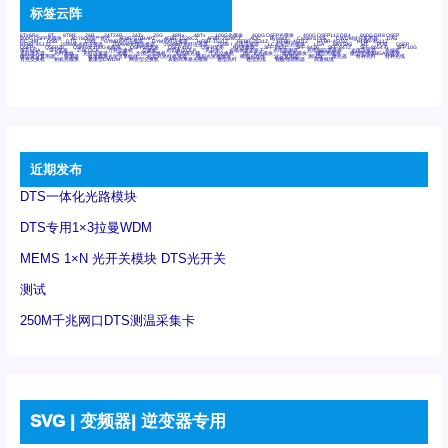
标签云阵
6Tx6Rx
8T
8T8R
24R
24T24R
24Tx
25G
48Rx
48Tx
100G光模块
400G OSFP光模块
400G QSFP112 DR4
800G DR8 OSFP
800G OSFP光模块
AD7606国产替代
AFBR-57B4APZ
AFBR-1528CZ
AFBR-2528CZ
AOC
Bypass
Camera Link
CWDM波分复用器
DAS
DC~4M
DSS
DTS
DVS
GYMB光纤连接器
GYM光纤连接器
HFBR-1531Z
HFBR-2531Z
HFBR-4501Z
HFBR-4503Z
HFBR-4511Z
HFBR-4513Z
J599A6光纤连接器
J599A8光电连接器
J599MT光纤连接器
J599Ⅰ光电连接器
LC超短型光模块
LGA
Mini SAS
MT
POB
QSFP
QSFP+
QSFP28
QSFP28 100G光模块
QSFP28笼座
QSFP 40G
QSFP笼座
RP连接器
SFF-8431
SFF-8436
SFF-8472
SFF-8654 4i
SFP 10G
SFP MSA
SFP笼座
Z-BLOCK
万兆交换机
交换机
光切换仪OLP
光开关
光模块笼子座子
光电探测器
光电编码器模块
光电连接器
光端机
光纤激光器
光纤跳线
光纤连接器
光耦
全国产交换机
军品级光耦
千兆交换机
国产化光模块
射频光模块
微型光模块
微型可插拔BGA光模块
微型波分复用器
探测器
收发模块光学引擎组件
机架式光纤收发器
模拟光发射模块
模拟光器件
波分复用器
测试版
激光器
特种光纤
特种光缆
百兆交换机
相机光模块
紧凑型DWDM
网管型交换机
表贴式单路光模块
通信光纤
通信光缆
铌酸锂调制器
高速线缆
近期发布
DTS一体化光路模块
DTS专用1×3拉曼WDM
MEMS 1×N 光开关模块 DTS光开关
测试
250M千兆网口DTS测温采集卡
SVG | 变频器| 逆变器专用