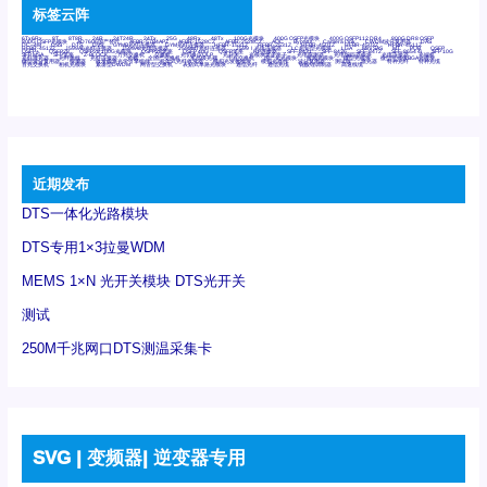
标签云阵
6Tx6Rx
8T
8T8R
24R
24T24R
24Tx
25G
48Rx
48Tx
100G光模块
400G OSFP光模块
400G QSFP112 DR4
800G DR8 OSFP
800G OSFP光模块
AD7606国产替代
AFBR-57B4APZ
AFBR-1528CZ
AFBR-2528CZ
AOC
Bypass
Camera Link
CWDM波分复用器
DAS
DC~4M
DSS
DTS
DVS
GYMB光纤连接器
GYM光纤连接器
HFBR-1531Z
HFBR-2531Z
HFBR-4501Z
HFBR-4503Z
HFBR-4511Z
HFBR-4513Z
J599A6光纤连接器
J599A8光电连接器
J599MT光纤连接器
J599Ⅰ光电连接器
LC超短型光模块
LGA
Mini SAS
MT
POB
QSFP
QSFP+
QSFP28
QSFP28 100G光模块
QSFP28笼座
QSFP 40G
QSFP笼座
RP连接器
SFF-8431
SFF-8436
SFF-8472
SFF-8654 4i
SFP 10G
SFP MSA
SFP笼座
Z-BLOCK
万兆交换机
交换机
光切换仪OLP
光开关
光模块笼子座子
光电探测器
光电编码器模块
光电连接器
光端机
光纤激光器
光纤跳线
光纤连接器
光耦
全国产交换机
军品级光耦
千兆交换机
国产化光模块
射频光模块
微型光模块
微型可插拔BGA光模块
微型波分复用器
探测器
收发模块光学引擎组件
机架式光纤收发器
模拟光发射模块
模拟光器件
波分复用器
测试版
激光器
特种光纤
特种光缆
百兆交换机
相机光模块
紧凑型DWDM
网管型交换机
表贴式单路光模块
通信光纤
通信光缆
铌酸锂调制器
高速线缆
近期发布
DTS一体化光路模块
DTS专用1×3拉曼WDM
MEMS 1×N 光开关模块 DTS光开关
测试
250M千兆网口DTS测温采集卡
SVG | 变频器| 逆变器专用