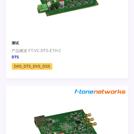
测试
产品概述 FT-VC-DTS-ETH-2
DTS
DAS_DTS_DVS_DSS