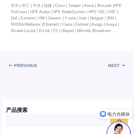
华为 | 华三 | 中兴 | 锐捷 | Cisco | Juniper | Arista | Brocade |HPE
ProCurve | HPE Aruba | HPE BladeSystem | HPE H3C | H3C |
Dell | Extreme | HW | Generic | F-tone | Intel | Netgear | IBM |
NVIDIA/Mellanox (Ethernet) | Ciena | Fortinet | Avago | Avaya |
Alcatel-Lucent | D-Link | F5 | Ubiquiti | Mikrotik |Broadcom…..
PREVIOUS
NEXT
电力光模块
产品搜索
特种连接器