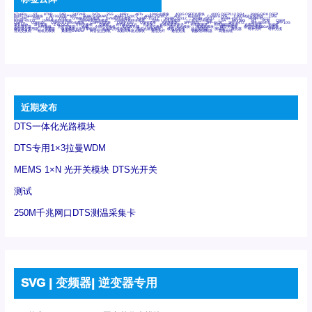
6Tx6Rx
8T
8T8R
24R
24T24R
24Tx
25G
48Rx
48Tx
100G光模块
400G OSFP光模块
400G QSFP112 DR4
800G DR8 OSFP
800G OSFP光模块
AD7606国产替代
AFBR-57B4APZ
AFBR-1528CZ
AFBR-2528CZ
AOC
Bypass
Camera Link
CWDM波分复用器
DAS
DC~4M
DSS
DTS
DVS
GYMB光纤连接器
GYM光纤连接器
HFBR-1531Z
HFBR-2531Z
HFBR-4501Z
HFBR-4503Z
HFBR-4511Z
HFBR-4513Z
J599A6光纤连接器
J599A8光电连接器
J599MT光纤连接器
J599Ⅰ光电连接器
LC超短型光模块
LGA
Mini SAS
MT
POB
QSFP
QSFP+
QSFP28
QSFP28 100G光模块
QSFP28笼座
QSFP 40G
QSFP笼座
RP连接器
SFF-8431
SFF-8436
SFF-8472
SFF-8654 4i
SFP 10G
SFP MSA
SFP笼座
Z-BLOCK
万兆交换机
交换机
光切换仪OLP
光开关
光模块笼子座子
光电探测器
光电编码器模块
光电连接器
光端机
光纤激光器
光纤跳线
光纤连接器
光耦
全国产交换机
军品级光耦
千兆交换机
国产化光模块
射频光模块
微型光模块
微型可插拔BGA光模块
微型波分复用器
探测器
收发模块光学引擎组件
机架式光纤收发器
模拟光发射模块
模拟光器件
波分复用器
测试版
激光器
特种光纤
特种光缆
百兆交换机
相机光模块
紧凑型DWDM
网管型交换机
表贴式单路光模块
通信光纤
通信光缆
铌酸锂调制器
高速线缆
近期发布
DTS一体化光路模块
DTS专用1×3拉曼WDM
MEMS 1×N 光开关模块 DTS光开关
测试
250M千兆网口DTS测温采集卡
SVG | 变频器| 逆变器专用