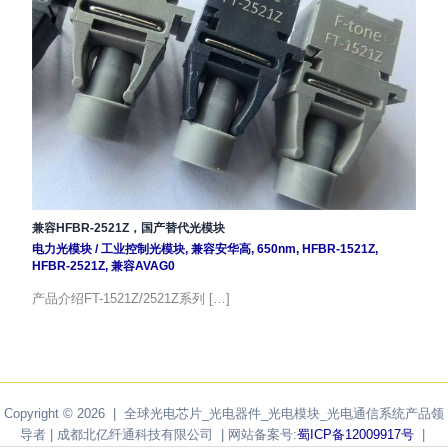
兼容HFBR-2521Z，国产替代光模块
电力光模块
/
工业控制光模块
,
兼容安华高
,
650nm
,
HFBR-1521Z
,
HFBR-2521Z
,
兼容AVAG0
产品介绍FT-1521Z/2521Z系列 […]
Copyright © 2026 | 全球光电芯片_光电器件_光电模块_光电通信系统产品领
导者 | 成都北亿纤通科技有限公司 | 网站备案号:
蜀ICP备12009917号
|