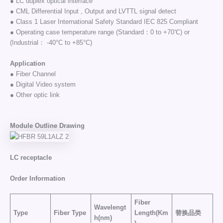
● LC duplex optical interface
● CML Differential Input , Output and LVTTL signal detect
● Class 1 Laser International Safety Standard IEC 825 Compliant
● Operating case temperature range (Standard：0 to +70℃) or
(Industrial： -40°C to +85°C)
Application
● Fiber Channel
● Digital Video system
● Other optic link
Module Outline Drawing
LC receptacle
Order Information
Fiber
Wavelengt
Type
Fiber Type
Length(Km
替换品类
h(nm)