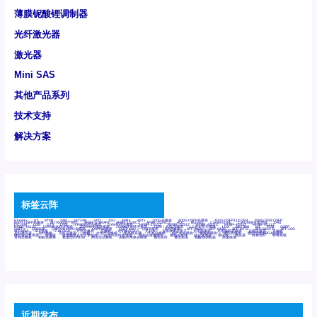
薄膜铌酸锂调制器
光纤激光器
激光器
Mini SAS
其他产品系列
技术支持
解决方案
标签云阵
6Tx6Rx
8T
8T8R
24R
24T24R
24Tx
25G
48Rx
48Tx
100G光模块
400G OSFP光模块
400G QSFP112 DR4
800G DR8 OSFP
800G OSFP光模块
AD7606国产替代
AFBR-57B4APZ
AFBR-1528CZ
AFBR-2528CZ
AOC
Bypass
Camera Link
CWDM波分复用器
DAS
DC~4M
DSS
DTS
DVS
GYMB光纤连接器
GYM光纤连接器
HFBR-1531Z
HFBR-2531Z
HFBR-4501Z
HFBR-4503Z
HFBR-4511Z
HFBR-4513Z
J599A6光纤连接器
J599A8光电连接器
J599MT光纤连接器
J599Ⅰ光电连接器
LC超短型光模块
LGA
Mini SAS
MT
POB
QSFP
QSFP+
QSFP28
QSFP28 100G光模块
QSFP28笼座
QSFP 40G
QSFP笼座
RP连接器
SFF-8431
SFF-8436
SFF-8472
SFF-8654 4i
SFP 10G
SFP MSA
SFP笼座
Z-BLOCK
万兆交换机
交换机
光切换仪OLP
光开关
光模块笼子座子
光电探测器
光电编码器模块
光电连接器
光端机
光纤激光器
光纤跳线
光纤连接器
光耦
全国产交换机
军品级光耦
千兆交换机
国产化光模块
射频光模块
微型光模块
微型可插拔BGA光模块
微型波分复用器
探测器
收发模块光学引擎组件
机架式光纤收发器
模拟光发射模块
模拟光器件
波分复用器
测试版
激光器
特种光纤
特种光缆
百兆交换机
相机光模块
紧凑型DWDM
网管型交换机
表贴式单路光模块
通信光纤
通信光缆
铌酸锂调制器
高速线缆
近期发布