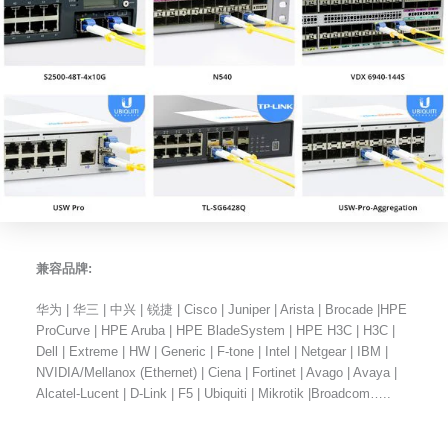
兼容品牌:
华为 | 华三 | 中兴 | 锐捷 | Cisco | Juniper | Arista | Brocade |HPE
ProCurve | HPE Aruba | HPE BladeSystem | HPE H3C | H3C |
Dell | Extreme | HW | Generic | F-tone | Intel | Netgear | IBM |
NVIDIA/Mellanox (Ethernet) | Ciena | Fortinet | Avago | Avaya |
Alcatel-Lucent | D-Link | F5 | Ubiquiti | Mikrotik |Broadcom…..