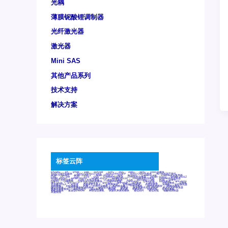
光耦
薄膜铌酸锂调制器
光纤激光器
激光器
Mini SAS
其他产品系列
技术支持
解决方案
标签云阵
6Tx6Rx
8T
8T8R
24R
24T24R
24Tx
25G
48Rx
48Tx
100G光模块
400G OSFP光模块
400G QSFP112 DR4
800G DR8 OSFP
800G OSFP光模块
AD7606国产替代
AFBR-57B4APZ
AFBR-1528CZ
AFBR-2528CZ
AOC
Bypass
Camera Link
CWDM波分复用器
DAS
DC~4M
DSS
DTS
DVS
GYMB光纤连接器
GYM光纤连接器
HFBR-1531Z
HFBR-2531Z
HFBR-4501Z
HFBR-4503Z
HFBR-4511Z
HFBR-4513Z
J599A6光纤连接器
J599A8光电连接器
J599MT光纤连接器
J599Ⅰ光电连接器
LC超短型光模块
LGA
Mini SAS
MT
POB
QSFP
QSFP+
QSFP28
QSFP28 100G光模块
QSFP28笼座
QSFP 40G
QSFP笼座
RP连接器
SFF-8431
SFF-8436
SFF-8472
SFF-8654 4i
SFP 10G
SFP MSA
SFP笼座
Z-BLOCK
万兆交换机
交换机
光切换仪OLP
光开关
光模块笼子座子
光电探测器
光电编码器模块
光电连接器
光端机
光纤激光器
光纤跳线
光纤连接器
光耦
全国产交换机
军品级光耦
千兆交换机
国产化光模块
射频光模块
微型光模块
微型可插拔BGA光模块
微型波分复用器
探测器
收发模块光学引擎组件
机架式光纤收发器
模拟光发射模块
模拟光器件
波分复用器
测试版
激光器
特种光纤
特种光缆
百兆交换机
相机光模块
紧凑型DWDM
网管型交换机
表贴式单路光模块
通信光纤
通信光缆
铌酸锂调制器
高速线缆