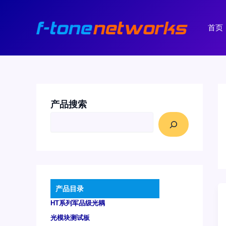
跳
至
首页
内
容
产品搜索
产品目录
HT系列军品级光耦
光模块测试板