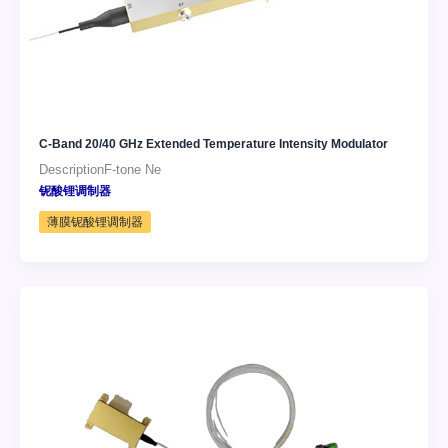
C-Band 20/40 GHz Extended Temperature Intensity Modulator
DescriptionF-tone Ne
铌酸锂调制器
薄膜铌酸锂调制器