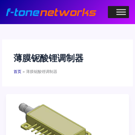
跳
至
内
容
薄膜铌酸锂调制器
首页
薄膜铌酸锂调制器