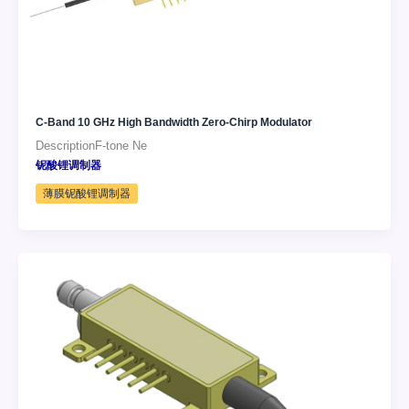
C-Band 10 GHz High Bandwidth Zero-Chirp Modulator
DescriptionF-tone Ne
铌酸锂调制器
薄膜铌酸锂调制器