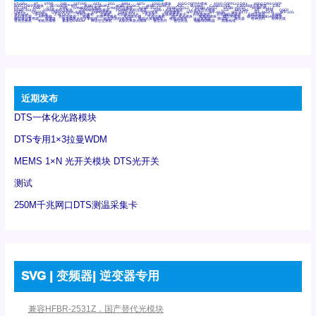
6Tx6Rx
8T
8T8R
24R
24T24R
24Tx
25G
48Rx
48Tx
100G光模块
400G OSFP光模块
400G QSFP112 DR4
800G DR8 OSFP
800G OSFP光模块
AD7606国产替代
AFBR-57B4APZ
AFBR-1528CZ
AFBR-2528CZ
AOC
Bypass
Camera Link
CWDM波分复用器
DAS
DC~4M
DSS
DTS
DVS
GYMB光纤连接器
GYM光纤连接器
HFBR-1531Z
HFBR-2531Z
HFBR-4501Z
HFBR-4503Z
HFBR-4511Z
HFBR-4513Z
J599A6光纤连接器
J599A8光电连接器
J599MT光纤连接器
J599Ⅰ光电连接器
LC超短型光模块
LGA
Mini SAS
MT
POB
QSFP
QSFP+
QSFP28
QSFP28 100G光模块
QSFP28笼座
QSFP 40G
QSFP笼座
RP连接器
SFF-8431
SFF-8436
SFF-8472
SFF-8654 4i
SFP 10G
SFP MSA
SFP笼座
Z-BLOCK
万兆交换机
交换机
光切换仪OLP
光开关
光模块笼子座子
光电探测器
光电编码器模块
光电连接器
光端机
光纤激光器
光纤跳线
光纤连接器
光耦
全国产交换机
军品级光耦
千兆交换机
国产化光模块
射频光模块
微型光模块
微型可插拔BGA光模块
微型波分复用器
探测器
收发模块光学引擎组件
机架式光纤收发器
模拟光发射模块
模拟光器件
波分复用器
测试版
激光器
特种光纤
特种光缆
百兆交换机
相机光模块
紧凑型DWDM
网管型交换机
表贴式单路光模块
通信光纤
通信光缆
铌酸锂调制器
高速线缆
近期发布
DTS一体化光路模块
DTS专用1×3拉曼WDM
MEMS 1×N 光开关模块 DTS光开关
测试
250M千兆网口DTS测温采集卡
SVG | 变频器| 逆变器专用
兼容HFBR-2531Z，国产替代光模块