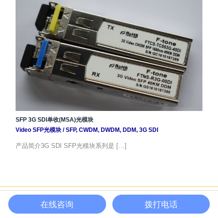
SFP 3G SDI单收(MSA)光模块
Video SFP光模块
/
SFP
,
CWDM
,
DWDM
,
DDM
,
3G SDI
产品简介3G SDI SFP光模块系列是 […]
Copyright © 2026 | 全球光电芯片_光电器件_光电模块_光电通信系统产品领
在线咨询
拨打电话
导者 | 成都北亿纤通科技有限公司 | 网站备案号:
蜀ICP备12009917号
|