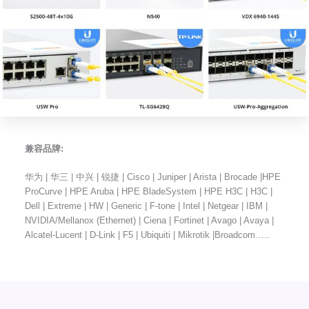
兼容品牌:
华为 | 华三 | 中兴 | 锐捷 | Cisco | Juniper | Arista | Brocade |HPE
ProCurve | HPE Aruba | HPE BladeSystem | HPE H3C | H3C |
Dell | Extreme | HW | Generic | F-tone | Intel | Netgear | IBM |
NVIDIA/Mellanox (Ethernet) | Ciena | Fortinet | Avago | Avaya |
Alcatel-Lucent | D-Link | F5 | Ubiquiti | Mikrotik |Broadcom…..