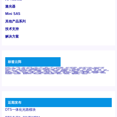
激光器
Mini SAS
其他产品系列
技术支持
解决方案
标签云阵
6Tx6Rx
8T
8T8R
24R
24T24R
24Tx
25G
48Rx
48Tx
100G光模块
400G OSFP光模块
400G QSFP112 DR4
800G DR8 OSFP
800G OSFP光模块
AD7606国产替代
AFBR-57B4APZ
AFBR-1528CZ
AFBR-2528CZ
AOC
Bypass
Camera Link
CWDM波分复用器
DAS
DC~4M
DSS
DTS
DVS
GYMB光纤连接器
GYM光纤连接器
HFBR-1531Z
HFBR-2531Z
HFBR-4501Z
HFBR-4503Z
HFBR-4511Z
HFBR-4513Z
J599A6光纤连接器
J599A8光电连接器
J599MT光纤连接器
J599Ⅰ光电连接器
LC超短型光模块
LGA
Mini SAS
MT
POB
QSFP
QSFP+
QSFP28
QSFP28 100G光模块
QSFP28笼座
QSFP 40G
QSFP笼座
RP连接器
SFF-8431
SFF-8436
SFF-8472
SFF-8654 4i
SFP 10G
SFP MSA
SFP笼座
Z-BLOCK
万兆交换机
交换机
光切换仪OLP
光开关
光模块笼子座子
光电探测器
光电编码器模块
光电连接器
光端机
光纤激光器
光纤跳线
光纤连接器
光耦
全国产交换机
军品级光耦
千兆交换机
国产化光模块
射频光模块
微型光模块
微型可插拔BGA光模块
微型波分复用器
探测器
收发模块光学引擎组件
机架式光纤收发器
模拟光发射模块
模拟光器件
波分复用器
测试版
激光器
特种光纤
特种光缆
百兆交换机
相机光模块
紧凑型DWDM
网管型交换机
表贴式单路光模块
通信光纤
通信光缆
铌酸锂调制器
高速线缆
近期发布
DTS一体化光路模块