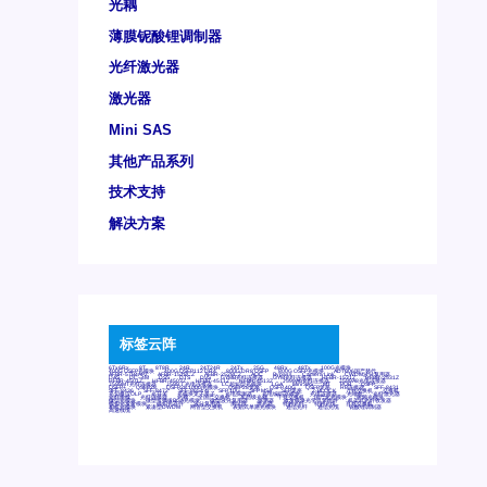
光耦
薄膜铌酸锂调制器
光纤激光器
激光器
Mini SAS
其他产品系列
技术支持
解决方案
标签云阵
6Tx6Rx
8T
8T8R
24R
24T24R
24Tx
25G
48Rx
48Tx
100G光模块
400G OSFP光模块
400G QSFP112 DR4
800G DR8 OSFP
800G OSFP光模块
AD7606国产替代
AFBR-57B4APZ
AFBR-1528CZ
AFBR-2528CZ
AOC
Bypass
Camera Link
CWDM波分复用器
DAS
DC~4M
DSS
DTS
DVS
GYMB光纤连接器
GYM光纤连接器
HFBR-1531Z
HFBR-2531Z
HFBR-4501Z
HFBR-4503Z
HFBR-4511Z
HFBR-4513Z
J599A6光纤连接器
J599A8光电连接器
J599MT光纤连接器
J599Ⅰ光电连接器
LC超短型光模块
LGA
Mini SAS
MT
POB
QSFP
QSFP+
QSFP28
QSFP28 100G光模块
QSFP28笼座
QSFP 40G
QSFP笼座
RP连接器
SFF-8431
SFF-8436
SFF-8472
SFF-8654 4i
SFP 10G
SFP MSA
SFP笼座
Z-BLOCK
万兆交换机
交换机
光切换仪OLP
光开关
光模块笼子座子
光电探测器
光电编码器模块
光电连接器
光端机
光纤激光器
光纤跳线
光纤连接器
光耦
全国产交换机
军品级光耦
千兆交换机
国产化光模块
射频光模块
微型光模块
微型可插拔BGA光模块
微型波分复用器
探测器
收发模块光学引擎组件
机架式光纤收发器
模拟光发射模块
模拟光器件
波分复用器
测试版
激光器
特种光纤
特种光缆
百兆交换机
相机光模块
紧凑型DWDM
网管型交换机
表贴式单路光模块
通信光纤
通信光缆
铌酸锂调制器
高速线缆