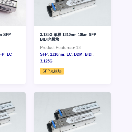
m SFP
3.125G 单模 1310nm 10km SFP
BIDI光模块
Product Features● 13
,
,
,
,
,
,
FP
LC
SFP
1310nm
LC
DDM
BIDI
3.125G
SFP光模块