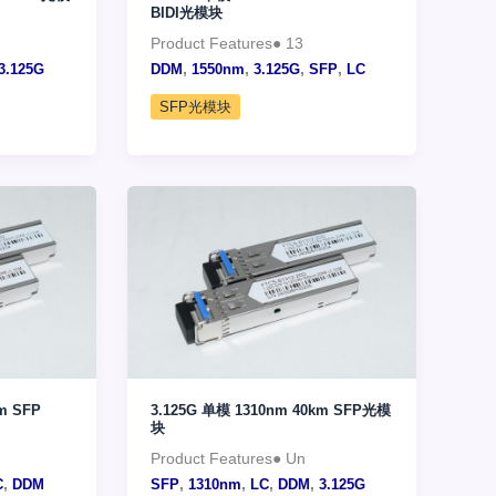
BIDI光模块
Product Features● 13
,
,
,
,
3.125G
DDM
1550nm
3.125G
SFP
LC
SFP光模块
m SFP
3.125G 单模 1310nm 40km SFP光模
块
Product Features● Un
,
,
,
,
,
C
DDM
SFP
1310nm
LC
DDM
3.125G