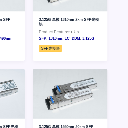
m SFP
3.125G 单模 1310nm 2km SFP光模
块
Product Features● Un
,
,
,
,
1490nm
SFP
1310nm
LC
DDM
3.125G
SFP光模块
km SFP光模
3.125G 单模 1550nm 20km SFP