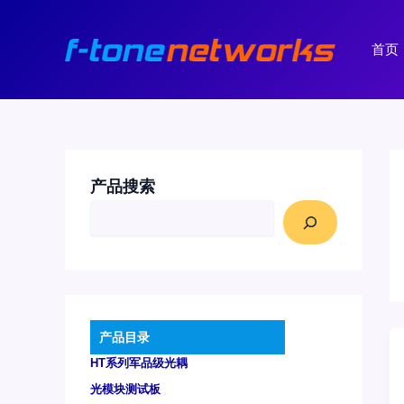
跳
至
首页
内
容
产品搜索
产品目录
HT系列军品级光耦
光模块测试板