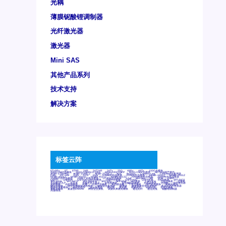
光耦
薄膜铌酸锂调制器
光纤激光器
激光器
Mini SAS
其他产品系列
技术支持
解决方案
标签云阵
6Tx6Rx
8T
8T8R
24R
24T24R
24Tx
25G
48Rx
48Tx
100G光模块
400G OSFP光模块
400G QSFP112 DR4
800G DR8 OSFP
800G OSFP光模块
AD7606国产替代
AFBR-57B4APZ
AFBR-1528CZ
AFBR-2528CZ
AOC
Bypass
Camera Link
CWDM波分复用器
DAS
DC~4M
DSS
DTS
DVS
GYMB光纤连接器
GYM光纤连接器
HFBR-1531Z
HFBR-2531Z
HFBR-4501Z
HFBR-4503Z
HFBR-4511Z
HFBR-4513Z
J599A6光纤连接器
J599A8光电连接器
J599MT光纤连接器
J599Ⅰ光电连接器
LC超短型光模块
LGA
Mini SAS
MT
POB
QSFP
QSFP+
QSFP28
QSFP28 100G光模块
QSFP28笼座
QSFP 40G
QSFP笼座
RP连接器
SFF-8431
SFF-8436
SFF-8472
SFF-8654 4i
SFP 10G
SFP MSA
SFP笼座
Z-BLOCK
万兆交换机
交换机
光切换仪OLP
光开关
光模块笼子座子
光电探测器
光电编码器模块
光电连接器
光端机
光纤激光器
光纤跳线
光纤连接器
光耦
全国产交换机
军品级光耦
千兆交换机
国产化光模块
射频光模块
微型光模块
微型可插拔BGA光模块
微型波分复用器
探测器
收发模块光学引擎组件
机架式光纤收发器
模拟光发射模块
模拟光器件
波分复用器
测试版
激光器
特种光纤
特种光缆
百兆交换机
相机光模块
紧凑型DWDM
网管型交换机
表贴式单路光模块
通信光纤
通信光缆
铌酸锂调制器
高速线缆