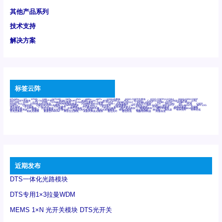
其他产品系列
技术支持
解决方案
标签云阵
6Tx6Rx
8T
8T8R
24R
24T24R
24Tx
25G
48Rx
48Tx
100G光模块
400G OSFP光模块
400G QSFP112 DR4
800G DR8 OSFP
800G OSFP光模块
AD7606国产替代
AFBR-57B4APZ
AFBR-1528CZ
AFBR-2528CZ
AOC
Bypass
Camera Link
CWDM波分复用器
DAS
DC~4M
DSS
DTS
DVS
GYMB光纤连接器
GYM光纤连接器
HFBR-1531Z
HFBR-2531Z
HFBR-4501Z
HFBR-4503Z
HFBR-4511Z
HFBR-4513Z
J599A6光纤连接器
J599A8光电连接器
J599MT光纤连接器
J599Ⅰ光电连接器
LC超短型光模块
LGA
Mini SAS
MT
POB
QSFP
QSFP+
QSFP28
QSFP28 100G光模块
QSFP28笼座
QSFP 40G
QSFP笼座
RP连接器
SFF-8431
SFF-8436
SFF-8472
SFF-8654 4i
SFP 10G
SFP MSA
SFP笼座
Z-BLOCK
万兆交换机
交换机
光切换仪OLP
光开关
光模块笼子座子
光电探测器
光电编码器模块
光电连接器
光端机
光纤激光器
光纤跳线
光纤连接器
光耦
全国产交换机
军品级光耦
千兆交换机
国产化光模块
射频光模块
微型光模块
微型可插拔BGA光模块
微型波分复用器
探测器
收发模块光学引擎组件
机架式光纤收发器
模拟光发射模块
模拟光器件
波分复用器
测试版
激光器
特种光纤
特种光缆
百兆交换机
相机光模块
紧凑型DWDM
网管型交换机
表贴式单路光模块
通信光纤
通信光缆
铌酸锂调制器
高速线缆
近期发布
DTS一体化光路模块
DTS专用1×3拉曼WDM
MEMS 1×N 光开关模块 DTS光开关