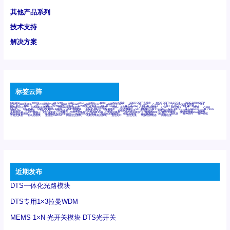
其他产品系列
技术支持
解决方案
标签云阵
6Tx6Rx
8T
8T8R
24R
24T24R
24Tx
25G
48Rx
48Tx
100G光模块
400G OSFP光模块
400G QSFP112 DR4
800G DR8 OSFP
800G OSFP光模块
AD7606国产替代
AFBR-57B4APZ
AFBR-1528CZ
AFBR-2528CZ
AOC
Bypass
Camera Link
CWDM波分复用器
DAS
DC~4M
DSS
DTS
DVS
GYMB光纤连接器
GYM光纤连接器
HFBR-1531Z
HFBR-2531Z
HFBR-4501Z
HFBR-4503Z
HFBR-4511Z
HFBR-4513Z
J599A6光纤连接器
J599A8光电连接器
J599MT光纤连接器
J599Ⅰ光电连接器
LC超短型光模块
LGA
Mini SAS
MT
POB
QSFP
QSFP+
QSFP28
QSFP28 100G光模块
QSFP28笼座
QSFP 40G
QSFP笼座
RP连接器
SFF-8431
SFF-8436
SFF-8472
SFF-8654 4i
SFP 10G
SFP MSA
SFP笼座
Z-BLOCK
万兆交换机
交换机
光切换仪OLP
光开关
光模块笼子座子
光电探测器
光电编码器模块
光电连接器
光端机
光纤激光器
光纤跳线
光纤连接器
光耦
全国产交换机
军品级光耦
千兆交换机
国产化光模块
射频光模块
微型光模块
微型可插拔BGA光模块
微型波分复用器
探测器
收发模块光学引擎组件
机架式光纤收发器
模拟光发射模块
模拟光器件
波分复用器
测试版
激光器
特种光纤
特种光缆
百兆交换机
相机光模块
紧凑型DWDM
网管型交换机
表贴式单路光模块
通信光纤
通信光缆
铌酸锂调制器
高速线缆
近期发布
DTS一体化光路模块
DTS专用1×3拉曼WDM
MEMS 1×N 光开关模块 DTS光开关