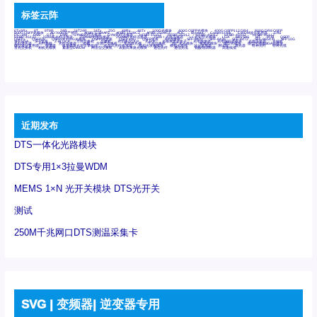
标签云阵
6Tx6Rx
8T
8T8R
24R
24T24R
24Tx
25G
48Rx
48Tx
100G光模块
400G OSFP光模块
400G QSFP112 DR4
800G DR8 OSFP
800G OSFP光模块
AD7606国产替代
AFBR-57B4APZ
AFBR-1528CZ
AFBR-2528CZ
AOC
Bypass
Camera Link
CWDM波分复用器
DAS
DC~4M
DSS
DTS
DVS
GYMB光纤连接器
GYM光纤连接器
HFBR-1531Z
HFBR-2531Z
HFBR-4501Z
HFBR-4503Z
HFBR-4511Z
HFBR-4513Z
J599A6光纤连接器
J599A8光电连接器
J599MT光纤连接器
J599Ⅰ光电连接器
LC超短型光模块
LGA
Mini SAS
MT
POB
QSFP
QSFP+
QSFP28
QSFP28 100G光模块
QSFP28笼座
QSFP 40G
QSFP笼座
RP连接器
SFF-8431
SFF-8436
SFF-8472
SFF-8654 4i
SFP 10G
SFP MSA
SFP笼座
Z-BLOCK
万兆交换机
交换机
光切换仪OLP
光开关
光模块笼子座子
光电探测器
光电编码器模块
光电连接器
光端机
光纤激光器
光纤跳线
光纤连接器
光耦
全国产交换机
军品级光耦
千兆交换机
国产化光模块
射频光模块
微型光模块
微型可插拔BGA光模块
微型波分复用器
探测器
收发模块光学引擎组件
机架式光纤收发器
模拟光发射模块
模拟光器件
波分复用器
测试版
激光器
特种光纤
特种光缆
百兆交换机
相机光模块
紧凑型DWDM
网管型交换机
表贴式单路光模块
通信光纤
通信光缆
铌酸锂调制器
高速线缆
近期发布
DTS一体化光路模块
DTS专用1×3拉曼WDM
MEMS 1×N 光开关模块 DTS光开关
测试
250M千兆网口DTS测温采集卡
SVG | 变频器| 逆变器专用