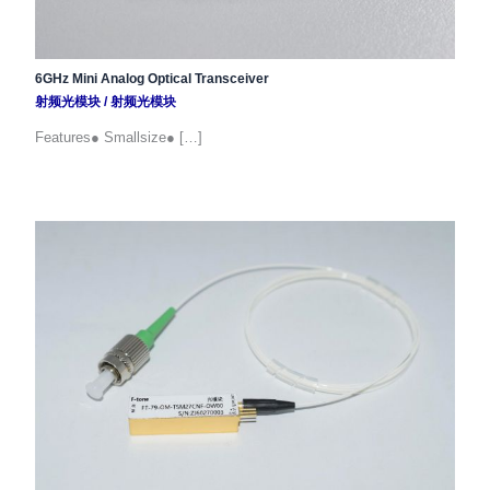
6GHz Mini Analog Optical Transceiver
射频光模块
/
射频光模块
Features● Smallsize● […]