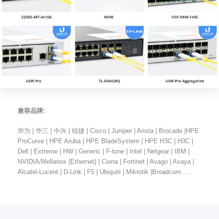
兼容品牌:
华为 | 华三 | 中兴 | 锐捷 | Cisco | Juniper | Arista | Brocade |HPE
ProCurve | HPE Aruba | HPE BladeSystem | HPE H3C | H3C |
Dell | Extreme | HW | Generic | F-tone | Intel | Netgear | IBM |
NVIDIA/Mellanox (Ethernet) | Ciena | Fortinet | Avago | Avaya |
Alcatel-Lucent | D-Link | F5 | Ubiquiti | Mikrotik |Broadcom…..