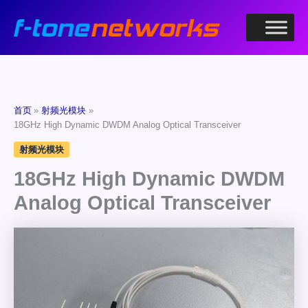
跳
至
内
容
首页
射频光模块
18GHz High Dynamic DWDM Analog Optical Transceiver
射频光模块
18GHz High Dynamic DWDM
Analog Optical Transceiver