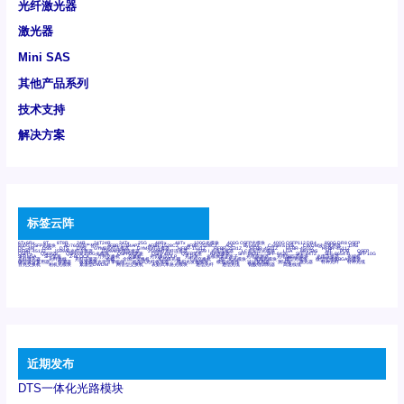
光纤激光器
激光器
Mini SAS
其他产品系列
技术支持
解决方案
标签云阵
6Tx6Rx
8T
8T8R
24R
24T24R
24Tx
25G
48Rx
48Tx
100G光模块
400G OSFP光模块
400G QSFP112 DR4
800G DR8 OSFP
800G OSFP光模块
AD7606国产替代
AFBR-57B4APZ
AFBR-1528CZ
AFBR-2528CZ
AOC
Bypass
Camera Link
CWDM波分复用器
DAS
DC~4M
DSS
DTS
DVS
GYMB光纤连接器
GYM光纤连接器
HFBR-1531Z
HFBR-2531Z
HFBR-4501Z
HFBR-4503Z
HFBR-4511Z
HFBR-4513Z
J599A6光纤连接器
J599A8光电连接器
J599MT光纤连接器
J599Ⅰ光电连接器
LC超短型光模块
LGA
Mini SAS
MT
POB
QSFP
QSFP+
QSFP28
QSFP28 100G光模块
QSFP28笼座
QSFP 40G
QSFP笼座
RP连接器
SFF-8431
SFF-8436
SFF-8472
SFF-8654 4i
SFP 10G
SFP MSA
SFP笼座
Z-BLOCK
万兆交换机
交换机
光切换仪OLP
光开关
光模块笼子座子
光电探测器
光电编码器模块
光电连接器
光端机
光纤激光器
光纤跳线
光纤连接器
光耦
全国产交换机
军品级光耦
千兆交换机
国产化光模块
射频光模块
微型光模块
微型可插拔BGA光模块
微型波分复用器
探测器
收发模块光学引擎组件
机架式光纤收发器
模拟光发射模块
模拟光器件
波分复用器
测试版
激光器
特种光纤
特种光缆
百兆交换机
相机光模块
紧凑型DWDM
网管型交换机
表贴式单路光模块
通信光纤
通信光缆
铌酸锂调制器
高速线缆
近期发布
DTS一体化光路模块