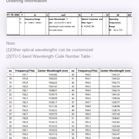
Ordering Information
Note:
(1)Other optical wavelengths can be customized.
(2)ITU C-band Wavelength Code Number Table：