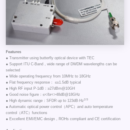
Features
● Transmitter using butterfly optical device with TEC
● Support ITU C-Band，wide range of DWDM wavelengths can be
selected
● Wide operating frequency from 10MHz to 18GHz
● Flat frequency response： ≤±1.5dB typical
● High RF input P-1dB：≥27dBm@10GH
● Good noise figure：≤</br<>48dB@18GHz
2/3
● High dynamic range：SFDR up to 123dB·Hz
● Automatic optical power control（APC）and auto temperature
control（ATC）functions
● Excellent EMI/EMC design，ROHs compliant and CE certification