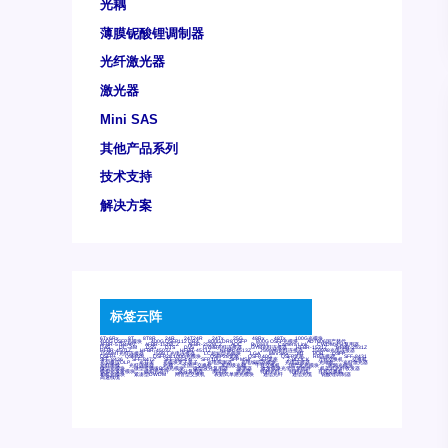
光耦
薄膜铌酸锂调制器
光纤激光器
激光器
Mini SAS
其他产品系列
技术支持
解决方案
标签云阵
6Tx6Rx
8T
8T8R
24R
24T24R
24Tx
25G
48Rx
48Tx
100G光模块
400G OSFP光模块
400G QSFP112 DR4
800G DR8 OSFP
800G OSFP光模块
AD7606国产替代
AFBR-57B4APZ
AFBR-1528CZ
AFBR-2528CZ
AOC
Bypass
Camera Link
CWDM波分复用器
DAS
DC~4M
DSS
DTS
DVS
GYMB光纤连接器
GYM光纤连接器
HFBR-1531Z
HFBR-2531Z
HFBR-4501Z
HFBR-4503Z
HFBR-4511Z
HFBR-4513Z
J599A6光纤连接器
J599A8光电连接器
J599MT光纤连接器
J599Ⅰ光电连接器
LC超短型光模块
LGA
Mini SAS
MT
POB
QSFP
QSFP+
QSFP28
QSFP28 100G光模块
QSFP28笼座
QSFP 40G
QSFP笼座
RP连接器
SFF-8431
SFF-8436
SFF-8472
SFF-8654 4i
SFP 10G
SFP MSA
SFP笼座
Z-BLOCK
万兆交换机
交换机
光切换仪OLP
光开关
光模块笼子座子
光电探测器
光电编码器模块
光电连接器
光端机
光纤激光器
光纤跳线
光纤连接器
光耦
全国产交换机
军品级光耦
千兆交换机
国产化光模块
射频光模块
微型光模块
微型可插拔BGA光模块
微型波分复用器
探测器
收发模块光学引擎组件
机架式光纤收发器
模拟光发射模块
模拟光器件
波分复用器
测试版
激光器
特种光纤
特种光缆
百兆交换机
相机光模块
紧凑型DWDM
网管型交换机
表贴式单路光模块
通信光纤
通信光缆
铌酸锂调制器
高速线缆