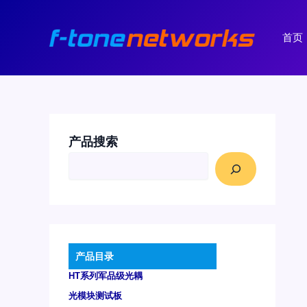
跳
至
首页
内
容
产品搜索
产品目录
HT系列军品级光耦
光模块测试板