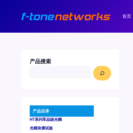
跳
至
首页
内
容
产品搜索
产品目录
HT系列军品级光耦
光模块测试板