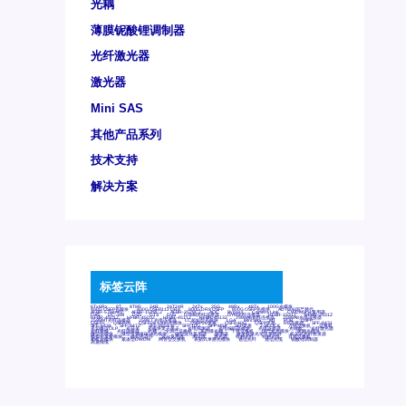
光耦
薄膜铌酸锂调制器
光纤激光器
激光器
Mini SAS
其他产品系列
技术支持
解决方案
标签云阵
6Tx6Rx
8T
8T8R
24R
24T24R
24Tx
25G
48Rx
48Tx
100G光模块
400G OSFP光模块
400G QSFP112 DR4
800G DR8 OSFP
800G OSFP光模块
AD7606国产替代
AFBR-57B4APZ
AFBR-1528CZ
AFBR-2528CZ
AOC
Bypass
Camera Link
CWDM波分复用器
DAS
DC~4M
DSS
DTS
DVS
GYMB光纤连接器
GYM光纤连接器
HFBR-1531Z
HFBR-2531Z
HFBR-4501Z
HFBR-4503Z
HFBR-4511Z
HFBR-4513Z
J599A6光纤连接器
J599A8光电连接器
J599MT光纤连接器
J599Ⅰ光电连接器
LC超短型光模块
LGA
Mini SAS
MT
POB
QSFP
QSFP+
QSFP28
QSFP28 100G光模块
QSFP28笼座
QSFP 40G
QSFP笼座
RP连接器
SFF-8431
SFF-8436
SFF-8472
SFF-8654 4i
SFP 10G
SFP MSA
SFP笼座
Z-BLOCK
万兆交换机
交换机
光切换仪OLP
光开关
光模块笼子座子
光电探测器
光电编码器模块
光电连接器
光端机
光纤激光器
光纤跳线
光纤连接器
光耦
全国产交换机
军品级光耦
千兆交换机
国产化光模块
射频光模块
微型光模块
微型可插拔BGA光模块
微型波分复用器
探测器
收发模块光学引擎组件
机架式光纤收发器
模拟光发射模块
模拟光器件
波分复用器
测试版
激光器
特种光纤
特种光缆
百兆交换机
相机光模块
紧凑型DWDM
网管型交换机
表贴式单路光模块
通信光纤
通信光缆
铌酸锂调制器
高速线缆