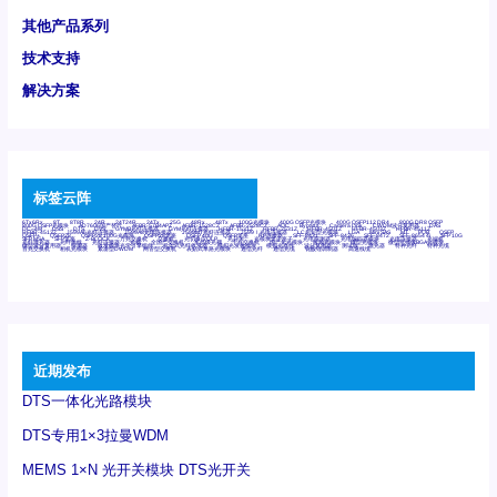
其他产品系列
技术支持
解决方案
标签云阵
6Tx6Rx
8T
8T8R
24R
24T24R
24Tx
25G
48Rx
48Tx
100G光模块
400G OSFP光模块
400G QSFP112 DR4
800G DR8 OSFP
800G OSFP光模块
AD7606国产替代
AFBR-57B4APZ
AFBR-1528CZ
AFBR-2528CZ
AOC
Bypass
Camera Link
CWDM波分复用器
DAS
DC~4M
DSS
DTS
DVS
GYMB光纤连接器
GYM光纤连接器
HFBR-1531Z
HFBR-2531Z
HFBR-4501Z
HFBR-4503Z
HFBR-4511Z
HFBR-4513Z
J599A6光纤连接器
J599A8光电连接器
J599MT光纤连接器
J599Ⅰ光电连接器
LC超短型光模块
LGA
Mini SAS
MT
POB
QSFP
QSFP+
QSFP28
QSFP28 100G光模块
QSFP28笼座
QSFP 40G
QSFP笼座
RP连接器
SFF-8431
SFF-8436
SFF-8472
SFF-8654 4i
SFP 10G
SFP MSA
SFP笼座
Z-BLOCK
万兆交换机
交换机
光切换仪OLP
光开关
光模块笼子座子
光电探测器
光电编码器模块
光电连接器
光端机
光纤激光器
光纤跳线
光纤连接器
光耦
全国产交换机
军品级光耦
千兆交换机
国产化光模块
射频光模块
微型光模块
微型可插拔BGA光模块
微型波分复用器
探测器
收发模块光学引擎组件
机架式光纤收发器
模拟光发射模块
模拟光器件
波分复用器
测试版
激光器
特种光纤
特种光缆
百兆交换机
相机光模块
紧凑型DWDM
网管型交换机
表贴式单路光模块
通信光纤
通信光缆
铌酸锂调制器
高速线缆
近期发布
DTS一体化光路模块
DTS专用1×3拉曼WDM
MEMS 1×N 光开关模块 DTS光开关