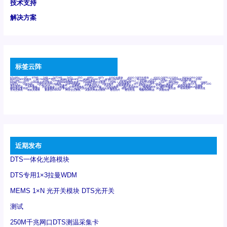
技术支持
解决方案
标签云阵
6Tx6Rx
8T
8T8R
24R
24T24R
24Tx
25G
48Rx
48Tx
100G光模块
400G OSFP光模块
400G QSFP112 DR4
800G DR8 OSFP
800G OSFP光模块
AD7606国产替代
AFBR-57B4APZ
AFBR-1528CZ
AFBR-2528CZ
AOC
Bypass
Camera Link
CWDM波分复用器
DAS
DC~4M
DSS
DTS
DVS
GYMB光纤连接器
GYM光纤连接器
HFBR-1531Z
HFBR-2531Z
HFBR-4501Z
HFBR-4503Z
HFBR-4511Z
HFBR-4513Z
J599A6光纤连接器
J599A8光电连接器
J599MT光纤连接器
J599Ⅰ光电连接器
LC超短型光模块
LGA
Mini SAS
MT
POB
QSFP
QSFP+
QSFP28
QSFP28 100G光模块
QSFP28笼座
QSFP 40G
QSFP笼座
RP连接器
SFF-8431
SFF-8436
SFF-8472
SFF-8654 4i
SFP 10G
SFP MSA
SFP笼座
Z-BLOCK
万兆交换机
交换机
光切换仪OLP
光开关
光模块笼子座子
光电探测器
光电编码器模块
光电连接器
光端机
光纤激光器
光纤跳线
光纤连接器
光耦
全国产交换机
军品级光耦
千兆交换机
国产化光模块
射频光模块
微型光模块
微型可插拔BGA光模块
微型波分复用器
探测器
收发模块光学引擎组件
机架式光纤收发器
模拟光发射模块
模拟光器件
波分复用器
测试版
激光器
特种光纤
特种光缆
百兆交换机
相机光模块
紧凑型DWDM
网管型交换机
表贴式单路光模块
通信光纤
通信光缆
铌酸锂调制器
高速线缆
近期发布
DTS一体化光路模块
DTS专用1×3拉曼WDM
MEMS 1×N 光开关模块 DTS光开关
测试
250M千兆网口DTS测温采集卡