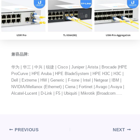
兼容品牌:
华为 | 华三 | 中兴 | 锐捷 | Cisco | Juniper | Arista | Brocade |HPE
ProCurve | HPE Aruba | HPE BladeSystem | HPE H3C | H3C |
Dell | Extreme | HW | Generic | F-tone | Intel | Netgear | IBM |
NVIDIA/Mellanox (Ethernet) | Ciena | Fortinet | Avago | Avaya |
Alcatel-Lucent | D-Link | F5 | Ubiquiti | Mikrotik |Broadcom…..
PREVIOUS
NEXT