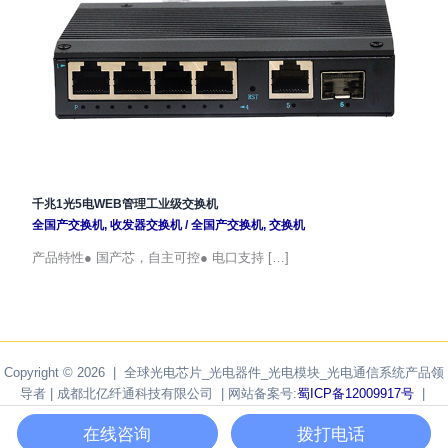
千兆1光5电WEB管理工业级交换机
全国产交换机
,
收发器交换机
/
全国产交换机
,
交换机
产品特性● 国产芯，自主可控● 电口支持 […]
Copyright © 2026 | 全球光电芯片_光电器件_光电模块_光电通信系统产品领
导者 | 成都北亿纤通科技有限公司 | 网站备案号:
蜀ICP备12009917号
|
Powered by
F-tone Networks
在线咨询
拨打电话