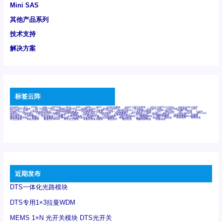
Mini SAS
其他产品系列
技术支持
解决方案
标签云阵
6Tx6Rx
8T
8T8R
24R
24T24R
24Tx
25G
48Rx
48Tx
100G光模块
400G OSFP光模块
400G QSFP112 DR4
800G DR8 OSFP
800G OSFP光模块
AD7606国产替代
AFBR-57B4APZ
AFBR-1528CZ
AFBR-2528CZ
AOC
Bypass
Camera Link
CWDM波分复用器
DAS
DC~4M
DSS
DTS
DVS
GYMB光纤连接器
GYM光纤连接器
HFBR-1531Z
HFBR-2531Z
HFBR-4501Z
HFBR-4503Z
HFBR-4511Z
HFBR-4513Z
J599A6光纤连接器
J599A8光电连接器
J599MT光纤连接器
J599Ⅰ光电连接器
LC超短型光模块
LGA
Mini SAS
MT
POB
QSFP
QSFP+
QSFP28
QSFP28 100G光模块
QSFP28笼座
QSFP 40G
QSFP笼座
RP连接器
SFF-8431
SFF-8436
SFF-8472
SFF-8654 4i
SFP 10G
SFP MSA
SFP笼座
Z-BLOCK
万兆交换机
交换机
光切换仪OLP
光开关
光模块笼子座子
光电探测器
光电编码器模块
光电连接器
光端机
光纤激光器
光纤跳线
光纤连接器
光耦
全国产交换机
军品级光耦
千兆交换机
国产化光模块
射频光模块
微型光模块
微型可插拔BGA光模块
微型波分复用器
探测器
收发模块光学引擎组件
机架式光纤收发器
模拟光发射模块
模拟光器件
波分复用器
测试版
激光器
特种光纤
特种光缆
百兆交换机
相机光模块
紧凑型DWDM
网管型交换机
表贴式单路光模块
通信光纤
通信光缆
铌酸锂调制器
高速线缆
近期发布
DTS一体化光路模块
DTS专用1×3拉曼WDM
MEMS 1×N 光开关模块 DTS光开关