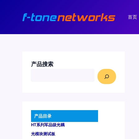
跳
至
首页
内
容
产品搜索
产品目录
HT系列军品级光耦
光模块测试板