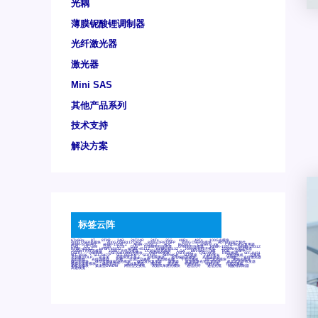
光耦
薄膜铌酸锂调制器
光纤激光器
激光器
Mini SAS
其他产品系列
技术支持
解决方案
标签云阵
6Tx6Rx
8T
8T8R
24R
24T24R
24Tx
25G
48Rx
48Tx
100G光模块
400G OSFP光模块
400G QSFP112 DR4
800G DR8 OSFP
800G OSFP光模块
AD7606国产替代
AFBR-57B4APZ
AFBR-1528CZ
AFBR-2528CZ
AOC
Bypass
Camera Link
CWDM波分复用器
DAS
DC~4M
DSS
DTS
DVS
GYMB光纤连接器
GYM光纤连接器
HFBR-1531Z
HFBR-2531Z
HFBR-4501Z
HFBR-4503Z
HFBR-4511Z
HFBR-4513Z
J599A6光纤连接器
J599A8光电连接器
J599MT光纤连接器
J599Ⅰ光电连接器
LC超短型光模块
LGA
Mini SAS
MT
POB
QSFP
QSFP+
QSFP28
QSFP28 100G光模块
QSFP28笼座
QSFP 40G
QSFP笼座
RP连接器
SFF-8431
SFF-8436
SFF-8472
SFF-8654 4i
SFP 10G
SFP MSA
SFP笼座
Z-BLOCK
万兆交换机
交换机
光切换仪OLP
光开关
光模块笼子座子
光电探测器
光电编码器模块
光电连接器
光端机
光纤激光器
光纤跳线
光纤连接器
光耦
全国产交换机
军品级光耦
千兆交换机
国产化光模块
射频光模块
微型光模块
微型可插拔BGA光模块
微型波分复用器
探测器
收发模块光学引擎组件
机架式光纤收发器
模拟光发射模块
模拟光器件
波分复用器
测试版
激光器
特种光纤
特种光缆
百兆交换机
相机光模块
紧凑型DWDM
网管型交换机
表贴式单路光模块
通信光纤
通信光缆
铌酸锂调制器
高速线缆