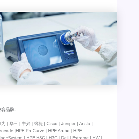
兼容品牌:
为 | 华三 | 中兴 | 锐捷 | Cisco | Juniper | Arista |
rocade |HPE ProCurve | HPE Aruba | HPE
ladeSystem | HPE H3C | H3C | Dell | Extreme | HW |