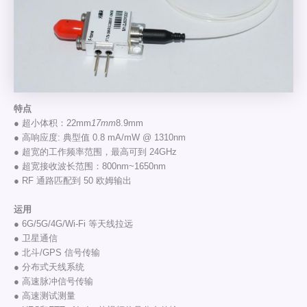
特点
● 超小体积：22mm
17mm
8.9mm
● 高响应度: 典型值 0.8 mA/mW @ 1310nm
● 超宽的工作频率范围，最高可到 24GHz
● 超宽接收波长范围：800nm~1650nm
● RF 通路匹配到 50 欧姆输出
运用
● 6G/5G/4G/Wi-Fi 等天线拉远
● 卫星通信
● 北斗/GPS 信号传输
● 分布式天线系统
● 高速脉冲信号传输
● 高速测试测量