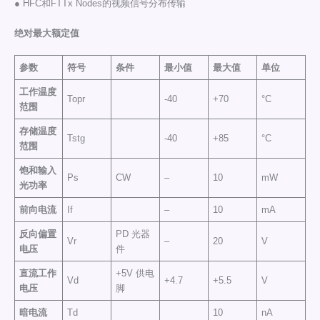
● HFC和FTTx Nodes的视频信号分布传输
绝对最大额定值
参数
符号
条件
最小值
最大值
单位
工作温度
Topr
-40
+70
°C
范围
存储温度
Tstg
-40
+85
°C
范围
饱和输入
Ps
CW
–
10
mW
光功率
前向电流
If
–
10
mA
反向偏置
PD 光器
Vr
–
20
V
电压
件
直流工作
+5V 供电
Vd
+4.7
+5.5
V
电压
脚
暗电流
Td
10
nA