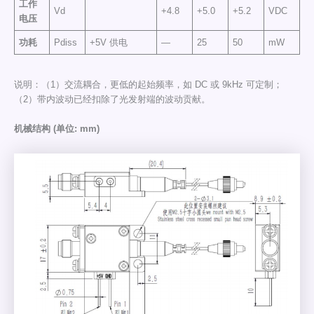
工作
Vd
+4.8
+5.0
+5.2
VDC
电压
功耗
Pdiss
+5V 供电
—
25
50
mW
说明：（1）交流耦合，更低的起始频率，如 DC 或 9kHz 可定制；
（2）带内波动已经扣除了光发射端的波动贡献。
机械结构 (单位: mm)