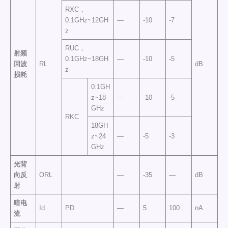
RXC，
0.1GHz~12GH
—
-10
-7
z
RUC，
射频
0.1GHz~18GH
—
-10
-5
回波
RL
dB
z
损耗
0.1GH
z~18
—
-10
-5
GHz
RKC
18GH
z~24
—
-5
-3
GHz
光背
向反
ORL
—
-35
—
dB
射
暗电
Id
PD
—
5
100
nA
流