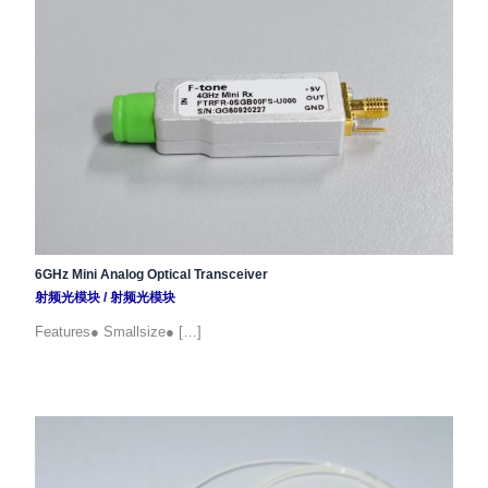
6GHz Mini Analog Optical Transceiver
射频光模块
/
射频光模块
Features● Smallsize● […]