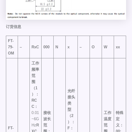
订货信息
FT-
79-
–
RxC
000
N
x
–
O
W
xx
OM
工作
频率
范
围
（1
光纤
）
：
接头
RC
类
C
：
型
0.01
接收
工作
特殊
（2
~6G
波长
温度
定
）
：
Hz
R
范
范
义：
FT-
F：
XC
围：
围
00: