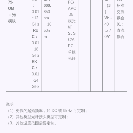
79-
FC/
：
000:
（3
标准
OM
APC
0.01
850
）
交流
：
光
单
~12
nm
W:
-
耦合
模块
模光
GHz
~ 16
40
01：
钎
RU
50n
to 7
直流
S:
S
C：
m
0℃
耦合
C/A
0.01
PC
~18
单模
GHz
光纤
RK
C
：
0.01
~24
GHz
说明
（1）更低的起始频率，如 DC 或 9kHz 可定制；
（2）其他类型光纤接头类型可定制；
（3）其他温度范围需要定制。