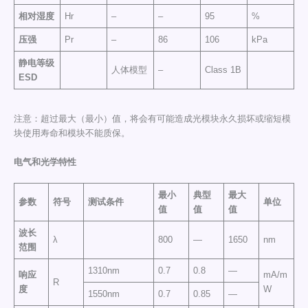
相对湿度
Hr
–
–
95
%
压强
Pr
–
86
106
kPa
静电等级
人体模型
–
Class 1B
ESD
注意：超过最大（最小）值，将会有可能造成光模块永久损坏或缩短模
块使用寿命和模块不能质保。
电气和光学特性
最小
典型
最大
参数
符号
测试条件
单位
值
值
值
波长
λ
800
—
1650
nm
范围
1310nm
0.7
0.8
—
响应
mA/m
R
度
W
1550nm
0.7
0.85
—