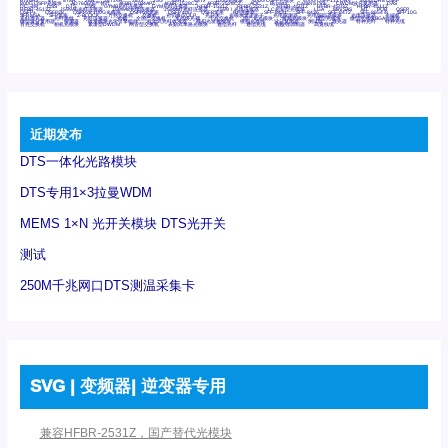
6Tx6Rx
8T
8T8R
24R
24T24R
24Tx
25G
48Rx
48Tx
100G光模块
400G OSFP光模块
400G QSFP112 DR4
800G DR8 OSFP
800G OSFP光模块
AD7606国产替代
AFBR-57B4APZ
AFBR-1528CZ
AFBR-2528CZ
AOC
Bypass
Camera Link
CWDM波分复用器
DAS
DC~4M
DSS
DTS
DVS
GYMB光纤连接器
GYM光纤连接器
HFBR-1531Z
HFBR-2531Z
HFBR-4501Z
HFBR-4503Z
HFBR-4511Z
HFBR-4513Z
J599A6光纤连接器
J599A8光电连接器
J599MT光纤连接器
J599Ⅰ光电连接器
LC超短型光模块
LGA
Mini SAS
MT
POB
QSFP
QSFP+
QSFP28
QSFP28 100G光模块
QSFP28笼座
QSFP 40G
QSFP笼座
RP连接器
SFF-8431
SFF-8436
SFF-8472
SFF-8654 4i
SFP 10G
SFP MSA
SFP笼座
Z-BLOCK
万兆交换机
交换机
光切换仪OLP
光开关
光模块笼子座子
光电探测器
光电编码器模块
光电连接器
光端机
光纤激光器
光纤跳线
光纤连接器
光耦
全国产交换机
军品级光耦
千兆交换机
国产化光模块
射频光模块
微型光模块
微型可插拔BGA光模块
微型波分复用器
探测器
收发模块光学引擎组件
机架式光纤收发器
模拟光发射模块
模拟光器件
波分复用器
测试版
激光器
特种光纤
特种光缆
百兆交换机
相机光模块
紧凑型DWDM
网管型交换机
表贴式单路光模块
通信光纤
通信光缆
铌酸锂调制器
高速线缆
近期发布
DTS一体化光路模块
DTS专用1×3拉曼WDM
MEMS 1×N 光开关模块 DTS光开关
测试
250M千兆网口DTS测温采集卡
SVG | 变频器| 逆变器专用
兼容HFBR-2531Z，国产替代光模块