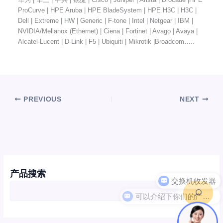
ProCurve | HPE Aruba | HPE BladeSystem | HPE H3C | H3C |
Dell | Extreme | HW | Generic | F-tone | Intel | Netgear | IBM |
NVIDIA/Mellanox (Ethernet) | Ciena | Fortinet | Avago | Avaya |
Alcatel-Lucent | D-Link | F5 | Ubiquiti | Mikrotik |Broadcom…..
PREVIOUS
NEXT
产品搜索
可以介绍下你们的产品么