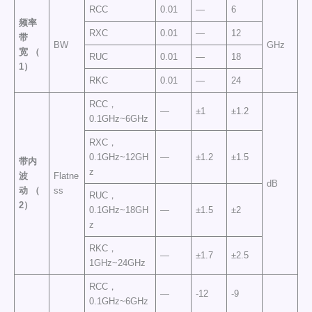
RCC
0.01
—
6
频率
RXC
0.01
—
12
带
BW
GHz
宽
（
RUC
0.01
—
18
1）
RKC
0.01
—
24
RCC，
—
±1
±1.2
0.1GHz~6GHz
RXC，
0.1GHz~12GH
—
±1.2
±1.5
带内
z
波
Flatne
dB
动
（
ss
RUC，
2）
0.1GHz~18GH
—
±1.5
±2
z
RKC，
—
±1.7
±2.5
1GHz~24GHz
RCC，
—
-12
-9
0.1GHz~6GHz