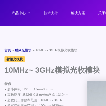
产品中心
技术支持
解决方案
关于
首页
射频光模块
10MHz~ 3GHz模拟光收模块
射频光模块
10MHz~ 3GHz模拟光收模块
特点
● 超小体积：22mm
17mm
8.9mm
● 高响应度: 典型值 0.8 mA/mW @ 1310nm
● 超宽的工作频率范围：10MHz~ 3GHz
● 超宽接收波长范围：1100nm~1620nm