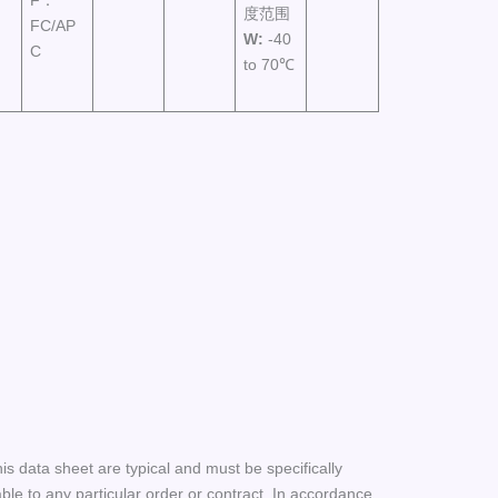
F：
度范围
FC/AP
W
:
-40
C
to 70℃
his data sheet are typical and must be specifically
le to any particular order or contract. In accordance