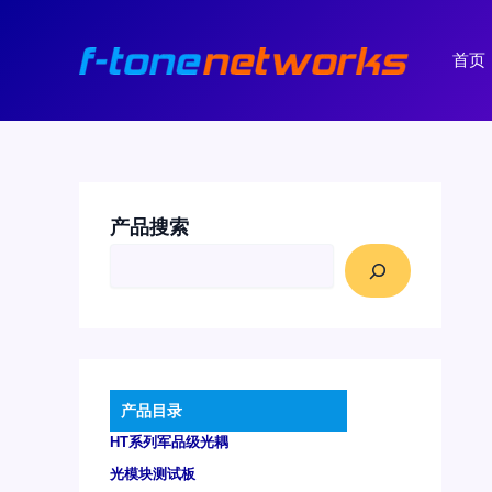
跳
至
首页
内
容
产品搜索
产品目录
HT系列军品级光耦
光模块测试板