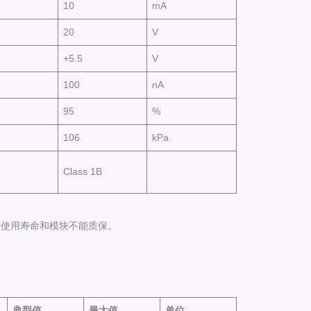
10
mA
20
V
+5.5
V
100
nA
95
%
106
kPa
Class 1B
块使用寿命和模块不能质保。
典型
值
最大
值
单位