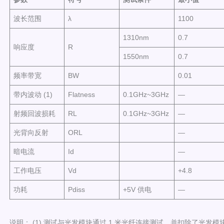
波长范围
λ
1100
1310nm
0.7
响应度
R
1550nm
0.7
频率带宽
BW
0.01
带内波动 (1)
Flatness
0.1GHz~3GHz
—
射频回波损耗
RL
0.1GHz~3GHz
—
光背向反射
ORL
—
暗电流
Id
—
工作电压
Vd
+4.8
功耗
Pdiss
+5V 供电
—
说明： (1) 测试与光发模块通过 1 米光纤连接测试，并扣除了光发