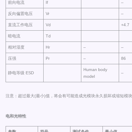
前向电流
If
–
反向偏置电压
Vr
–
直流工作电压
Vd
+4.7
暗电流
Td
相对湿度
Hr
–
–
压强
Pr
–
86
Human body
静电等级 ESD
–
model
注意：超过最大(最小)值，将会有可能造成光模块永久损坏或缩短模
电和光特性
参
数
符号
测
试条件
最小
值