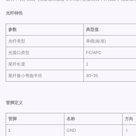
光纤特性
参
数
典型
值
光纤类型
单模(标准)
光接口类型
FC/APC
尾纤长度
1
尾纤最小弯曲半径
30~35
管脚定义
管脚
名称
方向
1
GND
Ⅰ