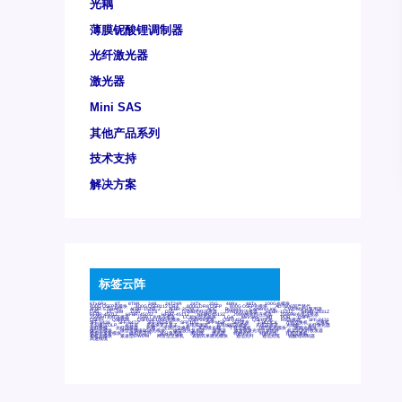
光耦
薄膜铌酸锂调制器
光纤激光器
激光器
Mini SAS
其他产品系列
技术支持
解决方案
标签云阵
6Tx6Rx
8T
8T8R
24R
24T24R
24Tx
25G
48Rx
48Tx
100G光模块
400G OSFP光模块
400G QSFP112 DR4
800G DR8 OSFP
800G OSFP光模块
AD7606国产替代
AFBR-57B4APZ
AFBR-1528CZ
AFBR-2528CZ
AOC
Bypass
Camera Link
CWDM波分复用器
DAS
DC~4M
DSS
DTS
DVS
GYMB光纤连接器
GYM光纤连接器
HFBR-1531Z
HFBR-2531Z
HFBR-4501Z
HFBR-4503Z
HFBR-4511Z
HFBR-4513Z
J599A6光纤连接器
J599A8光电连接器
J599MT光纤连接器
J599Ⅰ光电连接器
LC超短型光模块
LGA
Mini SAS
MT
POB
QSFP
QSFP+
QSFP28
QSFP28 100G光模块
QSFP28笼座
QSFP 40G
QSFP笼座
RP连接器
SFF-8431
SFF-8436
SFF-8472
SFF-8654 4i
SFP 10G
SFP MSA
SFP笼座
Z-BLOCK
万兆交换机
交换机
光切换仪OLP
光开关
光模块笼子座子
光电探测器
光电编码器模块
光电连接器
光端机
光纤激光器
光纤跳线
光纤连接器
光耦
全国产交换机
军品级光耦
千兆交换机
国产化光模块
射频光模块
微型光模块
微型可插拔BGA光模块
微型波分复用器
探测器
收发模块光学引擎组件
机架式光纤收发器
模拟光发射模块
模拟光器件
波分复用器
测试版
激光器
特种光纤
特种光缆
百兆交换机
相机光模块
紧凑型DWDM
网管型交换机
表贴式单路光模块
通信光纤
通信光缆
铌酸锂调制器
高速线缆