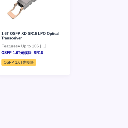
1.6T OSFP-XD SR16 LPO Optical
Transceiver
Features● Up to 106 […]
,
OSFP 1.6T光模块
SR16
OSFP 1.6T光模块