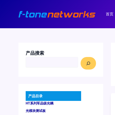
跳
至
首页
内
容
产品搜索
产品目录
HT系列军品级光耦
光模块测试板