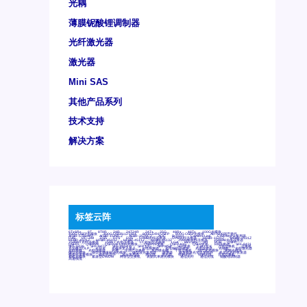
光耦
薄膜铌酸锂调制器
光纤激光器
激光器
Mini SAS
其他产品系列
技术支持
解决方案
标签云阵
6Tx6Rx
8T
8T8R
24R
24T24R
24Tx
25G
48Rx
48Tx
100G光模块
400G OSFP光模块
400G QSFP112 DR4
800G DR8 OSFP
800G OSFP光模块
AD7606国产替代
AFBR-57B4APZ
AFBR-1528CZ
AFBR-2528CZ
AOC
Bypass
Camera Link
CWDM波分复用器
DAS
DC~4M
DSS
DTS
DVS
GYMB光纤连接器
GYM光纤连接器
HFBR-1531Z
HFBR-2531Z
HFBR-4501Z
HFBR-4503Z
HFBR-4511Z
HFBR-4513Z
J599A6光纤连接器
J599A8光电连接器
J599MT光纤连接器
J599Ⅰ光电连接器
LC超短型光模块
LGA
Mini SAS
MT
POB
QSFP
QSFP+
QSFP28
QSFP28 100G光模块
QSFP28笼座
QSFP 40G
QSFP笼座
RP连接器
SFF-8431
SFF-8436
SFF-8472
SFF-8654 4i
SFP 10G
SFP MSA
SFP笼座
Z-BLOCK
万兆交换机
交换机
光切换仪OLP
光开关
光模块笼子座子
光电探测器
光电编码器模块
光电连接器
光端机
光纤激光器
光纤跳线
光纤连接器
光耦
全国产交换机
军品级光耦
千兆交换机
国产化光模块
射频光模块
微型光模块
微型可插拔BGA光模块
微型波分复用器
探测器
收发模块光学引擎组件
机架式光纤收发器
模拟光发射模块
模拟光器件
波分复用器
测试版
激光器
特种光纤
特种光缆
百兆交换机
相机光模块
紧凑型DWDM
网管型交换机
表贴式单路光模块
通信光纤
通信光缆
铌酸锂调制器
高速线缆