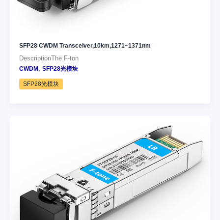
SFP28 CWDM Transceiver,10km,1271~1371nm
DescriptionThe F-ton
,
CWDM
SFP28光模块
SFP28光模块