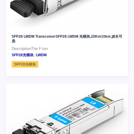
SFP28 LWDM TransceiverSFP28 LWDM 光模块,20Km10km,波长可
选
DescriptionThe F-ton
,
SFP28光模块
LWDM
SFP28光模块