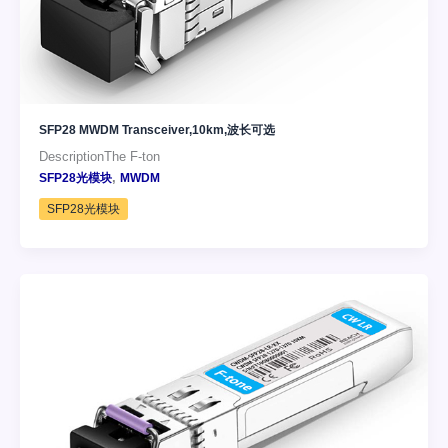
SFP28 MWDM Transceiver,10km,波长可选
DescriptionThe F-ton
,
SFP28光模块
MWDM
SFP28光模块