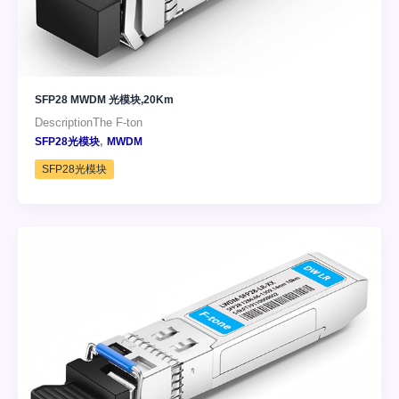
SFP28 MWDM 光模块,20Km
DescriptionThe F-ton
,
SFP28光模块
MWDM
SFP28光模块