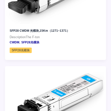
SFP28 CWDM 光模块,15Km（1271~1371）
DescriptionThe F-ton
,
CWDM
SFP28光模块
SFP28光模块