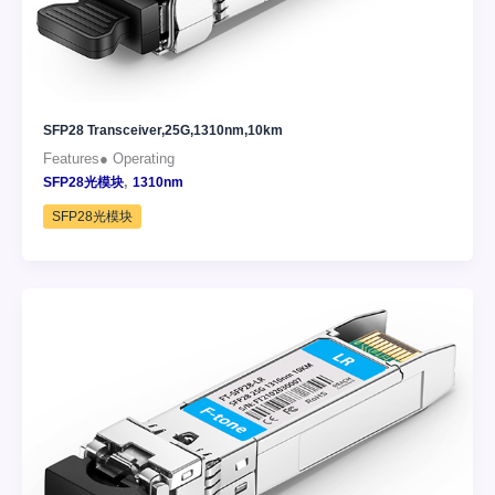
SFP28 Transceiver,25G,1310nm,10km
Features● Operating
,
SFP28光模块
1310nm
SFP28光模块