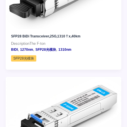
SFP28 BiDi Transceiver,25G,1310Ｔx,40km
DescriptionThe F-ton
,
,
,
BIDI
1270nm
SFP28光模块
1310nm
SFP28光模块