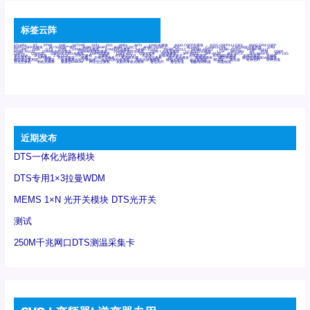
标签云阵
6Tx6Rx
8T
8T8R
24R
24T24R
24Tx
25G
48Rx
48Tx
100G光模块
400G OSFP光模块
400G QSFP112 DR4
800G DR8 OSFP
800G OSFP光模块
AD7606国产替代
AFBR-57B4APZ
AFBR-1528CZ
AFBR-2528CZ
AOC
Bypass
Camera Link
CWDM波分复用器
DAS
DC~4M
DSS
DTS
DVS
GYMB光纤连接器
GYM光纤连接器
HFBR-1531Z
HFBR-2531Z
HFBR-4501Z
HFBR-4503Z
HFBR-4511Z
HFBR-4513Z
J599A6光纤连接器
J599A8光电连接器
J599MT光纤连接器
J599Ⅰ光电连接器
LC超短型光模块
LGA
Mini SAS
MT
POB
QSFP
QSFP+
QSFP28
QSFP28 100G光模块
QSFP28笼座
QSFP 40G
QSFP笼座
RP连接器
SFF-8431
SFF-8436
SFF-8472
SFF-8654 4i
SFP 10G
SFP MSA
SFP笼座
Z-BLOCK
万兆交换机
交换机
光切换仪OLP
光开关
光模块笼子座子
光电探测器
光电编码器模块
光电连接器
光端机
光纤激光器
光纤跳线
光纤连接器
光耦
全国产交换机
军品级光耦
千兆交换机
国产化光模块
射频光模块
微型光模块
微型可插拔BGA光模块
微型波分复用器
探测器
收发模块光学引擎组件
机架式光纤收发器
模拟光发射模块
模拟光器件
波分复用器
测试版
激光器
特种光纤
特种光缆
百兆交换机
相机光模块
紧凑型DWDM
网管型交换机
表贴式单路光模块
通信光纤
通信光缆
铌酸锂调制器
高速线缆
近期发布
DTS一体化光路模块
DTS专用1×3拉曼WDM
MEMS 1×N 光开关模块 DTS光开关
测试
250M千兆网口DTS测温采集卡