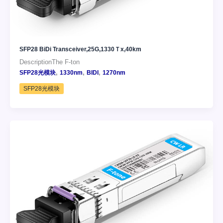
SFP28 BiDi Transceiver,25G,1330Ｔx,40km
DescriptionThe F-ton
,
,
,
SFP28光模块
1330nm
BIDI
1270nm
SFP28光模块