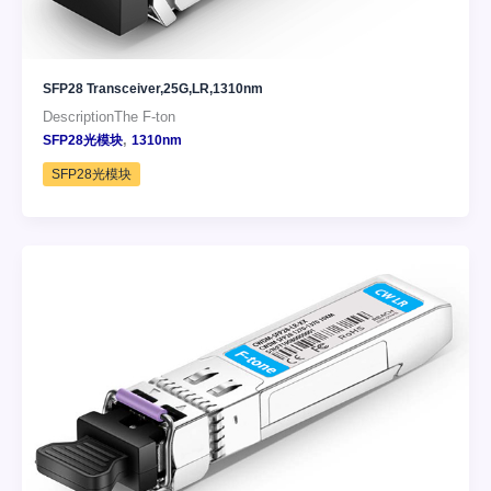
SFP28 Transceiver,25G,LR,1310nm
DescriptionThe F-ton
,
SFP28光模块
1310nm
SFP28光模块