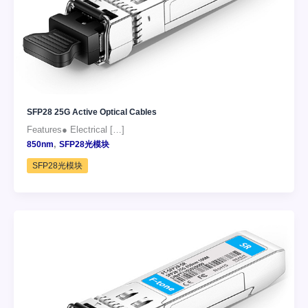
SFP28 25G Active Optical Cables
Features● Electrical […]
,
850nm
SFP28光模块
SFP28光模块