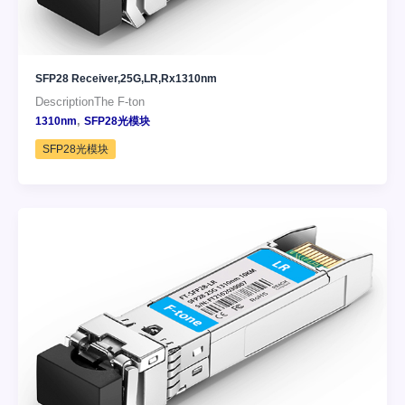
SFP28 Receiver,25G,LR,Rx1310nm
DescriptionThe F-ton
,
1310nm
SFP28光模块
SFP28光模块