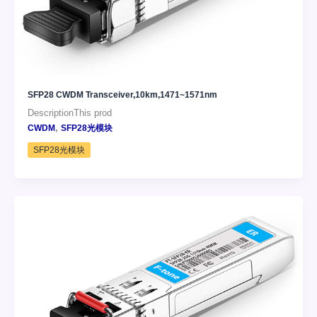
SFP28 CWDM Transceiver,10km,1471~1571nm
DescriptionThis prod
,
CWDM
SFP28光模块
SFP28光模块