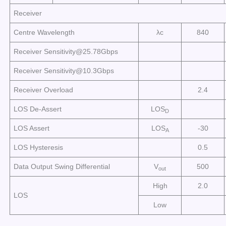
Receiver
Centre Wavelength
λc
840
Receiver Sensitivity@25.78Gbps
Receiver Sensitivity@10.3Gbps
Receiver Overload
2.4
LOS De-Assert
LOS
D
LOS Assert
LOS
-30
A
LOS Hysteresis
0.5
Data Output Swing Differential
V
500
out
High
2.0
LOS
Low