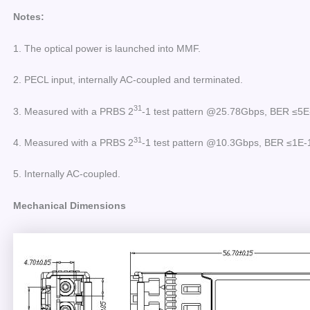
Notes:
1. The optical power is launched into MMF.
2. PECL input, internally AC-coupled and terminated.
31
3. Measured with a PRBS 2
-1 test pattern @25.78Gbps, BER ≤5E-
31
4. Measured with a PRBS 2
-1 test pattern @10.3Gbps, BER ≤1E-
5. Internally AC-coupled.
Mechanical Dimensions