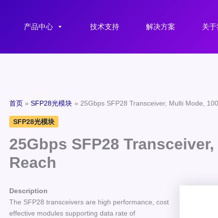
产品中心
技术支持
解决方案
关于
首页
SFP28光模块
25Gbps SFP28 Transceiver, Multi Mode, 1
SFP28光模块
25Gbps SFP28 Transceiver,
Reach
Description
The SFP28 transceivers are high performance, cost
effective modules supporting data rate of