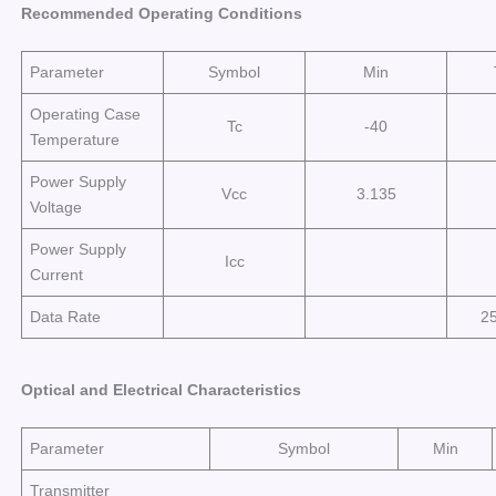
Recommended Operating Conditions
Parameter
Symbol
Min
Operating Case
Tc
-40
Temperature
Power Supply
Vcc
3.135
Voltage
Power Supply
Icc
Current
Data Rate
25
Optical and Electrical Characteristics
Parameter
Symbol
Min
Transmitter