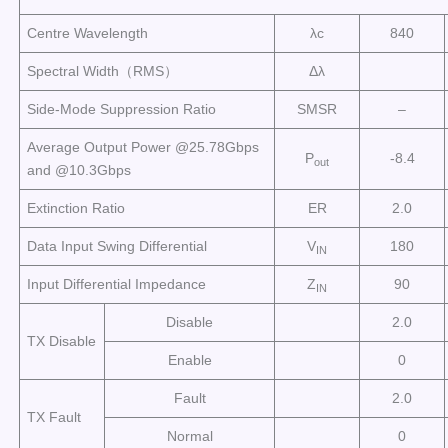
Centre Wavelength
λc
840
Spectral Width（RMS）
Δλ
Side-Mode Suppression Ratio
SMSR
–
Average Output Power @25.78Gbps
P
-8.4
out
and @10.3Gbps
Extinction Ratio
ER
2.0
Data Input Swing Differential
V
180
IN
Input Differential Impedance
Z
90
IN
Disable
2.0
TX Disable
Enable
0
Fault
2.0
TX Fault
Normal
0