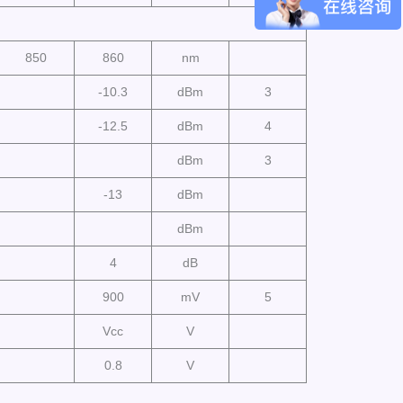
850
860
nm
-10.3
dBm
3
-12.5
dBm
4
dBm
3
-13
dBm
dBm
4
dB
900
mV
5
Vcc
V
0.8
V