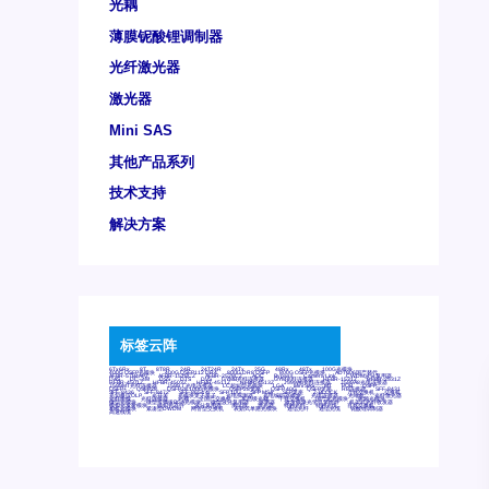
光耦
薄膜铌酸锂调制器
光纤激光器
激光器
Mini SAS
其他产品系列
技术支持
解决方案
标签云阵
6Tx6Rx
8T
8T8R
24R
24T24R
24Tx
25G
48Rx
48Tx
100G光模块
400G OSFP光模块
400G QSFP112 DR4
800G DR8 OSFP
800G OSFP光模块
AD7606国产替代
AFBR-57B4APZ
AFBR-1528CZ
AFBR-2528CZ
AOC
Bypass
Camera Link
CWDM波分复用器
DAS
DC~4M
DSS
DTS
DVS
GYMB光纤连接器
GYM光纤连接器
HFBR-1531Z
HFBR-2531Z
HFBR-4501Z
HFBR-4503Z
HFBR-4511Z
HFBR-4513Z
J599A6光纤连接器
J599A8光电连接器
J599MT光纤连接器
J599Ⅰ光电连接器
LC超短型光模块
LGA
Mini SAS
MT
POB
QSFP
QSFP+
QSFP28
QSFP28 100G光模块
QSFP28笼座
QSFP 40G
QSFP笼座
RP连接器
SFF-8431
SFF-8436
SFF-8472
SFF-8654 4i
SFP 10G
SFP MSA
SFP笼座
Z-BLOCK
万兆交换机
交换机
光切换仪OLP
光开关
光模块笼子座子
光电探测器
光电编码器模块
光电连接器
光端机
光纤激光器
光纤跳线
光纤连接器
光耦
全国产交换机
军品级光耦
千兆交换机
国产化光模块
射频光模块
微型光模块
微型可插拔BGA光模块
微型波分复用器
探测器
收发模块光学引擎组件
机架式光纤收发器
模拟光发射模块
模拟光器件
波分复用器
测试版
激光器
特种光纤
特种光缆
百兆交换机
相机光模块
紧凑型DWDM
网管型交换机
表贴式单路光模块
通信光纤
通信光缆
铌酸锂调制器
高速线缆