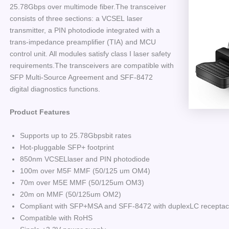
25.78Gbps over multimode fiber.The transceiver
consists of three sections: a VCSEL laser
transmitter, a PIN photodiode integrated with a
trans-impedance preamplifier (TIA) and MCU
control unit. All modules satisfy class I laser safety
requirements.The transceivers are compatible with
SFP Multi-Source Agreement and SFF-8472
digital diagnostics functions.
Product
Features
Supports up to 25.78Gbpsbit rates
Hot-pluggable SFP+ footprint
850nm VCSELlaser and PIN photodiode
100m over M5F MMF (50/125 um OM4)
70m over M5E MMF (50/125um OM3)
20m on MMF (50/125um OM2)
Compliant with SFP+MSA and SFF-8472 with duplexLC receptac
Compatible with RoHS