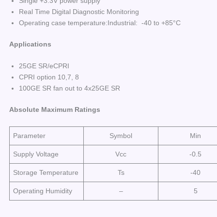
Single +3.3V power supply
Real Time Digital Diagnostic Monitoring
Operating case temperature:Industrial: -40 to +85°C
Applications
25GE SR/eCPRI
CPRI option 10,7, 8
100GE SR fan out to 4x25GE SR
Absolute Maximum Ratings
Parameter
Symbol
Min
Supply Voltage
Vcc
-0.5
Storage Temperature
Ts
-40
Operating Humidity
–
5