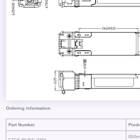
Ordering information
Part
N
umber
Produ
850n