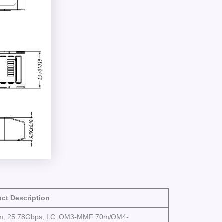
ct Description
m, 25.78Gbps, LC, OM3-MMF 70m/OM4-