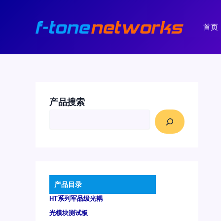
跳
至
首页
内
容
产品搜索
产品目录
HT系列军品级光耦
光模块测试板