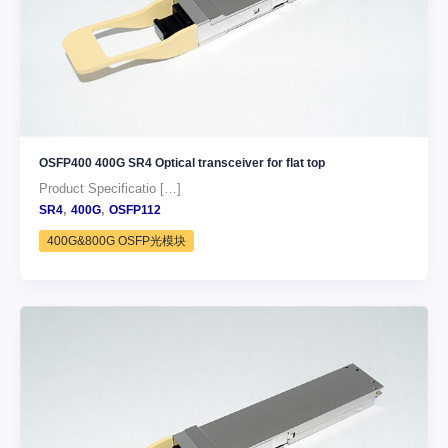
OSFP400 400G SR4 Optical transceiver for flat top
Product Specificatio […]
,
,
SR4
400G
OSFP112
400G&800G OSFP光模块