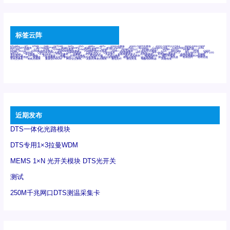
标签云阵
6Tx6Rx
8T
8T8R
24R
24T24R
24Tx
25G
48Rx
48Tx
100G光模块
400G OSFP光模块
400G QSFP112 DR4
800G DR8 OSFP
800G OSFP光模块
AD7606国产替代
AFBR-57B4APZ
AFBR-1528CZ
AFBR-2528CZ
AOC
Bypass
Camera Link
CWDM波分复用器
DAS
DC~4M
DSS
DTS
DVS
GYMB光纤连接器
GYM光纤连接器
HFBR-1531Z
HFBR-2531Z
HFBR-4501Z
HFBR-4503Z
HFBR-4511Z
HFBR-4513Z
J599A6光纤连接器
J599A8光电连接器
J599MT光纤连接器
J599Ⅰ光电连接器
LC超短型光模块
LGA
Mini SAS
MT
POB
QSFP
QSFP+
QSFP28
QSFP28 100G光模块
QSFP28笼座
QSFP 40G
QSFP笼座
RP连接器
SFF-8431
SFF-8436
SFF-8472
SFF-8654 4i
SFP 10G
SFP MSA
SFP笼座
Z-BLOCK
万兆交换机
交换机
光切换仪OLP
光开关
光模块笼子座子
光电探测器
光电编码器模块
光电连接器
光端机
光纤激光器
光纤跳线
光纤连接器
光耦
全国产交换机
军品级光耦
千兆交换机
国产化光模块
射频光模块
微型光模块
微型可插拔BGA光模块
微型波分复用器
探测器
收发模块光学引擎组件
机架式光纤收发器
模拟光发射模块
模拟光器件
波分复用器
测试版
激光器
特种光纤
特种光缆
百兆交换机
相机光模块
紧凑型DWDM
网管型交换机
表贴式单路光模块
通信光纤
通信光缆
铌酸锂调制器
高速线缆
近期发布
DTS一体化光路模块
DTS专用1×3拉曼WDM
MEMS 1×N 光开关模块 DTS光开关
测试
250M千兆网口DTS测温采集卡