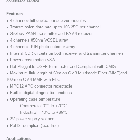
consistent service.
Features
● 4 channelsfull-duplex transceiver modules
● Transmission data rate up to 106.25G per channel
● 25Gbps PAM4 transmitter and PAM4 receiver
● 4 channels 850nm VCSEL array
● 4 channels PIN photo detector array
● Internal CDR circuits on both receiver and transmitter channels
● Power consumption <8W
● Hot Pluggable OSFP form factor and Compliant with CMIS
● Maximum link length of 60m on OM3 Multimode Fiber (MMF)and
100m on OM4 MMF with FEC
● MPO12 APC connector receptacle
● Built-in digital diagnostic functions
● Operating case temperature
Commercial:0°C to +70°C
Industrial: -40°C to +85°C
● 3V power supply voltage
● RoHS compliant(lead free)
Applications