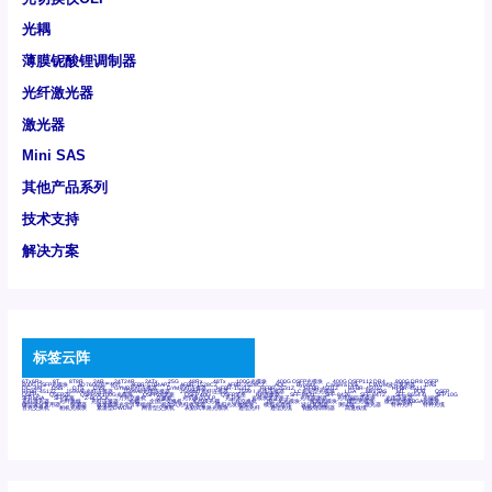
光耦
薄膜铌酸锂调制器
光纤激光器
激光器
Mini SAS
其他产品系列
技术支持
解决方案
标签云阵
6Tx6Rx
8T
8T8R
24R
24T24R
24Tx
25G
48Rx
48Tx
100G光模块
400G OSFP光模块
400G QSFP112 DR4
800G DR8 OSFP
800G OSFP光模块
AD7606国产替代
AFBR-57B4APZ
AFBR-1528CZ
AFBR-2528CZ
AOC
Bypass
Camera Link
CWDM波分复用器
DAS
DC~4M
DSS
DTS
DVS
GYMB光纤连接器
GYM光纤连接器
HFBR-1531Z
HFBR-2531Z
HFBR-4501Z
HFBR-4503Z
HFBR-4511Z
HFBR-4513Z
J599A6光纤连接器
J599A8光电连接器
J599MT光纤连接器
J599Ⅰ光电连接器
LC超短型光模块
LGA
Mini SAS
MT
POB
QSFP
QSFP+
QSFP28
QSFP28 100G光模块
QSFP28笼座
QSFP 40G
QSFP笼座
RP连接器
SFF-8431
SFF-8436
SFF-8472
SFF-8654 4i
SFP 10G
SFP MSA
SFP笼座
Z-BLOCK
万兆交换机
交换机
光切换仪OLP
光开关
光模块笼子座子
光电探测器
光电编码器模块
光电连接器
光端机
光纤激光器
光纤跳线
光纤连接器
光耦
全国产交换机
军品级光耦
千兆交换机
国产化光模块
射频光模块
微型光模块
微型可插拔BGA光模块
微型波分复用器
探测器
收发模块光学引擎组件
机架式光纤收发器
模拟光发射模块
模拟光器件
波分复用器
测试版
激光器
特种光纤
特种光缆
百兆交换机
相机光模块
紧凑型DWDM
网管型交换机
表贴式单路光模块
通信光纤
通信光缆
铌酸锂调制器
高速线缆