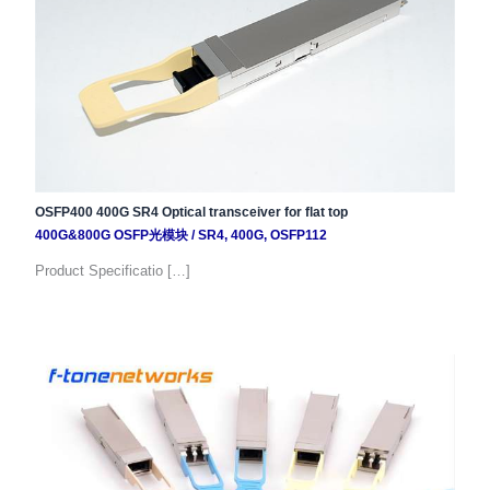
OSFP400 400G SR4 Optical transceiver for flat top
400G&800G OSFP光模块
/
SR4
,
400G
,
OSFP112
Product Specificatio […]