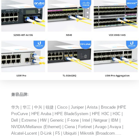
兼容品牌:
华为 | 华三 | 中兴 | 锐捷 | Cisco | Juniper | Arista | Brocade |HPE
ProCurve | HPE Aruba | HPE BladeSystem | HPE H3C | H3C |
Dell | Extreme | HW | Generic | F-tone | Intel | Netgear | IBM |
NVIDIA/Mellanox (Ethernet) | Ciena | Fortinet | Avago | Avaya |
Alcatel-Lucent | D-Link | F5 | Ubiquiti | Mikrotik |Broadcom…..