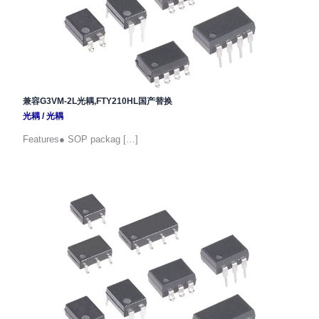
兼容G3VM-2L光耦,FTY210HL国产替换
光耦
/
光耦
Features● SOP packag […]