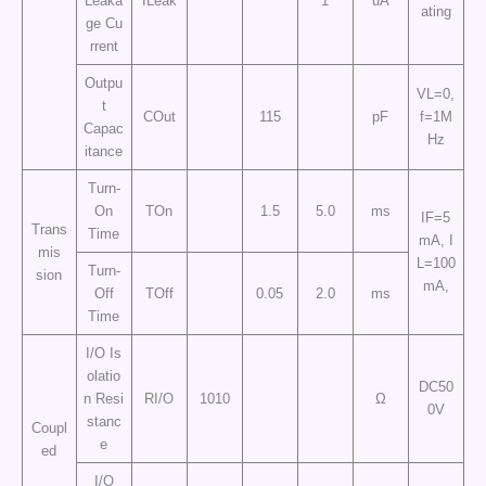
Leaka
ILeak
1
uA
ating
ge Cu
rrent
Outpu
VL=0,
t
COut
115
pF
f=1M
Capac
Hz
itance
Turn-
On
TOn
1.5
5.0
ms
IF=5
Trans
Time
mA, I
mis
L=100
Turn-
sion
mA,
Off
TOff
0.05
2.0
ms
Time
I/O Is
olatio
DC50
n Resi
RI/O
1010
Ω
0V
stanc
Coupl
e
ed
I/O