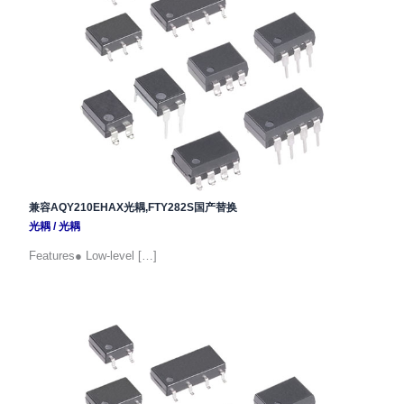
兼容AQY210EHAX光耦,FTY282S国产替换
光耦
/
光耦
Features● Low-level […]