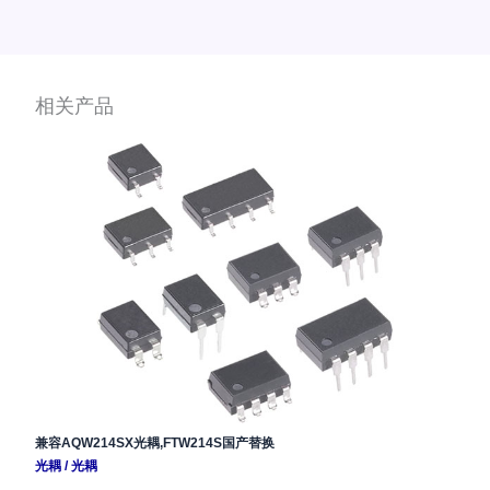
相关产品
兼容AQW214SX光耦,FTW214S国产替换
光耦
/
光耦