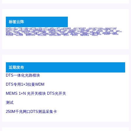
标签云阵
6Tx6Rx
8T
8T8R
24R
24T24R
24Tx
25G
48Rx
48Tx
100G光模块
400G OSFP光模块
400G QSFP112 DR4
800G DR8 OSFP
800G OSFP光模块
AD7606国产替代
AFBR-57B4APZ
AFBR-1528CZ
AFBR-2528CZ
AOC
Bypass
Camera Link
CWDM波分复用器
DAS
DC~4M
DSS
DTS
DVS
GYMB光纤连接器
GYM光纤连接器
HFBR-1531Z
HFBR-2531Z
HFBR-4501Z
HFBR-4503Z
HFBR-4511Z
HFBR-4513Z
J599A6光纤连接器
J599A8光电连接器
J599MT光纤连接器
J599Ⅰ光电连接器
LC超短型光模块
LGA
Mini SAS
MT
POB
QSFP
QSFP+
QSFP28
QSFP28 100G光模块
QSFP28笼座
QSFP 40G
QSFP笼座
RP连接器
SFF-8431
SFF-8436
SFF-8472
SFF-8654 4i
SFP 10G
SFP MSA
SFP笼座
Z-BLOCK
万兆交换机
交换机
光切换仪OLP
光开关
光模块笼子座子
光电探测器
光电编码器模块
光电连接器
光端机
光纤激光器
光纤跳线
光纤连接器
光耦
全国产交换机
军品级光耦
千兆交换机
国产化光模块
射频光模块
微型光模块
微型可插拔BGA光模块
微型波分复用器
探测器
收发模块光学引擎组件
机架式光纤收发器
模拟光发射模块
模拟光器件
波分复用器
测试版
激光器
特种光纤
特种光缆
百兆交换机
相机光模块
紧凑型DWDM
网管型交换机
表贴式单路光模块
通信光纤
通信光缆
铌酸锂调制器
高速线缆
近期发布
DTS一体化光路模块
DTS专用1×3拉曼WDM
MEMS 1×N 光开关模块 DTS光开关
测试
250M千兆网口DTS测温采集卡