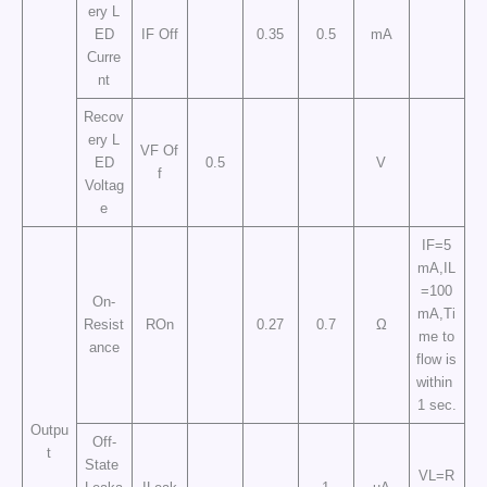
ery L
ED
IF Off
0.35
0.5
mA
Curre
nt
Recov
ery L
VF Of
ED
0.5
V
f
Voltag
e
IF=5
mA,IL
=100
On-
mA,Ti
Resist
ROn
0.27
0.7
Ω
me to
ance
flow is
within
1 sec.
Outpu
Off-
t
State
VL=R