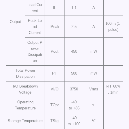
Load Cur
IL
1.1
A
rent
Peak Lo
Output
100ms(1
ad
IPeak
2.5
A
pulse)
Current
Output P
ower
Pout
450
mW
Dissipati
on
Total Power
PT
500
mW
Dissipation
I/O Breakdown
RH=60%
VI/O
3750
Vrms
Voltage
, 1min
Operating
-40
TOpr
℃
Temperature
to +85
-40
Storage Temperature
TStg
℃
to +100