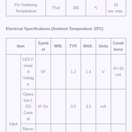
Pin Soldering
10
TSol
260
℃
Temperature
sec max.
Electrical Specifications (Ambient Temperature: 25℃)
Symb
Condi
Item
MIN.
TYP.
MAX.
Units
ol
tions
LED F
orwar
IF=10
d
VF
1.2
1.4
V
mA
Voltag
e
Opera
tion L
ED
IF On
0.5
3.0
mA
Curre
nt
Input
Recov