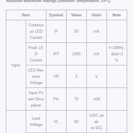
Absolute Maximum Ratings (Ambient Temperature: 25℃)
Item
Symbol
Value
Units
Note
Continuo
us LED
IF
50
mA
Current
Peak LE
f=100Hz,
D
IFP
1000
mA
duty=1
Current
%
Input
LED Rev
erse
VR
5
V
Voltage
Input Po
wer Dissi
PIn
75
mW
pation
V(AC pe
Load
VL
60
ak
Voltage
or DC)