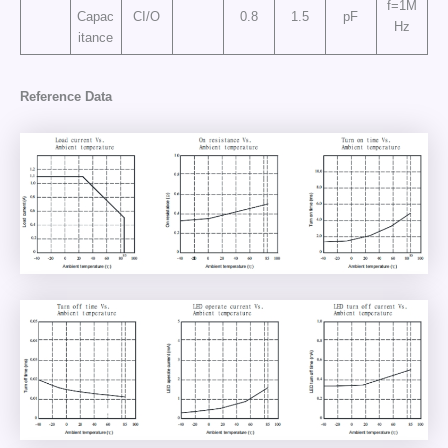
f=1M
Capac
CI/O
0.8
1.5
pF
Hz
itance
Reference Data