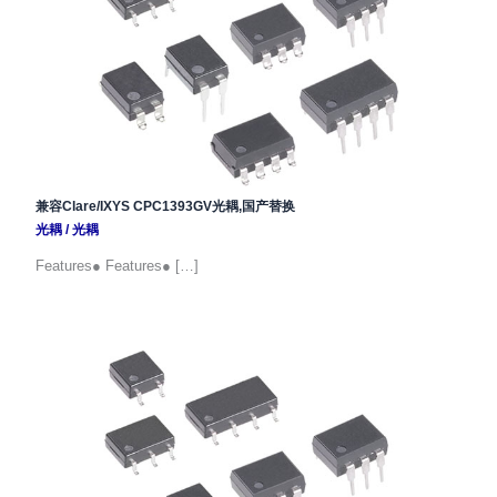
兼容Clare/IXYS CPC1393GV光耦,国产替换
光耦
/
光耦
Features● Features● […]