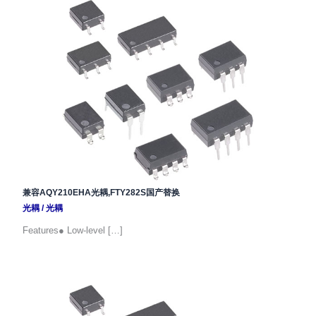
兼容AQY210EHA光耦,FTY282S国产替换
光耦
/
光耦
Features● Low-level […]