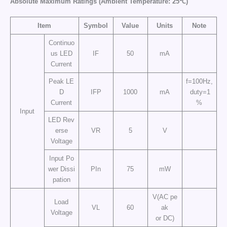
Absolute Maximum Ratings (Ambient Temperature: 25℃)
Item
Symbol
Value
Units
Note
Continuo
us LED
IF
50
mA
Current
Peak LE
f=100Hz,
D
IFP
1000
mA
duty=1
Current
%
Input
LED Rev
erse
VR
5
V
Voltage
Input Po
wer Dissi
PIn
75
mW
pation
V(AC pe
Load
VL
60
ak
Voltage
or DC)