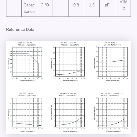
f=1M
Capac
CI/O
0.8
1.5
pF
Hz
itance
Reference Data