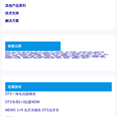
其他产品系列
技术支持
解决方案
标签云阵
6Tx6Rx
8T
8T8R
24R
24T24R
24Tx
25G
48Rx
48Tx
100G光模块
400G OSFP光模块
400G QSFP112 DR4
800G DR8 OSFP
800G OSFP光模块
AD7606国产替代
AFBR-57B4APZ
AFBR-1528CZ
AFBR-2528CZ
AOC
Bypass
Camera Link
CWDM波分复用器
DAS
DC~4M
DSS
DTS
DVS
GYMB光纤连接器
GYM光纤连接器
HFBR-1531Z
HFBR-2531Z
HFBR-4501Z
HFBR-4503Z
HFBR-4511Z
HFBR-4513Z
J599A6光纤连接器
J599A8光电连接器
J599MT光纤连接器
J599Ⅰ光电连接器
LC超短型光模块
LGA
Mini SAS
MT
POB
QSFP
QSFP+
QSFP28
QSFP28 100G光模块
QSFP28笼座
QSFP 40G
QSFP笼座
RP连接器
SFF-8431
SFF-8436
SFF-8472
SFF-8654 4i
SFP 10G
SFP MSA
SFP笼座
Z-BLOCK
万兆交换机
交换机
光切换仪OLP
光开关
光模块笼子座子
光电探测器
光电编码器模块
光电连接器
光端机
光纤激光器
光纤跳线
光纤连接器
光耦
全国产交换机
军品级光耦
千兆交换机
国产化光模块
射频光模块
微型光模块
微型可插拔BGA光模块
微型波分复用器
探测器
收发模块光学引擎组件
机架式光纤收发器
模拟光发射模块
模拟光器件
波分复用器
测试版
激光器
特种光纤
特种光缆
百兆交换机
相机光模块
紧凑型DWDM
网管型交换机
表贴式单路光模块
通信光纤
通信光缆
铌酸锂调制器
高速线缆
近期发布
DTS一体化光路模块
DTS专用1×3拉曼WDM
MEMS 1×N 光开关模块 DTS光开关