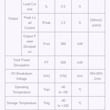
Load Cur
IL
0.5
A
rent
Peak Lo
Output
100ms(1
ad
IPeak
1.5
A
pulse)
Current
Output P
ower
Pout
380
mW
Dissipati
on
Total Power
PT
500
mW
Dissipation
I/O Breakdown
RH=60%
VI/O
3750
Vrm
Voltage
, 1min
Operating
-40
Topr
℃
Temperature
to +85
-40
Storage Temperature
Tstg
℃
to +100