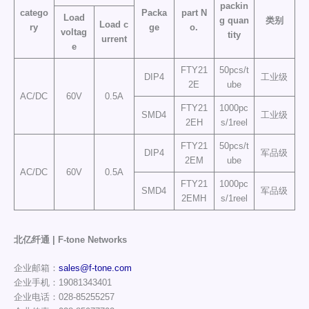
packin
catego
Packa
part N
Load
g quan
类别
Load c
ry
ge
o.
voltag
tity
urrent
e
FTY21
50pcs/t
DIP4
工业级
2E
ube
AC/DC
60V
0.5A
FTY21
1000pc
SMD4
工业级
2EH
s/1reel
FTY21
50pcs/t
DIP4
军品级
2EM
ube
AC/DC
60V
0.5A
FTY21
1000pc
SMD4
军品级
2EMH
s/1reel
北亿纤通 | F-tone Networks
企业邮箱：
sales@f-tone.com
企业手机：19081343401
企业电话：028-85255257