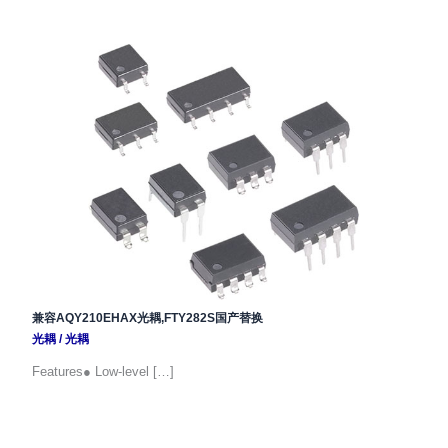
兼容AQY210EHAX光耦,FTY282S国产替换
光耦
/
光耦
Features● Low-level […]