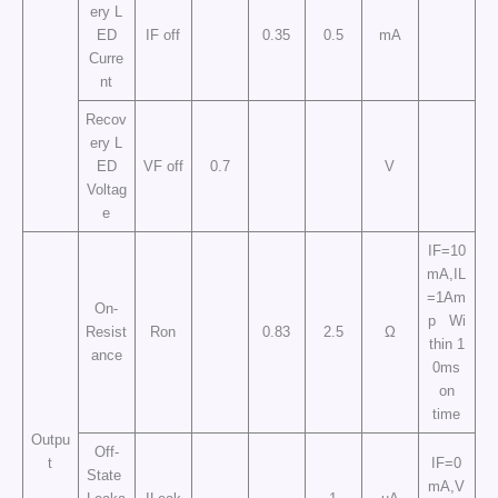
ery L
ED
IF off
0.35
0.5
mA
Curre
nt
Recov
ery L
ED
VF off
0.7
V
Voltag
e
IF=10
mA,IL
=1Am
On-
p Wi
Resist
Ron
0.83
2.5
Ω
thin 1
ance
0ms
on
time
Outpu
Off-
t
IF=0
State
mA,V