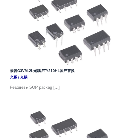
兼容G3VM-2L光耦,FTY210HL国产替换
光耦
/
光耦
Features● SOP packag […]