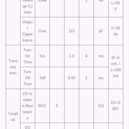
Leaka
ILeak
1
uA
L=50
ge Cu
V
rrent
Outpu
t
f=1M
Cout
115
pF
Capac
Hz
itance
Turn-
On
Ton
1.0
4
ms
IF=5
Trans
Time
mA, I
mis
L=100
Turn-
sion
mA
Off
Toff
0.05
1
ms
Time
I/O Is
olatio
DC=5
n Resi
RI/O
5
GΩ
00V
stanc
Coupl
e
ed
I/O