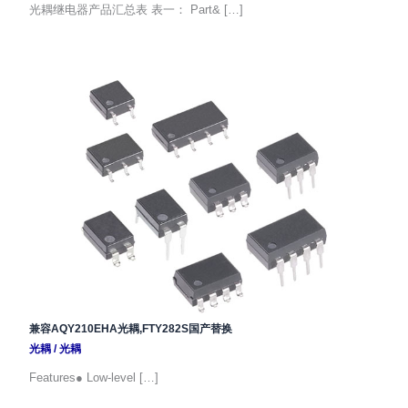
光耦继电器产品汇总表 表一： Part& […]
兼容AQY210EHA光耦,FTY282S国产替换
光耦
/
光耦
Features● Low-level […]