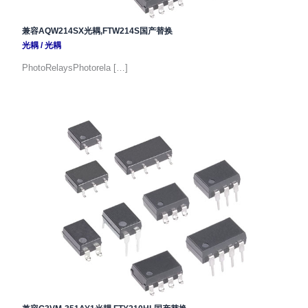
兼容AQW214SX光耦,FTW214S国产替换
光耦
/
光耦
PhotoRelaysPhotorela […]