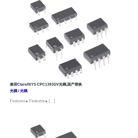
兼容Clare/IXYS CPC1393GV光耦,国产替换
光耦
/
光耦
Features● Features● […]