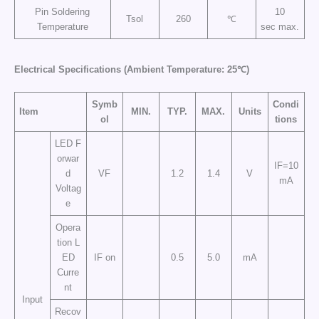
Pin Soldering
10
Tsol
260
℃
Temperature
sec max.
Electrical Specifications (Ambient Temperature: 25℃)
Symb
Condi
Item
MIN.
TYP.
MAX.
Units
ol
tions
LED F
orwar
IF=10
d
VF
1.2
1.4
V
mA
Voltag
e
Opera
tion L
ED
IF on
0.5
5.0
mA
Curre
nt
Input
Recov