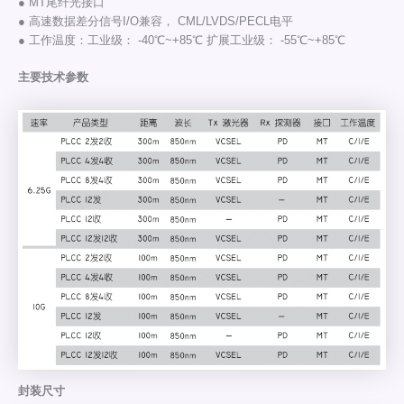
● MT尾纤光接口
● 高速数据差分信号I/O兼容， CML/LVDS/PECL电平
● 工作温度：工业级： -40℃~+85℃ 扩展工业级： -55℃~+85℃
主要技术参数
封装尺寸