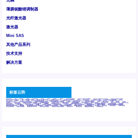
光耦
薄膜铌酸锂调制器
光纤激光器
激光器
Mini SAS
其他产品系列
技术支持
解决方案
标签云阵
6Tx6Rx
8T
8T8R
24R
24T24R
24Tx
25G
48Rx
48Tx
100G光模块
400G OSFP光模块
400G QSFP112 DR4
800G DR8 OSFP
800G OSFP光模块
AD7606国产替代
AFBR-57B4APZ
AFBR-1528CZ
AFBR-2528CZ
AOC
Bypass
Camera Link
CWDM波分复用器
DAS
DC~4M
DSS
DTS
DVS
GYMB光纤连接器
GYM光纤连接器
HFBR-1531Z
HFBR-2531Z
HFBR-4501Z
HFBR-4503Z
HFBR-4511Z
HFBR-4513Z
J599A6光纤连接器
J599A8光电连接器
J599MT光纤连接器
J599Ⅰ光电连接器
LC超短型光模块
LGA
Mini SAS
MT
POB
QSFP
QSFP+
QSFP28
QSFP28 100G光模块
QSFP28笼座
QSFP 40G
QSFP笼座
RP连接器
SFF-8431
SFF-8436
SFF-8472
SFF-8654 4i
SFP 10G
SFP MSA
SFP笼座
Z-BLOCK
万兆交换机
交换机
光切换仪OLP
光开关
光模块笼子座子
光电探测器
光电编码器模块
光电连接器
光端机
光纤激光器
光纤跳线
光纤连接器
光耦
全国产交换机
军品级光耦
千兆交换机
国产化光模块
射频光模块
微型光模块
微型可插拔BGA光模块
微型波分复用器
探测器
收发模块光学引擎组件
机架式光纤收发器
模拟光发射模块
模拟光器件
波分复用器
测试版
激光器
特种光纤
特种光缆
百兆交换机
相机光模块
紧凑型DWDM
网管型交换机
表贴式单路光模块
通信光纤
通信光缆
铌酸锂调制器
高速线缆