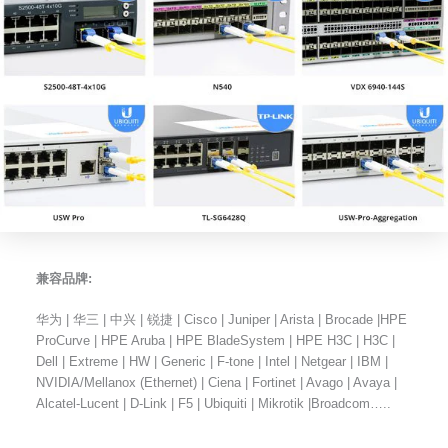
兼容品牌:
华为 | 华三 | 中兴 | 锐捷 | Cisco | Juniper | Arista | Brocade |HPE
ProCurve | HPE Aruba | HPE BladeSystem | HPE H3C | H3C |
Dell | Extreme | HW | Generic | F-tone | Intel | Netgear | IBM |
NVIDIA/Mellanox (Ethernet) | Ciena | Fortinet | Avago | Avaya |
Alcatel-Lucent | D-Link | F5 | Ubiquiti | Mikrotik |Broadcom…..