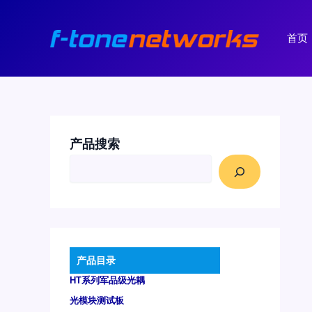
跳
至
首页
内
容
产品搜索
产品目录
HT系列军品级光耦
光模块测试板