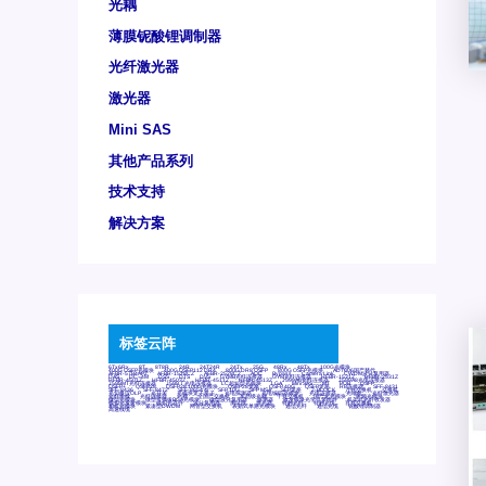
光耦
薄膜铌酸锂调制器
光纤激光器
激光器
Mini SAS
其他产品系列
技术支持
解决方案
标签云阵
6Tx6Rx
8T
8T8R
24R
24T24R
24Tx
25G
48Rx
48Tx
100G光模块
400G OSFP光模块
400G QSFP112 DR4
800G DR8 OSFP
800G OSFP光模块
AD7606国产替代
AFBR-57B4APZ
AFBR-1528CZ
AFBR-2528CZ
AOC
Bypass
Camera Link
CWDM波分复用器
DAS
DC~4M
DSS
DTS
DVS
GYMB光纤连接器
GYM光纤连接器
HFBR-1531Z
HFBR-2531Z
HFBR-4501Z
HFBR-4503Z
HFBR-4511Z
HFBR-4513Z
J599A6光纤连接器
J599A8光电连接器
J599MT光纤连接器
J599Ⅰ光电连接器
LC超短型光模块
LGA
Mini SAS
MT
POB
QSFP
QSFP+
QSFP28
QSFP28 100G光模块
QSFP28笼座
QSFP 40G
QSFP笼座
RP连接器
SFF-8431
SFF-8436
SFF-8472
SFF-8654 4i
SFP 10G
SFP MSA
SFP笼座
Z-BLOCK
万兆交换机
交换机
光切换仪OLP
光开关
光模块笼子座子
光电探测器
光电编码器模块
光电连接器
光端机
光纤激光器
光纤跳线
光纤连接器
光耦
全国产交换机
军品级光耦
千兆交换机
国产化光模块
射频光模块
微型光模块
微型可插拔BGA光模块
微型波分复用器
探测器
收发模块光学引擎组件
机架式光纤收发器
模拟光发射模块
模拟光器件
波分复用器
测试版
激光器
特种光纤
特种光缆
百兆交换机
相机光模块
紧凑型DWDM
网管型交换机
表贴式单路光模块
通信光纤
通信光缆
铌酸锂调制器
高速线缆