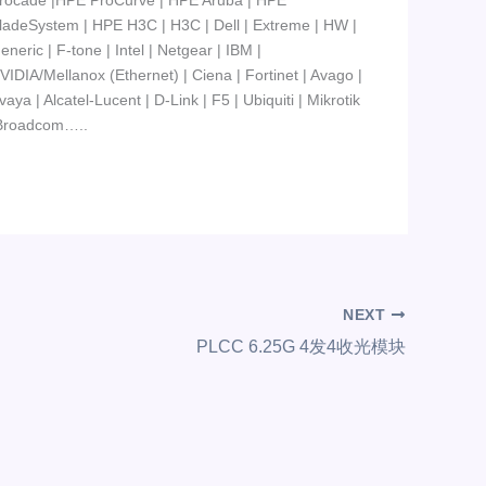
rocade |HPE ProCurve | HPE Aruba | HPE
ladeSystem | HPE H3C | H3C | Dell | Extreme | HW |
eneric | F-tone | Intel | Netgear | IBM |
VIDIA/Mellanox (Ethernet) | Ciena | Fortinet | Avago |
vaya | Alcatel-Lucent | D-Link | F5 | Ubiquiti | Mikrotik
Broadcom…..
NEXT
PLCC 6.25G 4发4收光模块