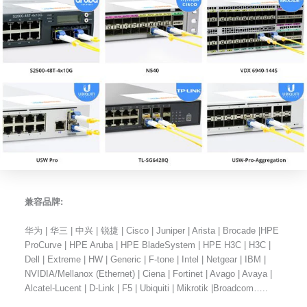
兼容品牌:
华为 | 华三 | 中兴 | 锐捷 | Cisco | Juniper | Arista | Brocade |HPE
ProCurve | HPE Aruba | HPE BladeSystem | HPE H3C | H3C |
Dell | Extreme | HW | Generic | F-tone | Intel | Netgear | IBM |
NVIDIA/Mellanox (Ethernet) | Ciena | Fortinet | Avago | Avaya |
Alcatel-Lucent | D-Link | F5 | Ubiquiti | Mikrotik |Broadcom…..