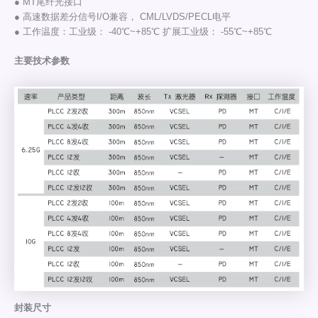
● MT尾纤光接口
● 高速数据差分信号I/O兼容， CML/LVDS/PECL电平
● 工作温度：工业级： -40℃~+85℃ 扩展工业级： -55℃~+85℃
主要技术参数
封装尺寸