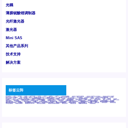
光耦
薄膜铌酸锂调制器
光纤激光器
激光器
Mini SAS
其他产品系列
技术支持
解决方案
标签云阵
6Tx6Rx
8T
8T8R
24R
24T24R
24Tx
25G
48Rx
48Tx
100G光模块
400G OSFP光模块
400G QSFP112 DR4
800G DR8 OSFP
800G OSFP光模块
AD7606国产替代
AFBR-57B4APZ
AFBR-1528CZ
AFBR-2528CZ
AOC
Bypass
Camera Link
CWDM波分复用器
DAS
DC~4M
DSS
DTS
DVS
GYMB光纤连接器
GYM光纤连接器
HFBR-1531Z
HFBR-2531Z
HFBR-4501Z
HFBR-4503Z
HFBR-4511Z
HFBR-4513Z
J599A6光纤连接器
J599A8光电连接器
J599MT光纤连接器
J599Ⅰ光电连接器
LC超短型光模块
LGA
Mini SAS
MT
POB
QSFP
QSFP+
QSFP28
QSFP28 100G光模块
QSFP28笼座
QSFP 40G
QSFP笼座
RP连接器
SFF-8431
SFF-8436
SFF-8472
SFF-8654 4i
SFP 10G
SFP MSA
SFP笼座
Z-BLOCK
万兆交换机
交换机
光切换仪OLP
光开关
光模块笼子座子
光电探测器
光电编码器模块
光电连接器
光端机
光纤激光器
光纤跳线
光纤连接器
光耦
全国产交换机
军品级光耦
千兆交换机
国产化光模块
射频光模块
微型光模块
微型可插拔BGA光模块
微型波分复用器
探测器
收发模块光学引擎组件
机架式光纤收发器
模拟光发射模块
模拟光器件
波分复用器
测试版
激光器
特种光纤
特种光缆
百兆交换机
相机光模块
紧凑型DWDM
网管型交换机
表贴式单路光模块
通信光纤
通信光缆
铌酸锂调制器
高速线缆