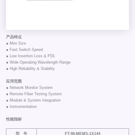
产品特点
● Mini Size
● Fast Switch Speed
● Low Insertion Loss & PDL
● Wide Operating Wavelength Range
● High Reliability & Stability
应用范围
● Network Monitor System
● Remote Fiber Testing System
● Module & System Integration
● Instrumentation
性能指标
型 号
FT-98-MEMS-1X144