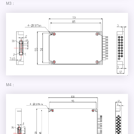
M3：
M4：