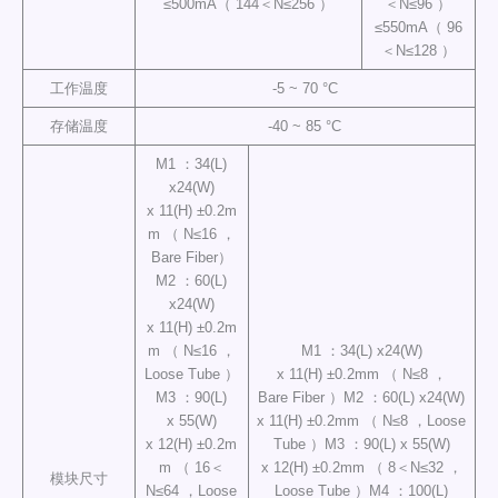
≤500mA（ 144＜N≤256 ）
＜N≤96 ）
≤550mA（ 96
＜N≤128 ）
工作温度
-5 ~ 70 °C
存储温度
-40 ~ 85 °C
M1 ：34(L)
x24(W)
x 11(H) ±0.2m
m （ N≤16 ，
Bare Fiber）
M2 ：60(L)
x24(W)
x 11(H) ±0.2m
m （ N≤16 ，
M1 ：34(L) x24(W)
Loose Tube ）
x 11(H) ±0.2mm （ N≤8 ，
M3 ：90(L)
Bare Fiber ）M2 ：60(L) x24(W)
x 55(W)
x 11(H) ±0.2mm （ N≤8 ，Loose
x 12(H) ±0.2m
Tube ）M3 ：90(L) x 55(W)
m （ 16＜
x 12(H) ±0.2mm （ 8＜N≤32 ，
模块尺寸
N≤64 ，Loose
Loose Tube ）M4 ：100(L)