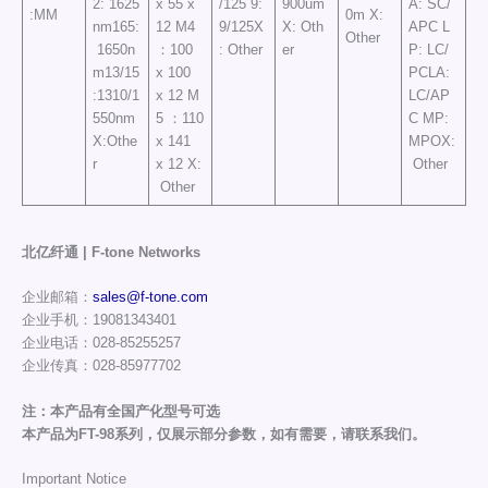
2: 1625
x 55 x
/125 9:
900um
A: SC/
:MM
0m X:
nm165:
12 M4
9/125X
X: Oth
APC L
Other
1650n
：100
: Other
er
P: LC/
m13/15
x 100
PCLA:
:1310/1
x 12 M
LC/AP
550nm
5 ：110
C MP:
X:Othe
x 141
MPOX:
r
x 12 X:
Other
Other
北亿纤通 | F-tone Networks
企业邮箱：
sales@f-tone.com
企业手机：19081343401
企业电话：028-85255257
企业传真：028-85977702
注：本产品有全国产化型号可选
本产品为FT-98系列，仅展示部分参数，如有需要，请联系我们。
Important Notice