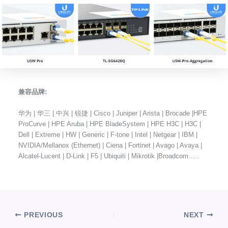
兼容品牌:
华为 | 华三 | 中兴 | 锐捷 | Cisco | Juniper | Arista | Brocade |HPE
ProCurve | HPE Aruba | HPE BladeSystem | HPE H3C | H3C |
Dell | Extreme | HW | Generic | F-tone | Intel | Netgear | IBM |
NVIDIA/Mellanox (Ethernet) | Ciena | Fortinet | Avago | Avaya |
Alcatel-Lucent | D-Link | F5 | Ubiquiti | Mikrotik |Broadcom…..
PREVIOUS
NEXT