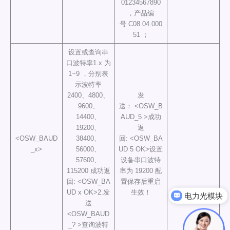
01234567890
，产品编
号 C08.04.000
51 ；
设置或查询串
口波特率1.x 为
1~9 ，分别表
示波特率
2400、4800、
发
9600、
送： <OSW_B
14400、
AUD_5 >成功
19200、
返
<OSW_BAUD
38400、
回: <OSW_BA
_x>
56000、
UD 5 OK>设置
57600、
设备串口波特
115200 成功返
率为 19200 配
回: <OSW_BA
置保存后重启
UD x OK>2.发
生效！
电力光模块
送
<OSW_BAUD
_? >查询波特