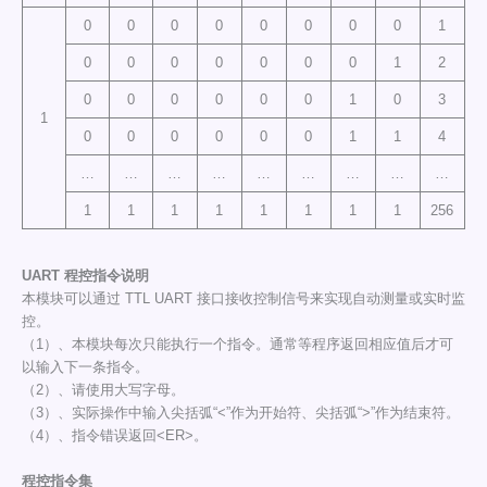
0
0
0
0
0
0
0
0
1
0
0
0
0
0
0
0
1
2
0
0
0
0
0
0
1
0
3
1
0
0
0
0
0
0
1
1
4
…
…
…
…
…
…
…
…
…
1
1
1
1
1
1
1
1
256
UART 程控指令说明
本模块可以通过 TTL UART 接口接收控制信号来实现自动测量或实时监
控。
（1）、本模块每次只能执行一个指令。通常等程序返回相应值后才可
以输入下一条指令。
（2）、请使用大写字母。
（3）、实际操作中输入尖括弧“<”作为开始符、尖括弧“>”作为结束符。
（4）、指令错误返回<ER>。
程控指令集