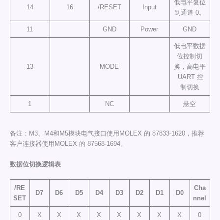
低电平复位
14
16
/RESET
Input
到通道 0。
11
GND
Power
GND
低电平数据
位控制切
13
MODE
换，高电平
UART 控
制切换
1
NC
悬空
备注：M3、M4和M5模块电气接口使用MOLEX 的 87833-1620，推荐
客户连接器使用MOLEX 的 87568-1694。
数据位切换逻辑表
/RE
Cha
D7
D6
D5
D4
D3
D2
D1
D0
SET
nnel
0
X
X
X
X
X
X
X
X
0