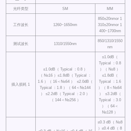
光纤类型
SM
MM
850±20nmor 1
工作波长
1260~1650nm
310±20nmor 1
400~1700nm
850/1310/1550
测试波长
1310/1550nm
nm
≤1.0dB（
Typical ：0.8
≤1.0dB（ Typical ：0.8 ）
）（ N≤8 ）
（ N≤16 ）≤1.8dB（ Typical ：
≤1.8dB（
1.6 ）（ 16＜N≤64 ） ≤2.0dB（
Typical ：1.6
插入损耗 1
Typical ：1.8 ）（ 64＜N≤144
）（ 8＜N≤64
） ≤2.2dB（ Typical ：2.0 ）
） ≤3.2dB（
（ 144＜N≤256 ）
Typical ：3.0
）（ 64＜
N≤128 ）
≤0.3 dB（ N≤8
）≤0.4 dB（ 8