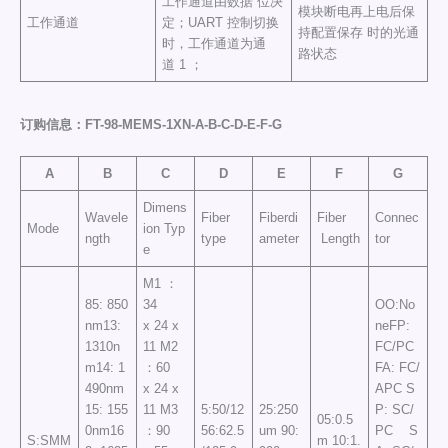
工作通道由数据 位决
模块断电再上电后保
工作通道
定；UART 控制切换
持配置保存 时的光通
时，工作通道为通
路状态
道 1 ；
订购信息：FT-98-MEMS-1XN-A-B-C-D-E-F-G
A
B
C
D
E
F
G
Dimens
Wavele
Fiber
Fiberdi
Fiber
Connec
Mode
ion Typ
ngth
type
ameter
Length
tor
e
M1 ：
85: 850
34
OO:No
nm13:
x 24 x
neFP:
1310n
11 M2
FC/PC
m14: 1
：60
FA: FC/
490nm
x 24 x
APC S
15: 155
11 M3
5:50/12
25:250
P: SC/
05:0.5
0nm16
：90
56:62.5
um 90:
PC S
S:SMM
m 10:1.