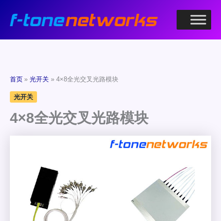
跳
至
内
容
首页
光开关
4×8全光交叉光路模块
光开关
4×8全光交叉光路模块