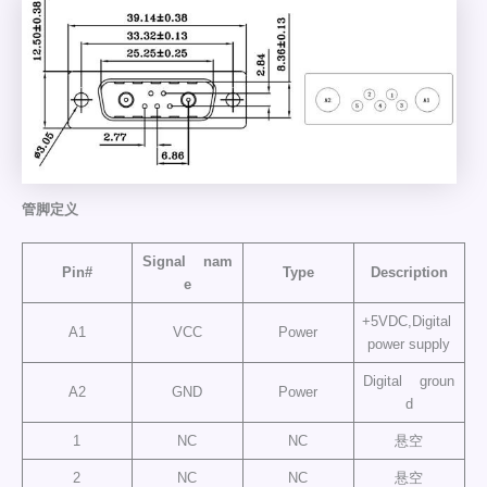
管脚定义
Signal nam
Pin#
Type
Description
e
+5VDC,Digital
A1
VCC
Power
power supply
Digital groun
A2
GND
Power
d
1
NC
NC
悬空
2
NC
NC
悬空