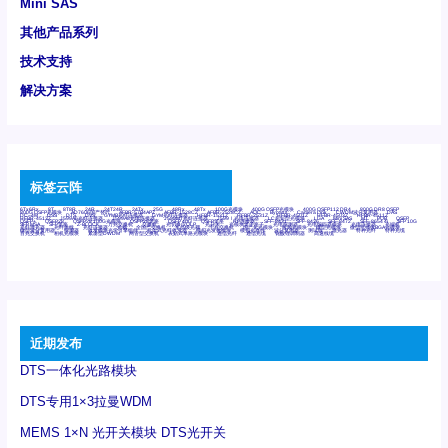
Mini SAS
其他产品系列
技术支持
解决方案
标签云阵
6Tx6Rx
8T
8T8R
24R
24T24R
24Tx
25G
48Rx
48Tx
100G光模块
400G OSFP光模块
400G QSFP112 DR4
800G DR8 OSFP
800G OSFP光模块
AD7606国产替代
AFBR-57B4APZ
AFBR-1528CZ
AFBR-2528CZ
AOC
Bypass
Camera Link
CWDM波分复用器
DAS
DC~4M
DSS
DTS
DVS
GYMB光纤连接器
GYM光纤连接器
HFBR-1531Z
HFBR-2531Z
HFBR-4501Z
HFBR-4503Z
HFBR-4511Z
HFBR-4513Z
J599A6光纤连接器
J599A8光电连接器
J599MT光纤连接器
J599Ⅰ光电连接器
LC超短型光模块
LGA
Mini SAS
MT
POB
QSFP
QSFP+
QSFP28
QSFP28 100G光模块
QSFP28笼座
QSFP 40G
QSFP笼座
RP连接器
SFF-8431
SFF-8436
SFF-8472
SFF-8654 4i
SFP 10G
SFP MSA
SFP笼座
Z-BLOCK
万兆交换机
交换机
光切换仪OLP
光开关
光模块笼子座子
光电探测器
光电编码器模块
光电连接器
光端机
光纤激光器
光纤跳线
光纤连接器
光耦
全国产交换机
军品级光耦
千兆交换机
国产化光模块
射频光模块
微型光模块
微型可插拔BGA光模块
微型波分复用器
探测器
收发模块光学引擎组件
机架式光纤收发器
模拟光发射模块
模拟光器件
波分复用器
测试版
激光器
特种光纤
特种光缆
百兆交换机
相机光模块
紧凑型DWDM
网管型交换机
表贴式单路光模块
通信光纤
通信光缆
铌酸锂调制器
高速线缆
近期发布
DTS一体化光路模块
DTS专用1×3拉曼WDM
MEMS 1×N 光开关模块 DTS光开关