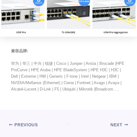
兼容品牌:
华为 | 华三 | 中兴 | 锐捷 | Cisco | Juniper | Arista | Brocade |HPE
ProCurve | HPE Aruba | HPE BladeSystem | HPE H3C | H3C |
Dell | Extreme | HW | Generic | F-tone | Intel | Netgear | IBM |
NVIDIA/Mellanox (Ethernet) | Ciena | Fortinet | Avago | Avaya |
Alcatel-Lucent | D-Link | F5 | Ubiquiti | Mikrotik |Broadcom…..
PREVIOUS
NEXT