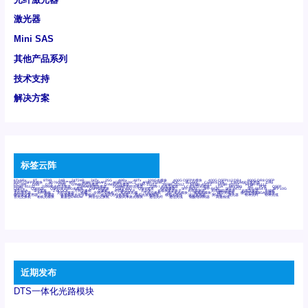
激光器
Mini SAS
其他产品系列
技术支持
解决方案
标签云阵
6Tx6Rx
8T
8T8R
24R
24T24R
24Tx
25G
48Rx
48Tx
100G光模块
400G OSFP光模块
400G QSFP112 DR4
800G DR8 OSFP
800G OSFP光模块
AD7606国产替代
AFBR-57B4APZ
AFBR-1528CZ
AFBR-2528CZ
AOC
Bypass
Camera Link
CWDM波分复用器
DAS
DC~4M
DSS
DTS
DVS
GYMB光纤连接器
GYM光纤连接器
HFBR-1531Z
HFBR-2531Z
HFBR-4501Z
HFBR-4503Z
HFBR-4511Z
HFBR-4513Z
J599A6光纤连接器
J599A8光电连接器
J599MT光纤连接器
J599Ⅰ光电连接器
LC超短型光模块
LGA
Mini SAS
MT
POB
QSFP
QSFP+
QSFP28
QSFP28 100G光模块
QSFP28笼座
QSFP 40G
QSFP笼座
RP连接器
SFF-8431
SFF-8436
SFF-8472
SFF-8654 4i
SFP 10G
SFP MSA
SFP笼座
Z-BLOCK
万兆交换机
交换机
光切换仪OLP
光开关
光模块笼子座子
光电探测器
光电编码器模块
光电连接器
光端机
光纤激光器
光纤跳线
光纤连接器
光耦
全国产交换机
军品级光耦
千兆交换机
国产化光模块
射频光模块
微型光模块
微型可插拔BGA光模块
微型波分复用器
探测器
收发模块光学引擎组件
机架式光纤收发器
模拟光发射模块
模拟光器件
波分复用器
测试版
激光器
特种光纤
特种光缆
百兆交换机
相机光模块
紧凑型DWDM
网管型交换机
表贴式单路光模块
通信光纤
通信光缆
铌酸锂调制器
高速线缆
近期发布
DTS一体化光路模块