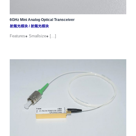
6GHz Mini Analog Optical Transceiver
射频光模块
/
射频光模块
Features● Smallsize● […]