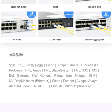
兼容品牌:
华为 | 华三 | 中兴 | 锐捷 | Cisco | Juniper | Arista | Brocade |HPE
ProCurve | HPE Aruba | HPE BladeSystem | HPE H3C | H3C |
Dell | Extreme | HW | Generic | F-tone | Intel | Netgear | IBM |
NVIDIA/Mellanox (Ethernet) | Ciena | Fortinet | Avago | Avaya |
Alcatel-Lucent | D-Link | F5 | Ubiquiti | Mikrotik |Broadcom…..