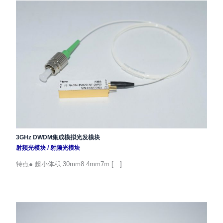
3GHz DWDM集成模拟光发模块
射频光模块
/
射频光模块
特点● 超小体积 30mm8.4mm7m […]