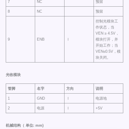
7
NC
预留
8
NC
预留
控制光模块工
作状态，当
VEN ≥ 4.5V，
9
ENB
Ⅰ
模块打开，并
开始工作；当
VEN≤0.5V，模
块关闭。
光收模块
管脚
名字
方向
说明
1
GND
Ⅰ
电源地
2
电源
Ⅰ
+5V
机械结构（ 单位: mm)