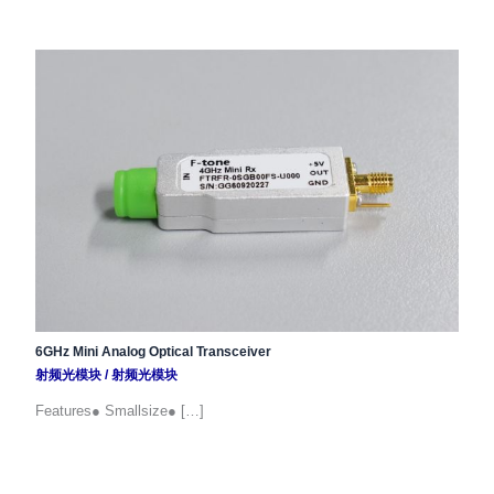
6GHz Mini Analog Optical Transceiver
射频光模块
/
射频光模块
Features● Smallsize● […]