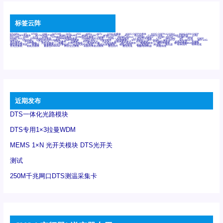
标签云阵
6Tx6Rx
8T
8T8R
24R
24T24R
24Tx
25G
48Rx
48Tx
100G光模块
400G OSFP光模块
400G QSFP112 DR4
800G DR8 OSFP
800G OSFP光模块
AD7606国产替代
AFBR-57B4APZ
AFBR-1528CZ
AFBR-2528CZ
AOC
Bypass
Camera Link
CWDM波分复用器
DAS
DC~4M
DSS
DTS
DVS
GYMB光纤连接器
GYM光纤连接器
HFBR-1531Z
HFBR-2531Z
HFBR-4501Z
HFBR-4503Z
HFBR-4511Z
HFBR-4513Z
J599A6光纤连接器
J599A8光电连接器
J599MT光纤连接器
J599Ⅰ光电连接器
LC超短型光模块
LGA
Mini SAS
MT
POB
QSFP
QSFP+
QSFP28
QSFP28 100G光模块
QSFP28笼座
QSFP 40G
QSFP笼座
RP连接器
SFF-8431
SFF-8436
SFF-8472
SFF-8654 4i
SFP 10G
SFP MSA
SFP笼座
Z-BLOCK
万兆交换机
交换机
光切换仪OLP
光开关
光模块笼子座子
光电探测器
光电编码器模块
光电连接器
光端机
光纤激光器
光纤跳线
光纤连接器
光耦
全国产交换机
军品级光耦
千兆交换机
国产化光模块
射频光模块
微型光模块
微型可插拔BGA光模块
微型波分复用器
探测器
收发模块光学引擎组件
机架式光纤收发器
模拟光发射模块
模拟光器件
波分复用器
测试版
激光器
特种光纤
特种光缆
百兆交换机
相机光模块
紧凑型DWDM
网管型交换机
表贴式单路光模块
通信光纤
通信光缆
铌酸锂调制器
高速线缆
近期发布
DTS一体化光路模块
DTS专用1×3拉曼WDM
MEMS 1×N 光开关模块 DTS光开关
测试
250M千兆网口DTS测温采集卡