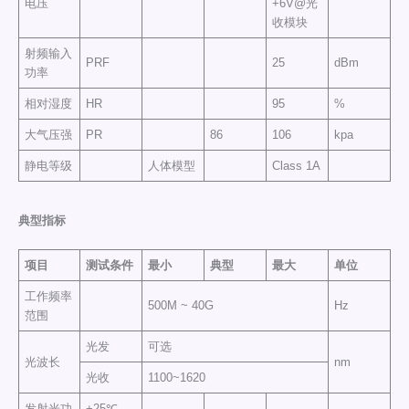
电压
+6V@光
收模块
射频输入
PRF
25
dBm
功率
相对湿度
HR
95
%
大气压强
PR
86
106
kpa
静电等级
人体模型
Class 1A
典型指标
项目
测试条件
最小
典型
最大
单位
工作频率
500M ~ 40G
Hz
范围
光发
可选
光波长
nm
光收
1100~1620
发射光功
+25℃，