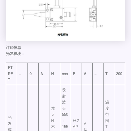
订购信息
光发模块：
FT
RF
–
0
A
N
xxx
F
V
–
T
200
T
发
射
波
温
放
长
度
大
550
范
光
N:
：
FC/
围
发
V
不
155
AP
T:
模
型