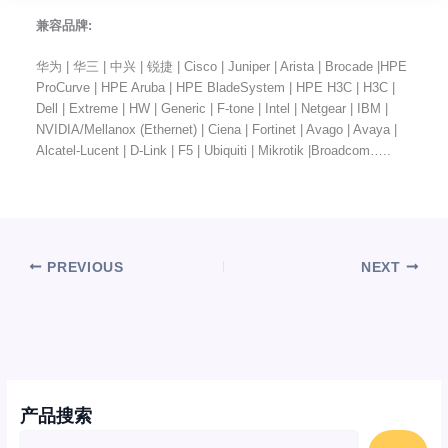
兼容品牌:
华为 | 华三 | 中兴 | 锐捷 | Cisco | Juniper | Arista | Brocade |HPE
ProCurve | HPE Aruba | HPE BladeSystem | HPE H3C | H3C |
Dell | Extreme | HW | Generic | F-tone | Intel | Netgear | IBM |
NVIDIA/Mellanox (Ethernet) | Ciena | Fortinet | Avago | Avaya |
Alcatel-Lucent | D-Link | F5 | Ubiquiti | Mikrotik |Broadcom…..
PREVIOUS
NEXT
产品搜索