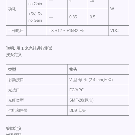
—
4
10
no Gain
功耗
W
+5V, Rx
—
0.35
0.5
no Gain
工作电压
TX:+12 ~ +15RX:+5
VDC
说明: 用 1 米光纤进行测试
接头定义
类型
接头
射频接口
V 型 母 头 (2.4 mm,50Ω)
光接口
FC/APC
光纤类型
SMF-28(标准)
供电和告警
DB9 母头
管脚定义
光发模块