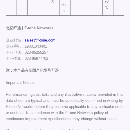
大
70
0n
℃
m
北亿纤通 | F-tone Networks
企业邮箱：
sales@f-tone.com
企业手机：19081343401
企业电话：028-85255257
企业传真：028-85977702
注：本产品有全国产化型号可选
Important Notice
Performance figures, data and any illustrative material provided in this
data sheet are typical and must be specifically confirmed in writing by
F-tone Networks before they become applicable to any particular order
or contract. In accordance with the F-tone Networks policy of
continuous improvement specifications may change without notice.