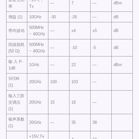
—
7
—
dBm
率
Tx
增益 (1)
10GHz
-30
-26
—
dB
500MHz
带内波动
—
±4
±5
dB
~ 40GHz
回波损耗
500MHz
—
-10
-5
dB
(50 Ω)
~ 40GHz
输 入 P-
1GHz
—
22
—
dBm
1dB
SFDR
20GHz
100
103
—
(1)
输入三阶
交调点
20GHz
15
18
—
(1)
噪声系数
20GHz
—
35
38
(1)
+15V,Tx