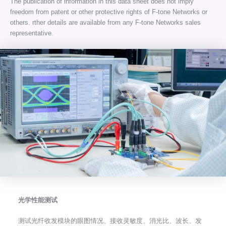
The publication of information in this data sheet does not imply
freedom from patent or other protective rights of F-tone Networks or
others. rther details are available from any F-tone Networks sales
representative.
光学性能测试
测试光纤收发模块的眼图情况、接收灵敏度、消光比、波长、发