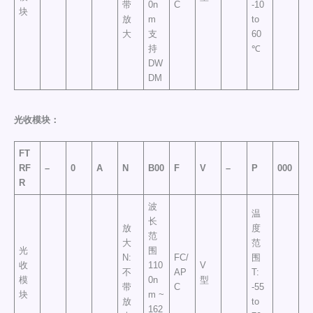
带
0n
C
-10
块
放
m
to
大
支
60
持
℃
DW
DM
光收模块：
FT
RF
–
0
A
N
B00
F
V
–
P
000
R
波
温
长
放
度
范
大
范
光
围
N:
FC/
围
收
110
V
不
AP
T:
模
0n
型
带
C
-55
块
m ~
放
to
162