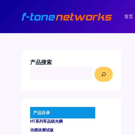
跳
至
首页
内
容
产品搜索
产品目录
HT系列军品级光耦
光模块测试板