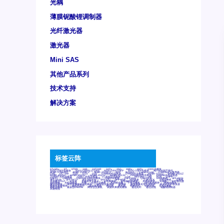
光耦
薄膜铌酸锂调制器
光纤激光器
激光器
Mini SAS
其他产品系列
技术支持
解决方案
标签云阵
6Tx6Rx
8T
8T8R
24R
24T24R
24Tx
25G
48Rx
48Tx
100G光模块
400G OSFP光模块
400G QSFP112 DR4
800G DR8 OSFP
800G OSFP光模块
AD7606国产替代
AFBR-57B4APZ
AFBR-1528CZ
AFBR-2528CZ
AOC
Bypass
Camera Link
CWDM波分复用器
DAS
DC~4M
DSS
DTS
DVS
GYMB光纤连接器
GYM光纤连接器
HFBR-1531Z
HFBR-2531Z
HFBR-4501Z
HFBR-4503Z
HFBR-4511Z
HFBR-4513Z
J599A6光纤连接器
J599A8光电连接器
J599MT光纤连接器
J599Ⅰ光电连接器
LC超短型光模块
LGA
Mini SAS
MT
POB
QSFP
QSFP+
QSFP28
QSFP28 100G光模块
QSFP28笼座
QSFP 40G
QSFP笼座
RP连接器
SFF-8431
SFF-8436
SFF-8472
SFF-8654 4i
SFP 10G
SFP MSA
SFP笼座
Z-BLOCK
万兆交换机
交换机
光切换仪OLP
光开关
光模块笼子座子
光电探测器
光电编码器模块
光电连接器
光端机
光纤激光器
光纤跳线
光纤连接器
光耦
全国产交换机
军品级光耦
千兆交换机
国产化光模块
射频光模块
微型光模块
微型可插拔BGA光模块
微型波分复用器
探测器
收发模块光学引擎组件
机架式光纤收发器
模拟光发射模块
模拟光器件
波分复用器
测试版
激光器
特种光纤
特种光缆
百兆交换机
相机光模块
紧凑型DWDM
网管型交换机
表贴式单路光模块
通信光纤
通信光缆
铌酸锂调制器
高速线缆