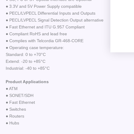
● 3.3V and 5V Power Supply compatible
● PECL/LVPECL Differential Inputs and Outputs
● PECL/LVPECL Signal Detection Output alternative
● Fast Ethernet and ITU G.957 Compliant
● Compliant RoHS and lead free
● Complies with Telcordia GR-468-CORE
● Operating case temperature:
Standard: 0 to +70°C
Extend: -20 to +85°C
Industrial: -40 to +85°C
Product Applications
● ATM
● SONET/SDH
● Fast Ethernet
● Switches
● Routers
● Hubs