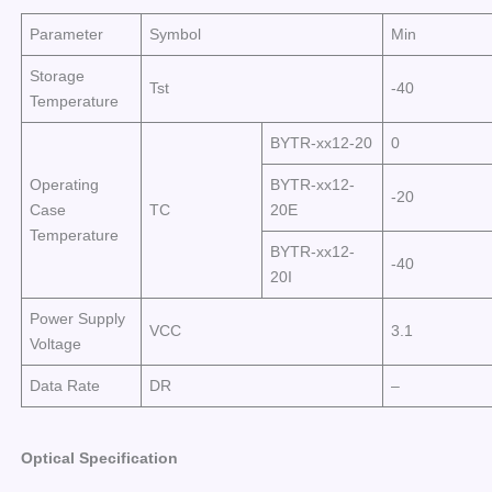
Parameter
Symbol
Min
Storage
Tst
-40
Temperature
BYTR-xx12-20
0
Operating
BYTR-xx12-
-20
Case
TC
20E
Temperature
BYTR-xx12-
-40
20I
Power Supply
VCC
3.1
Voltage
Data Rate
DR
–
Optical Specification