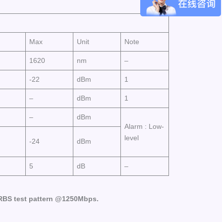
Max
Unit
Note
1620
nm
–
-22
dBm
1
–
dBm
1
–
dBm
Alarm : Low-
level
-24
dBm
5
dB
–
RBS
test
pattern
@1250
Mbps
.