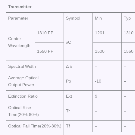
Transmitter
Parameter
Symbol
Min
Typ
1310 FP
1261
1310
Center
λ
C
Wavelength
1550 FP
1500
1550
Spectral Width
Δ λ
–
–
Average Optical
Po
-10
–
Output Power
Extinction Ratio
Ext
9
–
Optical Rise
Tr
–
–
Time(20%-80%)
Optical Fall Time(20%-80%)
Tf
–
–