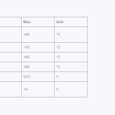
Max
Unit
+85
°C
+70
°C
+85
°C
+85
°C
VCC
V
+6
V