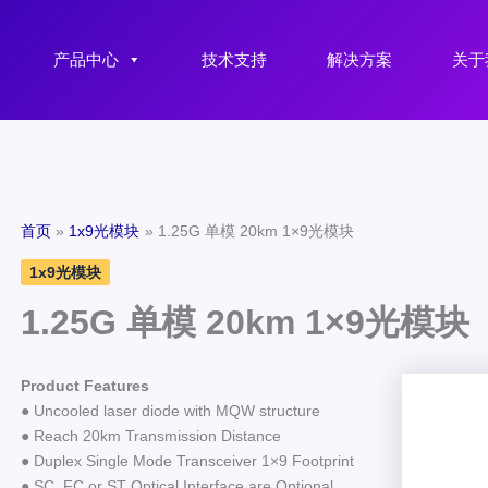
产品中心
技术支持
解决方案
关于
首页
1x9光模块
1.25G 单模 20km 1×9光模块
1x9光模块
1.25G 单模 20km 1×9光模块
Product Features
● Uncooled laser diode with MQW structure
● Reach 20km Transmission Distance
● Duplex Single Mode Transceiver 1×9 Footprint
● SC, FC or ST Optical Interface are Optional