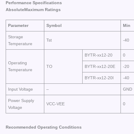
Performance Specifications
AbsoluteMaximum
Ratings
Parameter
Symbol
Min
Storage
Tst
-40
Temperature
BYTR-xx12-20
0
Operating
TO
BYTR-xx12-20E
-20
Temperature
BYTR-xx12-20I
-40
Input Voltage
–
GND
Power Supply
VCC-VEE
0
Voltage
Recommended Operating Conditions