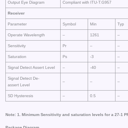
Output Eye Diagram
Compliant with ITU-T.G957
Receiver
Parameter
Symbol
Min
Typ
Operate Wavelength
–
1261
–
Sensitivity
Pr
–
–
Saturation
Ps
-3
–
Signal Detect Assert Level
–
-40
–
Signal Detect De-
–
–
–
assert Level
SD Hysteresis
–
0.5
–
Note: 1.
Minimum
Sensitivity
and
saturation
levels
for
a
2
7
-1
P
Package Diagram