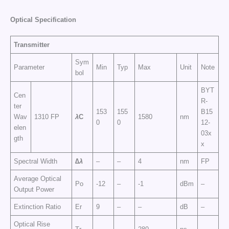
Optical Specification
Transmitter
Sym
Parameter
Min
Typ
Max
Unit
Note
bol
BYT
Cen
R-
ter
153
155
B15
Wav
1310 FP
λ
C
1580
nm
0
0
12-
elen
03x
gth
x
Spectral Width
∆λ
–
–
4
nm
FP
Average Optical
Po
-12
–
-1
dBm
–
Output Power
Extinction Ratio
Er
9
–
–
dB
–
Optical Rise