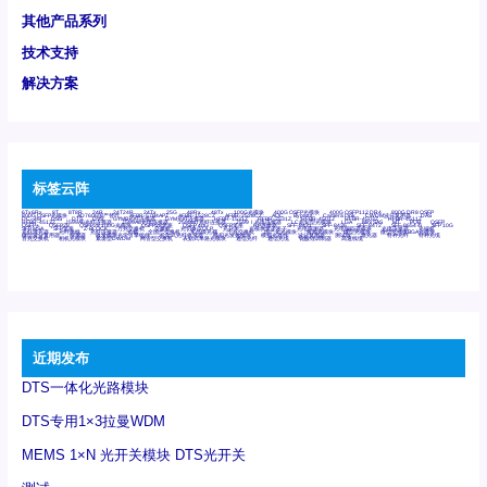
其他产品系列
技术支持
解决方案
标签云阵
6Tx6Rx
8T
8T8R
24R
24T24R
24Tx
25G
48Rx
48Tx
100G光模块
400G OSFP光模块
400G QSFP112 DR4
800G DR8 OSFP
800G OSFP光模块
AD7606国产替代
AFBR-57B4APZ
AFBR-1528CZ
AFBR-2528CZ
AOC
Bypass
Camera Link
CWDM波分复用器
DAS
DC~4M
DSS
DTS
DVS
GYMB光纤连接器
GYM光纤连接器
HFBR-1531Z
HFBR-2531Z
HFBR-4501Z
HFBR-4503Z
HFBR-4511Z
HFBR-4513Z
J599A6光纤连接器
J599A8光电连接器
J599MT光纤连接器
J599Ⅰ光电连接器
LC超短型光模块
LGA
Mini SAS
MT
POB
QSFP
QSFP+
QSFP28
QSFP28 100G光模块
QSFP28笼座
QSFP 40G
QSFP笼座
RP连接器
SFF-8431
SFF-8436
SFF-8472
SFF-8654 4i
SFP 10G
SFP MSA
SFP笼座
Z-BLOCK
万兆交换机
交换机
光切换仪OLP
光开关
光模块笼子座子
光电探测器
光电编码器模块
光电连接器
光端机
光纤激光器
光纤跳线
光纤连接器
光耦
全国产交换机
军品级光耦
千兆交换机
国产化光模块
射频光模块
微型光模块
微型可插拔BGA光模块
微型波分复用器
探测器
收发模块光学引擎组件
机架式光纤收发器
模拟光发射模块
模拟光器件
波分复用器
测试版
激光器
特种光纤
特种光缆
百兆交换机
相机光模块
紧凑型DWDM
网管型交换机
表贴式单路光模块
通信光纤
通信光缆
铌酸锂调制器
高速线缆
近期发布
DTS一体化光路模块
DTS专用1×3拉曼WDM
MEMS 1×N 光开关模块 DTS光开关