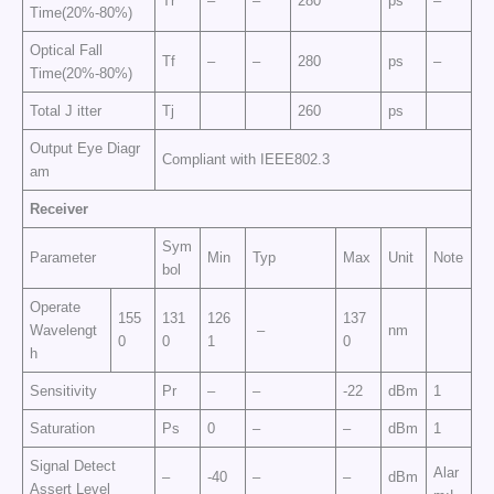
Tr
–
–
280
ps
–
Time(20%-80%)
Optical Fall
Tf
–
–
280
ps
–
Time(20%-80%)
Total J itter
Tj
260
ps
Output Eye Diagr
Compliant with IEEE802.3
am
Receiver
Sym
Parameter
Min
Typ
Max
Unit
Note
bol
Operate
155
131
126
137
Wavelengt
–
nm
0
0
1
0
h
Sensitivity
Pr
–
–
-22
dBm
1
Saturation
Ps
0
–
–
dBm
1
Signal Detect
Alar
–
-40
–
–
dBm
Assert Level