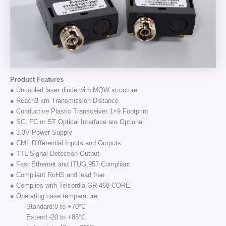
Product Features
● Uncooled laser diode with MQW structure
● Reach3 km Transmission Distance
● Conductive Plastic Transceiver 1×9 Footprint
● SC, FC or ST Optical Interface are Optional
● 3.3V Power Supply
● CML Differential Inputs and Outputs
● TTL Signal Detection Output
● Fast Ethernet and ITUG.957 Compliant
● Compliant RoHS and lead free
● Complies with Telcordia GR-468-CORE
● Operating case temperature:
Standard:0 to +70°C
Extend:-20 to +85°C