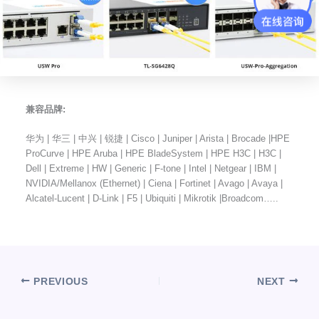
兼容品牌:
华为 | 华三 | 中兴 | 锐捷 | Cisco | Juniper | Arista | Brocade |HPE
ProCurve | HPE Aruba | HPE BladeSystem | HPE H3C | H3C |
Dell | Extreme | HW | Generic | F-tone | Intel | Netgear | IBM |
NVIDIA/Mellanox (Ethernet) | Ciena | Fortinet | Avago | Avaya |
Alcatel-Lucent | D-Link | F5 | Ubiquiti | Mikrotik |Broadcom…..
PREVIOUS
NEXT