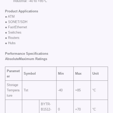
Industrial: -40 to +85°C
Product Applications
● ATM
● SONET/SDH
● FastEthernet
● Switches
● Routers
● Hubs
Performance Specifications
AbsoluteMaximum
Ratings
Paramet
Symbol
Min
Max
Unit
er
Storage
Tempera
Tst
-40
+85
°C
ture
BYTR-
B1512-
0
+70
°C