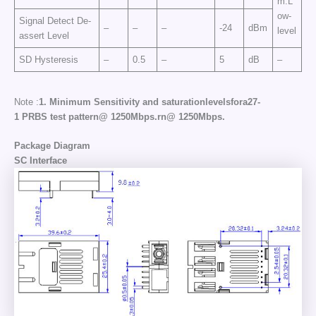
m:L
ow-
Signal Detect De-
–
–
–
-24
dBm
level
assert Level
SD Hysteresis
–
0.5
–
5
dB
–
Note :
1.
Minimum
Sensitivity
and
saturationlevelsfora
2
7
-
1
PRBS
test
pattern
@
1250
Mbps
.
rn@ 1250Mbps.
Package Diagram
SC Interface