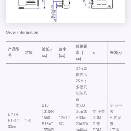
Order information
传输距
产品型
波长(-
速率
封装
离
(-
x
等级(x)
号
xx)
(xx)
xx)
02=(单
模表示
2KM；
多模只
能传几
百
B13=T
米)03=
空 商业
1310/R
3km10
空 不带
级
BYTR-
1550
12=1.2
=10km
DDM
E 扩展
B1512-
1×9
B15=T
5G
20=20k
D 带
级
03xx
1550/R
m40=4
DDM
I 工业