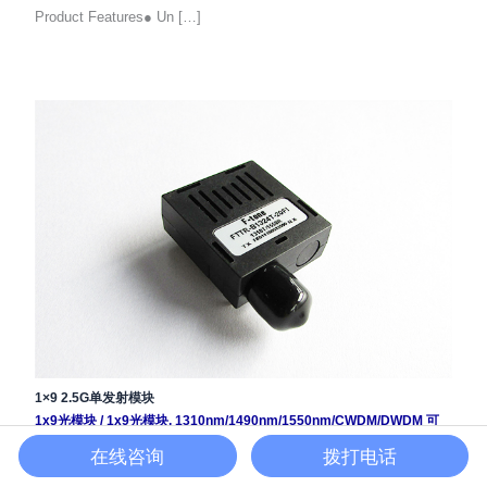
Product Features● Un […]
1×9 2.5G单发射模块
1x9光模块
/
1x9光模块
,
1310nm/1490nm/1550nm/CWDM/DWDM 可
选
,
2.5G
在线咨询
拨打电话
产品简介1×9 2.5G双纤光 […]