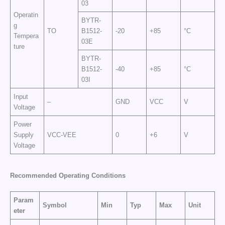
03
Operatin
BYTR-
g
TO
B1512-
-20
+85
°C
Tempera
03E
ture
BYTR-
B1512-
-40
+85
°C
03I
Input
–
GND
VCC
V
Voltage
Power
Supply
VCC-VEE
0
+6
V
Voltage
Recommended Operating Conditions
Param
Symbol
Min
Typ
Max
Unit
eter