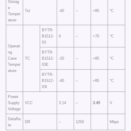
Storag
e
Tst
-40
–
+85
°C
Temper
ature
BYTR-
B1512-
0
–
+70
°C
03
Operati
ng
BYTR-
Case
TC
B1512-
-20
–
+85
°C
Temper
03E
ature
BYTR-
B1512-
-40
–
+85
°C
03I
Power
Supply
VCC
3.14
–
3.45
V
Voltage
DataRa
DR
–
1250
Mbps
te