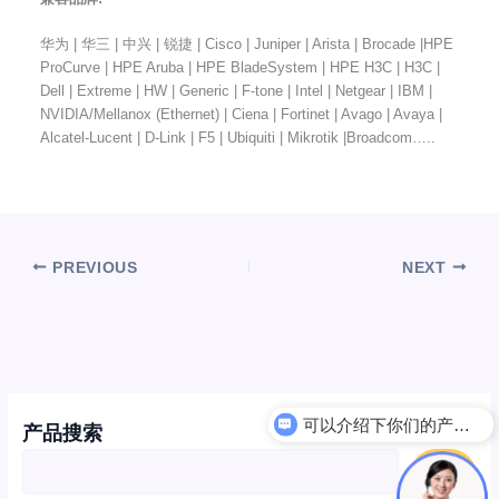
华为 | 华三 | 中兴 | 锐捷 | Cisco | Juniper | Arista | Brocade |HPE
ProCurve | HPE Aruba | HPE BladeSystem | HPE H3C | H3C |
Dell | Extreme | HW | Generic | F-tone | Intel | Netgear | IBM |
NVIDIA/Mellanox (Ethernet) | Ciena | Fortinet | Avago | Avaya |
Alcatel-Lucent | D-Link | F5 | Ubiquiti | Mikrotik |Broadcom…..
PREVIOUS
NEXT
可以介绍下你们的产品么
产品搜索