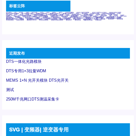
标签云阵
6Tx6Rx
8T
8T8R
24R
24T24R
24Tx
25G
48Rx
48Tx
100G光模块
400G OSFP光模块
400G QSFP112 DR4
800G DR8 OSFP
800G OSFP光模块
AD7606国产替代
AFBR-57B4APZ
AFBR-1528CZ
AFBR-2528CZ
AOC
Bypass
Camera Link
CWDM波分复用器
DAS
DC~4M
DSS
DTS
DVS
GYMB光纤连接器
GYM光纤连接器
HFBR-1531Z
HFBR-2531Z
HFBR-4501Z
HFBR-4503Z
HFBR-4511Z
HFBR-4513Z
J599A6光纤连接器
J599A8光电连接器
J599MT光纤连接器
J599Ⅰ光电连接器
LC超短型光模块
LGA
Mini SAS
MT
POB
QSFP
QSFP+
QSFP28
QSFP28 100G光模块
QSFP28笼座
QSFP 40G
QSFP笼座
RP连接器
SFF-8431
SFF-8436
SFF-8472
SFF-8654 4i
SFP 10G
SFP MSA
SFP笼座
Z-BLOCK
万兆交换机
交换机
光切换仪OLP
光开关
光模块笼子座子
光电探测器
光电编码器模块
光电连接器
光端机
光纤激光器
光纤跳线
光纤连接器
光耦
全国产交换机
军品级光耦
千兆交换机
国产化光模块
射频光模块
微型光模块
微型可插拔BGA光模块
微型波分复用器
探测器
收发模块光学引擎组件
机架式光纤收发器
模拟光发射模块
模拟光器件
波分复用器
测试版
激光器
特种光纤
特种光缆
百兆交换机
相机光模块
紧凑型DWDM
网管型交换机
表贴式单路光模块
通信光纤
通信光缆
铌酸锂调制器
高速线缆
近期发布
DTS一体化光路模块
DTS专用1×3拉曼WDM
MEMS 1×N 光开关模块 DTS光开关
测试
250M千兆网口DTS测温采集卡
SVG | 变频器| 逆变器专用