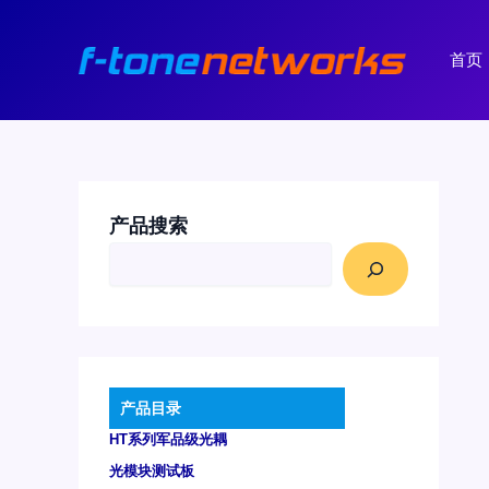
跳
至
首页
内
容
产品搜索
产品目录
HT系列军品级光耦
光模块测试板