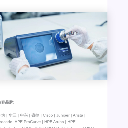
兼容品牌:
为 | 华三 | 中兴 | 锐捷 | Cisco | Juniper | Arista |
rocade |HPE ProCurve | HPE Aruba | HPE