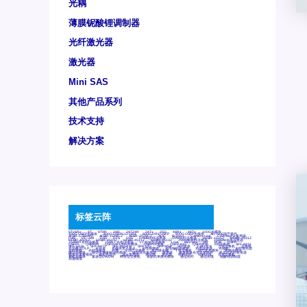
光耦
薄膜铌酸锂调制器
光纤激光器
激光器
Mini SAS
其他产品系列
技术支持
解决方案
标签云阵
6Tx6Rx
8T
8T8R
24R
24T24R
24Tx
25G
48Rx
48Tx
100G光模块
400G OSFP光模块
400G QSFP112 DR4
800G DR8 OSFP
800G OSFP光模块
AD7606国产替代
AFBR-57B4APZ
AFBR-1528CZ
AFBR-2528CZ
AOC
Bypass
Camera Link
CWDM波分复用器
DAS
DC~4M
DSS
DTS
DVS
GYMB光纤连接器
GYM光纤连接器
HFBR-1531Z
HFBR-2531Z
HFBR-4501Z
HFBR-4503Z
HFBR-4511Z
HFBR-4513Z
J599A6光纤连接器
J599A8光电连接器
J599MT光纤连接器
J599Ⅰ光电连接器
LC超短型光模块
LGA
Mini SAS
MT
POB
QSFP
QSFP+
QSFP28
QSFP28 100G光模块
QSFP28笼座
QSFP 40G
QSFP笼座
RP连接器
SFF-8431
SFF-8436
SFF-8472
SFF-8654 4i
SFP 10G
SFP MSA
SFP笼座
Z-BLOCK
万兆交换机
交换机
光切换仪OLP
光开关
光模块笼子座子
光电探测器
光电编码器模块
光电连接器
光端机
光纤激光器
光纤跳线
光纤连接器
光耦
全国产交换机
军品级光耦
千兆交换机
国产化光模块
射频光模块
微型光模块
微型可插拔BGA光模块
微型波分复用器
探测器
收发模块光学引擎组件
机架式光纤收发器
模拟光发射模块
模拟光器件
波分复用器
测试版
激光器
特种光纤
特种光缆
百兆交换机
相机光模块
紧凑型DWDM
网管型交换机
表贴式单路光模块
通信光纤
通信光缆
铌酸锂调制器
高速线缆