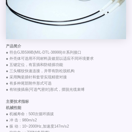
产品简介
● 符合GJB599B(MIL-DTL-38999)Ⅲ系列接口
● 外壳体可选用不同材料及镀层以适应不同环境要求
● 五键定位，有盲插和防错插功能
● 三头螺纹快速连接，并带有防松脱机构
● 采用陶瓷插针和套管实现精密对接
● 有多种尾部附件形式可选
● 有转接插座(可选气密封)形式，摆脱光缆束缚
主要技术指标
机械性能
● 机械寿命：500次循环插拔
● 冲 击：980m/s2
● 振 动：10~2000Hz,加速度147m/s2