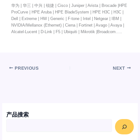
华为 | 华三 | 中兴 | 锐捷 | Cisco | Juniper | Arista | Brocade |HPE
ProCurve | HPE Aruba | HPE BladeSystem | HPE H3C | H3C |
Dell | Extreme | HW | Generic | F-tone | Intel | Netgear | IBM |
NVIDIA/Mellanox (Ethernet) | Ciena | Fortinet | Avago | Avaya |
Alcatel-Lucent | D-Link | F5 | Ubiquiti | Mikrotik |Broadcom…..
PREVIOUS
NEXT
产品搜索