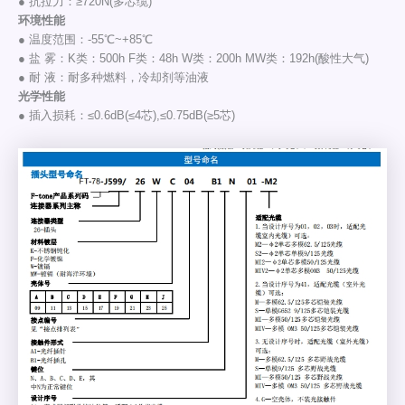
● 抗拉力：≥720N(多芯缆)
环境性能
● 温度范围：-55℃~+85℃
● 盐 雾：K类：500h F类：48h W类：200h MW类：192h(酸性大气)
● 耐 液：耐多种燃料，冷却剂等油液
光学性能
● 插入损耗：≤0.6dB(≤4芯),≤0.75dB(≥5芯)