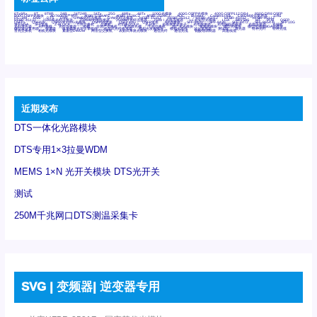
6Tx6Rx
8T
8T8R
24R
24T24R
24Tx
25G
48Rx
48Tx
100G光模块
400G OSFP光模块
400G QSFP112 DR4
800G DR8 OSFP
800G OSFP光模块
AD7606国产替代
AFBR-57B4APZ
AFBR-1528CZ
AFBR-2528CZ
AOC
Bypass
Camera Link
CWDM波分复用器
DAS
DC~4M
DSS
DTS
DVS
GYMB光纤连接器
GYM光纤连接器
HFBR-1531Z
HFBR-2531Z
HFBR-4501Z
HFBR-4503Z
HFBR-4511Z
HFBR-4513Z
J599A6光纤连接器
J599A8光电连接器
J599MT光纤连接器
J599Ⅰ光电连接器
LC超短型光模块
LGA
Mini SAS
MT
POB
QSFP
QSFP+
QSFP28
QSFP28 100G光模块
QSFP28笼座
QSFP 40G
QSFP笼座
RP连接器
SFF-8431
SFF-8436
SFF-8472
SFF-8654 4i
SFP 10G
SFP MSA
SFP笼座
Z-BLOCK
万兆交换机
交换机
光切换仪OLP
光开关
光模块笼子座子
光电探测器
光电编码器模块
光电连接器
光端机
光纤激光器
光纤跳线
光纤连接器
光耦
全国产交换机
军品级光耦
千兆交换机
国产化光模块
射频光模块
微型光模块
微型可插拔BGA光模块
微型波分复用器
探测器
收发模块光学引擎组件
机架式光纤收发器
模拟光发射模块
模拟光器件
波分复用器
测试版
激光器
特种光纤
特种光缆
百兆交换机
相机光模块
紧凑型DWDM
网管型交换机
表贴式单路光模块
通信光纤
通信光缆
铌酸锂调制器
高速线缆
近期发布
DTS一体化光路模块
DTS专用1×3拉曼WDM
MEMS 1×N 光开关模块 DTS光开关
测试
250M千兆网口DTS测温采集卡
SVG | 变频器| 逆变器专用