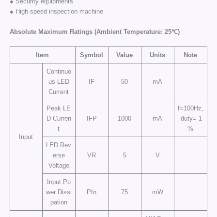
● Security equipments
● High speed inspection machine
Absolute Maximum Ratings (Ambient Temperature: 25℃)
Item
Symbol
Value
Units
Note
Continuo
us LED
IF
50
mA
Current
Peak LE
f=100Hz,
D Curren
IFP
1000
mA
duty= 1
t
%
Input
LED Rev
erse
VR
5
V
Voltage
Input Po
wer Dissi
PIn
75
mW
pation