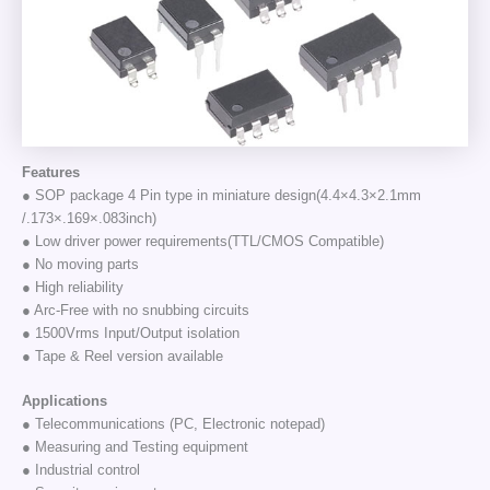
Features
● SOP package 4 Pin type in miniature design(4.4×4.3×2.1mm
/.173×.169×.083inch)
● Low driver power requirements(TTL/CMOS Compatible)
● No moving parts
● High reliability
● Arc-Free with no snubbing circuits
● 1500Vrms Input/Output isolation
● Tape & Reel version available
Applications
● Telecommunications (PC, Electronic notepad)
● Measuring and Testing equipment
● Industrial control