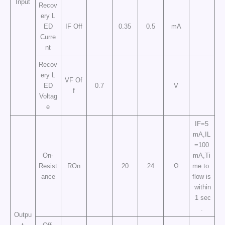
Input
Recov
ery L
ED
IF Off
0.35
0.5
mA
Curre
nt
Recov
ery L
VF Of
ED
0.7
V
f
Voltag
e
IF=5
mA,IL
=100
On-
mA,Ti
Resist
ROn
20
24
Ω
me to
ance
flow is
within
1 sec
.
Outpu