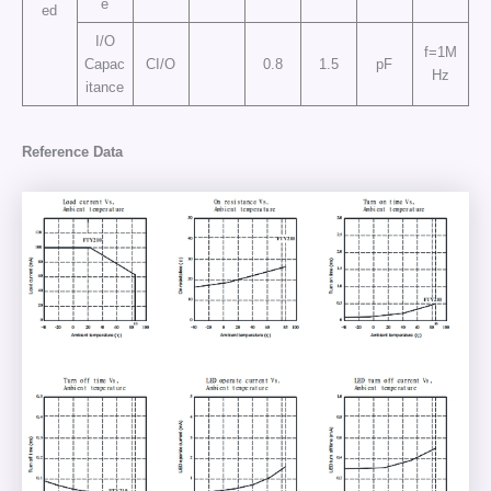
e
ed
I/O
f=1M
Capac
CI/O
0.8
1.5
pF
Hz
itance
Reference Data