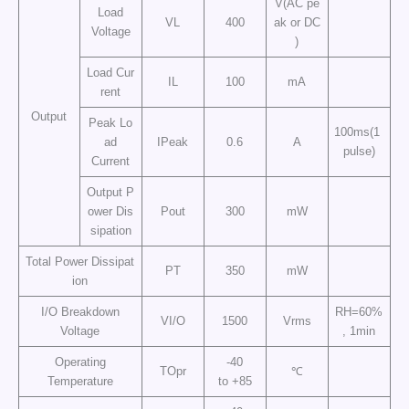
V(AC pe
Load
VL
400
ak or DC
Voltage
)
Load Cur
IL
100
mA
rent
Output
Peak Lo
100ms(1
ad
IPeak
0.6
A
pulse)
Current
Output P
ower Dis
Pout
300
mW
sipation
Total Power Dissipat
PT
350
mW
ion
I/O Breakdown
RH=60%
VI/O
1500
Vrms
Voltage
, 1min
Operating
-40
TOpr
℃
Temperature
to +85