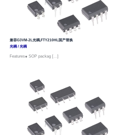
兼容G3VM-2L光耦,FTY210HL国产替换
光耦
/
光耦
Features● SOP packag […]