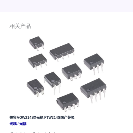
相关产品
兼容AQW214SX光耦,FTW214S国产替换
光耦
/
光耦