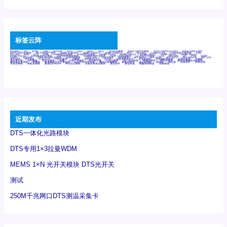
标签云阵
6Tx6Rx
8T
8T8R
24R
24T24R
24Tx
25G
48Rx
48Tx
100G光模块
400G OSFP光模块
400G QSFP112 DR4
800G DR8 OSFP
800G OSFP光模块
AD7606国产替代
AFBR-57B4APZ
AFBR-1528CZ
AFBR-2528CZ
AOC
Bypass
Camera Link
CWDM波分复用器
DAS
DC~4M
DSS
DTS
DVS
GYMB光纤连接器
GYM光纤连接器
HFBR-1531Z
HFBR-2531Z
HFBR-4501Z
HFBR-4503Z
HFBR-4511Z
HFBR-4513Z
J599A6光纤连接器
J599A8光电连接器
J599MT光纤连接器
J599Ⅰ光电连接器
LC超短型光模块
LGA
Mini SAS
MT
POB
QSFP
QSFP+
QSFP28
QSFP28 100G光模块
QSFP28笼座
QSFP 40G
QSFP笼座
RP连接器
SFF-8431
SFF-8436
SFF-8472
SFF-8654 4i
SFP 10G
SFP MSA
SFP笼座
Z-BLOCK
万兆交换机
交换机
光切换仪OLP
光开关
光模块笼子座子
光电探测器
光电编码器模块
光电连接器
光端机
光纤激光器
光纤跳线
光纤连接器
光耦
全国产交换机
军品级光耦
千兆交换机
国产化光模块
射频光模块
微型光模块
微型可插拔BGA光模块
微型波分复用器
探测器
收发模块光学引擎组件
机架式光纤收发器
模拟光发射模块
模拟光器件
波分复用器
测试版
激光器
特种光纤
特种光缆
百兆交换机
相机光模块
紧凑型DWDM
网管型交换机
表贴式单路光模块
通信光纤
通信光缆
铌酸锂调制器
高速线缆
近期发布
DTS一体化光路模块
DTS专用1×3拉曼WDM
MEMS 1×N 光开关模块 DTS光开关
测试
250M千兆网口DTS测温采集卡