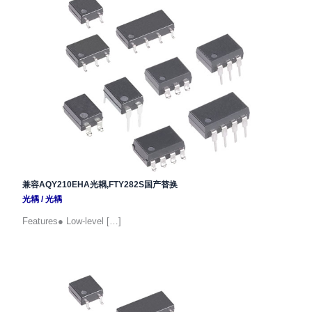
兼容AQY210EHA光耦,FTY282S国产替换
光耦
/
光耦
Features● Low-level […]