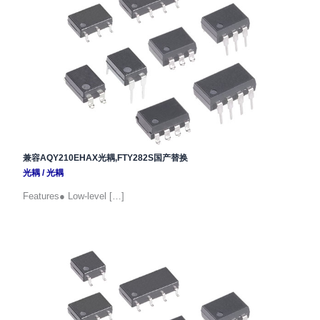
兼容AQY210EHAX光耦,FTY282S国产替换
光耦
/
光耦
Features● Low-level […]