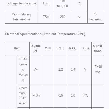
-40
Storage Temperature
TStg
℃
to +100
Pin Soldering
10
TSol
260
℃
Temperature
sec max.
Electrical Specifications (Ambient Temperature: 25℃)
Symb
Condi
Item
MIN.
TYP.
MAX.
Units
ol
tions
LED F
orwar
IF=10
d
VF
1.2
1.4
V
mA
Voltag
e
Opera
tion L
IF On
0.5
1.0
mA
ED C
urrent