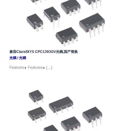
兼容Clare/IXYS CPC1393GV光耦,国产替换
光耦
/
光耦
Features● Features● […]