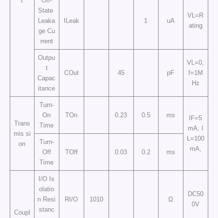
t
Off-
State
VL=R
Leaka
ILeak
1
uA
ating
ge Cu
rrent
Outpu
VL=0,
t
COut
45
pF
f=1M
Capac
Hz
itance
Turn-
On
TOn
0.23
0.5
ms
IF=5
Trans
Time
mA, I
mis si
L=100
Turn-
on
mA,
Off
TOff
0.03
0.2
ms
Time
I/O Is
olatio
DC50
n Resi
RI/O
1010
Ω
0V
stanc
Coupl