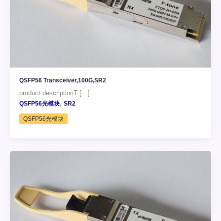
QSFP56 Transceiver,100G,SR2
product descriptionT […]
,
QSFP56光模块
SR2
QSFP56光模块