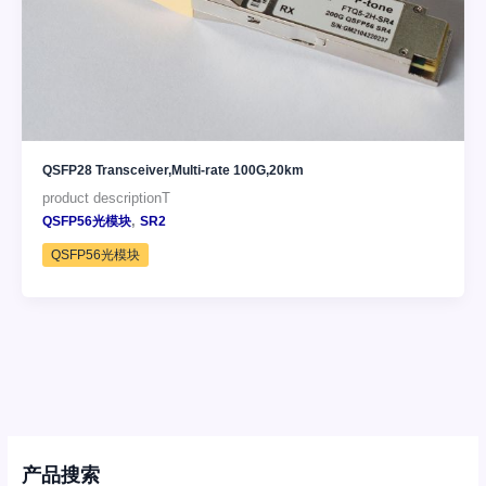
QSFP28 Transceiver,Multi-rate 100G,20km
product descriptionT
,
QSFP56光模块
SR2
QSFP56光模块
产品搜索