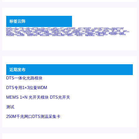
标签云阵
6Tx6Rx
8T
8T8R
24R
24T24R
24Tx
25G
48Rx
48Tx
100G光模块
400G OSFP光模块
400G QSFP112 DR4
800G DR8 OSFP
800G OSFP光模块
AD7606国产替代
AFBR-57B4APZ
AFBR-1528CZ
AFBR-2528CZ
AOC
Bypass
Camera Link
CWDM波分复用器
DAS
DC~4M
DSS
DTS
DVS
GYMB光纤连接器
GYM光纤连接器
HFBR-1531Z
HFBR-2531Z
HFBR-4501Z
HFBR-4503Z
HFBR-4511Z
HFBR-4513Z
J599A6光纤连接器
J599A8光电连接器
J599MT光纤连接器
J599Ⅰ光电连接器
LC超短型光模块
LGA
Mini SAS
MT
POB
QSFP
QSFP+
QSFP28
QSFP28 100G光模块
QSFP28笼座
QSFP 40G
QSFP笼座
RP连接器
SFF-8431
SFF-8436
SFF-8472
SFF-8654 4i
SFP 10G
SFP MSA
SFP笼座
Z-BLOCK
万兆交换机
交换机
光切换仪OLP
光开关
光模块笼子座子
光电探测器
光电编码器模块
光电连接器
光端机
光纤激光器
光纤跳线
光纤连接器
光耦
全国产交换机
军品级光耦
千兆交换机
国产化光模块
射频光模块
微型光模块
微型可插拔BGA光模块
微型波分复用器
探测器
收发模块光学引擎组件
机架式光纤收发器
模拟光发射模块
模拟光器件
波分复用器
测试版
激光器
特种光纤
特种光缆
百兆交换机
相机光模块
紧凑型DWDM
网管型交换机
表贴式单路光模块
通信光纤
通信光缆
铌酸锂调制器
高速线缆
近期发布
DTS一体化光路模块
DTS专用1×3拉曼WDM
MEMS 1×N 光开关模块 DTS光开关
测试
250M千兆网口DTS测温采集卡