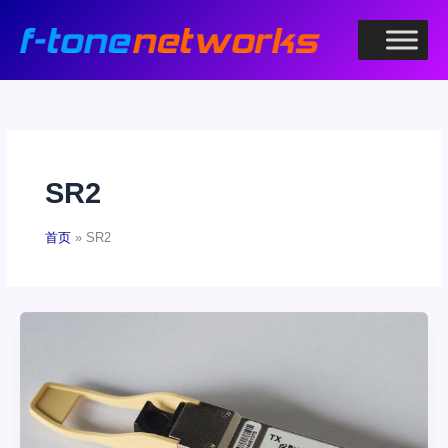
跳
至
内
容
SR2
首页
SR2