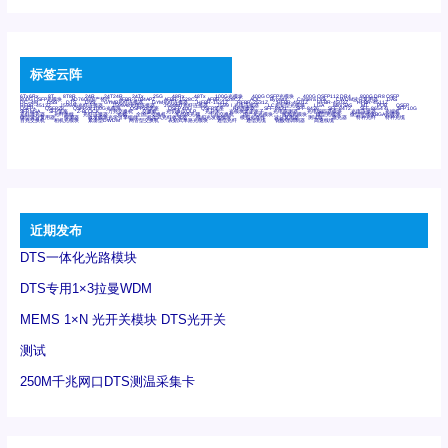
标签云阵
6Tx6Rx
8T
8T8R
24R
24T24R
24Tx
25G
48Rx
48Tx
100G光模块
400G OSFP光模块
400G QSFP112 DR4
800G DR8 OSFP
800G OSFP光模块
AD7606国产替代
AFBR-57B4APZ
AFBR-1528CZ
AFBR-2528CZ
AOC
Bypass
Camera Link
CWDM波分复用器
DAS
DC~4M
DSS
DTS
DVS
GYMB光纤连接器
GYM光纤连接器
HFBR-1531Z
HFBR-2531Z
HFBR-4501Z
HFBR-4503Z
HFBR-4511Z
HFBR-4513Z
J599A6光纤连接器
J599A8光电连接器
J599MT光纤连接器
J599Ⅰ光电连接器
LC超短型光模块
LGA
Mini SAS
MT
POB
QSFP
QSFP+
QSFP28
QSFP28 100G光模块
QSFP28笼座
QSFP 40G
QSFP笼座
RP连接器
SFF-8431
SFF-8436
SFF-8472
SFF-8654 4i
SFP 10G
SFP MSA
SFP笼座
Z-BLOCK
万兆交换机
交换机
光切换仪OLP
光开关
光模块笼子座子
光电探测器
光电编码器模块
光电连接器
光端机
光纤激光器
光纤跳线
光纤连接器
光耦
全国产交换机
军品级光耦
千兆交换机
国产化光模块
射频光模块
微型光模块
微型可插拔BGA光模块
微型波分复用器
探测器
收发模块光学引擎组件
机架式光纤收发器
模拟光发射模块
模拟光器件
波分复用器
测试版
激光器
特种光纤
特种光缆
百兆交换机
相机光模块
紧凑型DWDM
网管型交换机
表贴式单路光模块
通信光纤
通信光缆
铌酸锂调制器
高速线缆
近期发布
DTS一体化光路模块
DTS专用1×3拉曼WDM
MEMS 1×N 光开关模块 DTS光开关
测试
250M千兆网口DTS测温采集卡