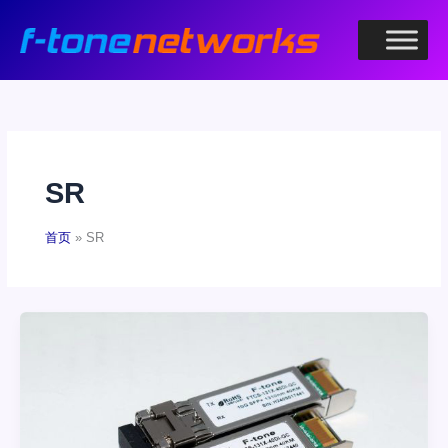
跳
至
内
容
SR
首页
SR