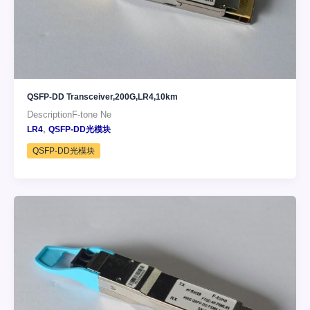
QSFP-DD Transceiver,200G,LR4,10km
DescriptionF-tone Ne
,
LR4
QSFP-DD光模块
QSFP-DD光模块