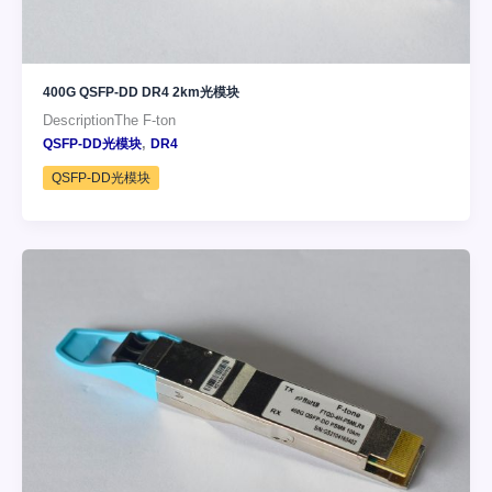
400G QSFP-DD DR4 2km光模块
DescriptionThe F-ton
,
QSFP-DD光模块
DR4
QSFP-DD光模块