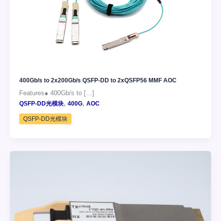
400Gb/s to 2x200Gb/s QSFP-DD to 2xQSFP56 MMF AOC
Features● 400Gb/s to […]
,
,
QSFP-DD光模块
400G
AOC
QSFP-DD光模块