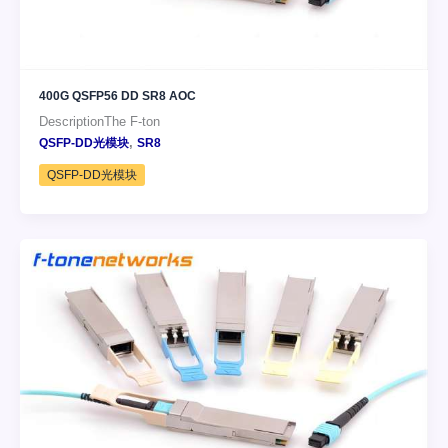
400G QSFP56 DD SR8 AOC
DescriptionThe F-ton
,
QSFP-DD光模块
SR8
QSFP-DD光模块