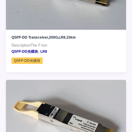
QSFP-DD Transceiver,200G,LR8,10km
DescriptionThe F-ton
,
QSFP-DD光模块
LR8
QSFP-DD光模块