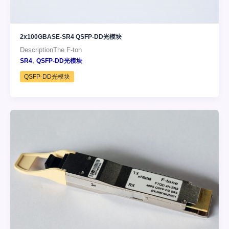
2x100GBASE-SR4 QSFP-DD光模块
DescriptionThe F-ton
,
SR4
QSFP-DD光模块
QSFP-DD光模块