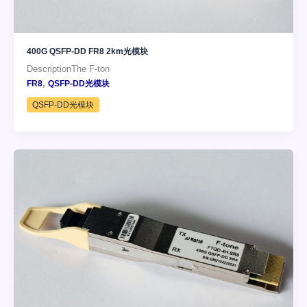
400G QSFP-DD FR8 2km光模块
DescriptionThe F-ton
,
FR8
QSFP-DD光模块
QSFP-DD光模块