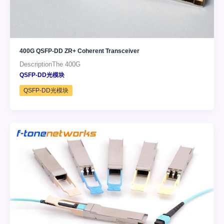
400G QSFP-DD ZR+ Coherent Transceiver
DescriptionThe 400G
QSFP-DD光模块
QSFP-DD光模块