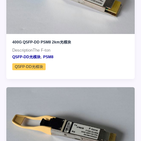
400G QSFP-DD PSM8 2km光模块
DescriptionThe F-ton
,
QSFP-DD光模块
PSM8
QSFP-DD光模块