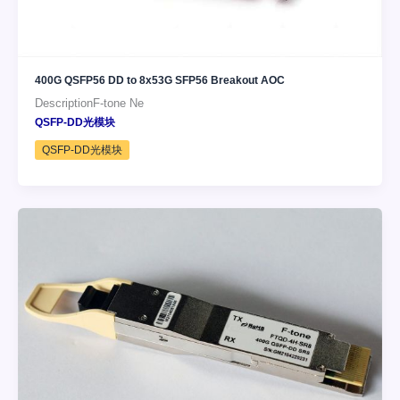
400G QSFP56 DD to 8x53G SFP56 Breakout AOC
DescriptionF-tone Ne
QSFP-DD光模块
QSFP-DD光模块