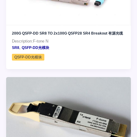
200G QSFP-DD SR8 TO 2x100G QSFP28 SR4 Breakout 有源光缆
Description:F-tone N
,
SR8
QSFP-DD光模块
QSFP-DD光模块