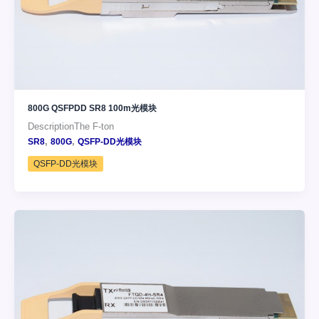
800G QSFPDD SR8 100m光模块
DescriptionThe F-ton
,
,
SR8
800G
QSFP-DD光模块
QSFP-DD光模块