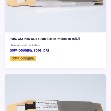
800G QSFPDD DR8 500m Silicon Photonics 光模块
DescriptionThe F-ton
,
,
QSFP-DD光模块
800G
DR8
QSFP-DD光模块