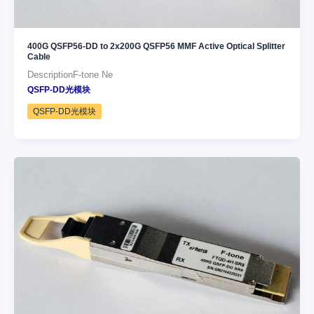
400G QSFP56-DD to 2x200G QSFP56 MMF Active Optical Splitter
Cable
DescriptionF-tone Ne
QSFP-DD光模块
QSFP-DD光模块