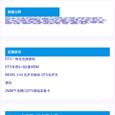
标签云阵
6Tx6Rx
8T
8T8R
24R
24T24R
24Tx
25G
48Rx
48Tx
100G光模块
400G OSFP光模块
400G QSFP112 DR4
800G DR8 OSFP
800G OSFP光模块
AD7606国产替代
AFBR-57B4APZ
AFBR-1528CZ
AFBR-2528CZ
AOC
Bypass
Camera Link
CWDM波分复用器
DAS
DC~4M
DSS
DTS
DVS
GYMB光纤连接器
GYM光纤连接器
HFBR-1531Z
HFBR-2531Z
HFBR-4501Z
HFBR-4503Z
HFBR-4511Z
HFBR-4513Z
J599A6光纤连接器
J599A8光电连接器
J599MT光纤连接器
J599Ⅰ光电连接器
LC超短型光模块
LGA
Mini SAS
MT
POB
QSFP
QSFP+
QSFP28
QSFP28 100G光模块
QSFP28笼座
QSFP 40G
QSFP笼座
RP连接器
SFF-8431
SFF-8436
SFF-8472
SFF-8654 4i
SFP 10G
SFP MSA
SFP笼座
Z-BLOCK
万兆交换机
交换机
光切换仪OLP
光开关
光模块笼子座子
光电探测器
光电编码器模块
光电连接器
光端机
光纤激光器
光纤跳线
光纤连接器
光耦
全国产交换机
军品级光耦
千兆交换机
国产化光模块
射频光模块
微型光模块
微型可插拔BGA光模块
微型波分复用器
探测器
收发模块光学引擎组件
机架式光纤收发器
模拟光发射模块
模拟光器件
波分复用器
测试版
激光器
特种光纤
特种光缆
百兆交换机
相机光模块
紧凑型DWDM
网管型交换机
表贴式单路光模块
通信光纤
通信光缆
铌酸锂调制器
高速线缆
近期发布
DTS一体化光路模块
DTS专用1×3拉曼WDM
MEMS 1×N 光开关模块 DTS光开关
测试
250M千兆网口DTS测温采集卡