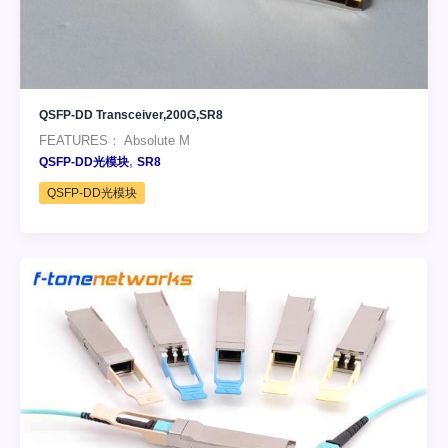
QSFP-DD Transceiver,200G,SR8
FEATURES： Absolute M
,
QSFP-DD光模块
SR8
QSFP-DD光模块