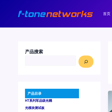
跳
至
首页
内
容
产品搜索
产品目录
HT系列军品级光耦
光模块测试板