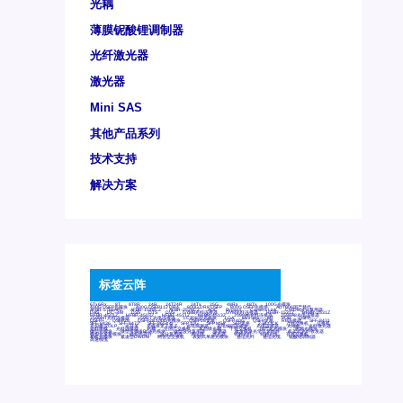
光耦
薄膜铌酸锂调制器
光纤激光器
激光器
Mini SAS
其他产品系列
技术支持
解决方案
标签云阵
6Tx6Rx
8T
8T8R
24R
24T24R
24Tx
25G
48Rx
48Tx
100G光模块
400G OSFP光模块
400G QSFP112 DR4
800G DR8 OSFP
800G OSFP光模块
AD7606国产替代
AFBR-57B4APZ
AFBR-1528CZ
AFBR-2528CZ
AOC
Bypass
Camera Link
CWDM波分复用器
DAS
DC~4M
DSS
DTS
DVS
GYMB光纤连接器
GYM光纤连接器
HFBR-1531Z
HFBR-2531Z
HFBR-4501Z
HFBR-4503Z
HFBR-4511Z
HFBR-4513Z
J599A6光纤连接器
J599A8光电连接器
J599MT光纤连接器
J599Ⅰ光电连接器
LC超短型光模块
LGA
Mini SAS
MT
POB
QSFP
QSFP+
QSFP28
QSFP28 100G光模块
QSFP28笼座
QSFP 40G
QSFP笼座
RP连接器
SFF-8431
SFF-8436
SFF-8472
SFF-8654 4i
SFP 10G
SFP MSA
SFP笼座
Z-BLOCK
万兆交换机
交换机
光切换仪OLP
光开关
光模块笼子座子
光电探测器
光电编码器模块
光电连接器
光端机
光纤激光器
光纤跳线
光纤连接器
光耦
全国产交换机
军品级光耦
千兆交换机
国产化光模块
射频光模块
微型光模块
微型可插拔BGA光模块
微型波分复用器
探测器
收发模块光学引擎组件
机架式光纤收发器
模拟光发射模块
模拟光器件
波分复用器
测试版
激光器
特种光纤
特种光缆
百兆交换机
相机光模块
紧凑型DWDM
网管型交换机
表贴式单路光模块
通信光纤
通信光缆
铌酸锂调制器
高速线缆